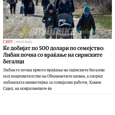
СВЕТ
|
09.07.2025
Ќе добијат по 500 долари по семејство:
Либан почна со враќање на сириските
бегалци
Либан го почна првото враќање на сириските бегалци
под покровителство на Обединетите нации, а според
либанската министерка за социјални работи, Ханин
Сајед, на повратниците ќе