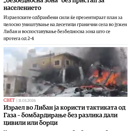
„безбедносна зона“ без пристап за
населението
Израелските одбранбени сили ќе презентираат план за
целосно уништување на десетици гранични села во јужен
Либан и воспоставување безбедносна зона што се
протега од 2-4
СВЕТ
|
31.03.2026
Израел во Либан ја користи тактиката од
Газа – бомбардирање без разлика дали
цивили или борци