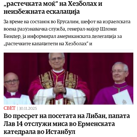
„растечката моќ“ на Хезболах и
неизбежната ескалација
За време на состанок во Ерусалим, шефот на израелската
воена разузнавачка служба, генерал-мајор Шломи
Биндер, ја информирал американската делегација за
„растечките капацитети на Хезболах“ и
СВЕТ
|
30.11.2025
Во пресрет на посетата на Либан, папата
Лав 14 отслужи миса во Ерменската
катедрала во Истанбул