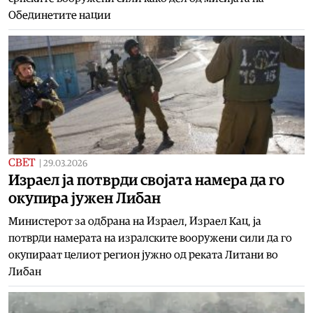
Обединетите нации
СВЕТ
|
29.03.2026
Израел ја потврди својата намера да го
окупира јужен Либан
Министерот за одбрана на Израел, Израел Кац, ја
потврди намерата на изралските вооружени сили да го
окупираат целиот регион јужно од реката Литани во
Либан