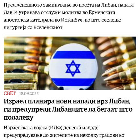
Пред денешното заминување во посета на Либан, папата
Лав 14 утринава отслужи молитва во Ерменската
апостолска катедрала во Истанбул, по што следеше
литургија со Вселенскиот
СВЕТ
|
18.09.2025
Израел планира нови напади врз Либан,
ги предупреди Либанците да бегаат што
подалеку
Израелската војска (ИДФ) денеска издаде
предупредување до жителите на неколку градови во