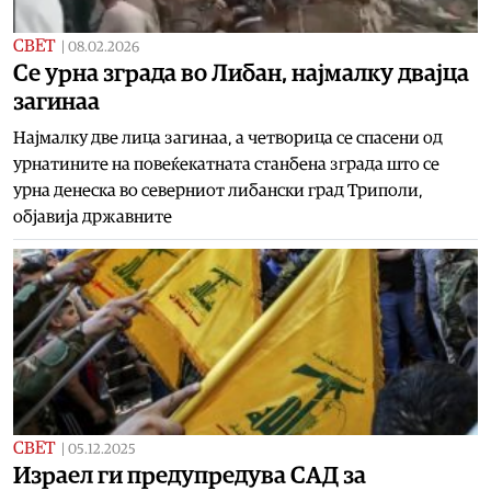
СВЕТ
|
08.02.2026
Се урна зграда во Либан, најмалку двајца
загинаа
Најмалку две лица загинаа, а четворица се спасени од
урнатините на повеќекатната станбена зграда што се
урна денеска во северниот либански град Триполи,
објавија државните
СВЕТ
|
05.12.2025
Израел ги предупредува САД за