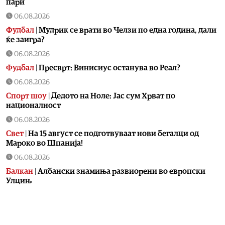
пари
06.08.2026
Фудбал
|
Мудрик се врати во Челзи по една година, дали
ќе заигра?
06.08.2026
Фудбал
|
Пресврт: Винисиус останува во Реал?
06.08.2026
Спорт шоу
|
Дедото на Ноле: Јас сум Хрват по
националност
06.08.2026
Свет
|
На 15 август се подготвуваат нови бегалци од
Мароко во Шпанија!
06.08.2026
Балкан
|
Албански знамиња развиорени во европски
Улцињ
06.08.2026
Балкан
|
Зеленски в сабота во официјална посета на
Србија, ќе се сретне со Вучиќ