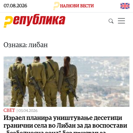
Skip to main content
07.08.2026
НАЈНОВИ ВЕСТИ
Ознака: либан
СВЕТ
|
03.04.2026
Израел планира уништување десетици
гранични села во Либан за да воспостави