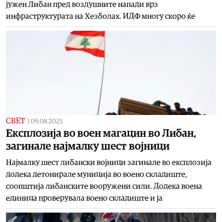
јужен Либан пред воздушните напади врз
инфраструктурата на Хезболах. ИДФ многу скоро ќе
СВЕТ
|
09.08.2025
Експлозија во воен магацин во Либан,
загинале најмалку шест војници
Најмалку шест либански војници загинале во експлозија
додека детонирале муниција во воено складиште,
соопштија либанските вооружени сили. Додека воена
единица проверувала воено складиште и ја