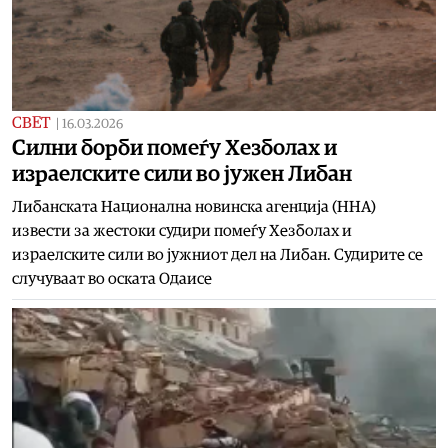
СВЕТ
|
16.03.2026
Силни борби помеѓу Хезболах и
израелските сили во јужен Либан
Либанската Национална новинска агенција (ННА)
извести за жестоки судири помеѓу Хезболах и
израелските сили во јужниот дел на Либан. Судирите се
случуваат во оската Одаисе