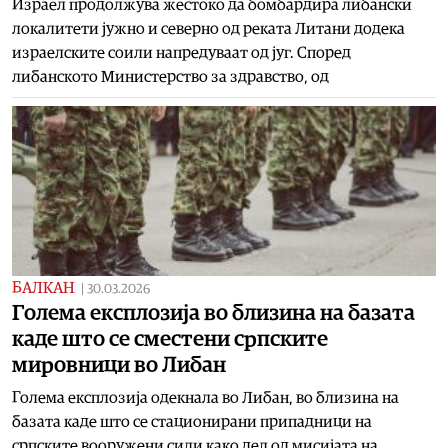
Израел продолжува жестоко да бомбардира либански
локалитети јужно и северно од реката Литани додека
израелските соили напредуваат од југ. Според
либанското Министерство за здравство, од
БАЛКАН
|
30.03.2026
Голема експлозија во близина на базата
каде што се сместени српските
мировници во Либан
Голема експлозија одекнала во Либан, во близина на
базата каде што се стационирани припадници на
српските вооружени сили како дел од мисијата на