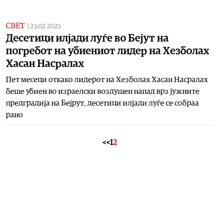
СВЕТ
|
23.02.2025
Десетици илјади луѓе во Бејут на
погребот на убиениот лидер на Хезболах
Хасан Насралах
Пет месеци откако лидерот на Хезболах Хасан Насралах
беше убиен во израелски воздушен напад врз јужните
предградија на Бејрут, десетици илјади луѓе се собраа
рано
<<
1
2