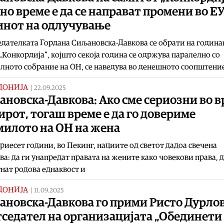
но време е да се направат промени во ЕУ
инот на одлучување
дателката Гордана Сиљановска-Давкова се обрати на годин
„Конкордија“, којшто секоја година се одржува паралелно со
лното собрание на ОН, се наведува во денешното соопштени
ДОНИЈА
|
22.09.2025
новска-Давкова: Ако сме сериозни во в
ирот, тогаш време е да го довериме
милото на ОН на жена
риесет години, во Пекинг, нациите од светот дадоа свечена
ва: да ги унапредат правата на жените како човекови права, 
нат родова еднаквост и
ДОНИЈА
|
11.09.2025
ановска-Давкова го прими Ристо Дурлов
тседател на организацијата „Обединети