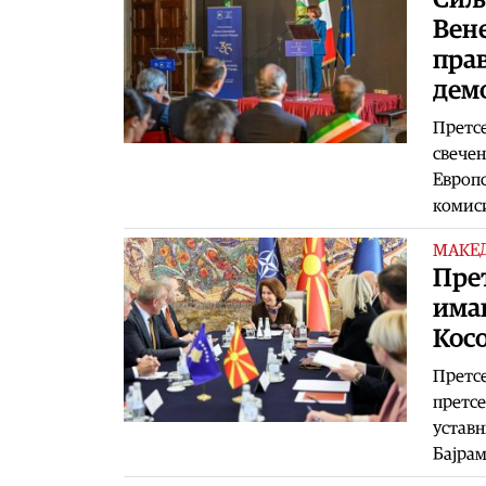
Вене
прав
дем
Претсе
свечен
Европс
комиси
МАКЕ
Пре
имаш
Косо
Претсе
претсе
уставн
Бајра