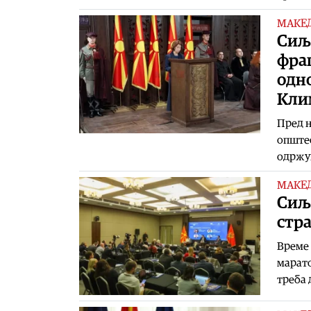
МАКЕ
Сиља
фра
одно
Кли
Пред н
општес
одржув
МАКЕ
Сиља
стра
Време 
марато
треба 