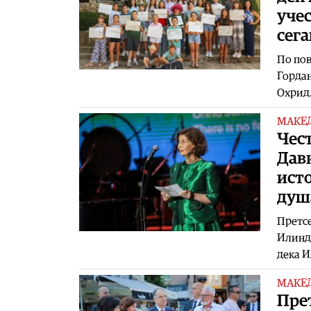
учес
сег
По пов
Гордан
Охрид.
МАКЕ
Чес
Давк
исто
душ
Претсе
Илинде
дека И
МАКЕ
Пре