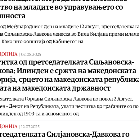
тво на младите во управувањето со
ашноста
од Меѓународниот ден на младите 12 август, претседателкат
а Сиљановска-Давкова денеска во Вила Билјана прими млади
 Како што оопштија од Кабинетот на
ДОНИЈА
|
02.08.2025
титка од претседателката Сиљановска-
ова: Илинден е сржта на македонската
рија, срцето на македонската републик
ата на македонската државност
дателката Гордана Сиљановска-Давкова по повод 2 Август,
н – Денот на Републиката, упати честитка до граѓаните со п
линден од 1903-та и асномскиот од
ДОНИЈА
|
12.07.2025
тседателката Силјановска-Давкова го