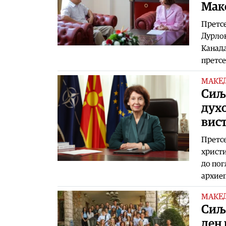
Мак
Претсе
Дурлов
Канада
претсе
МАКЕ
Сиљ
духо
вис
Претсе
христи
до пог
архие
МАКЕ
Сиљ
ден