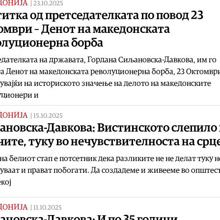
ДОНИЈА
|
23.10.2025
итка од претседателката по повод 23
омври – Денот на македонската
олуционерна борба
дателката на државата, Гордана Сиљановска-Давкова, им го
а Денот на македонската револуционерна борба, 23 Октомвр
увајќи на историското значење на делото на македонските
уционери и
ДОНИЈА
|
15.10.2025
новска-Давкова: Вистинското слепило 
чите, туку во нечувствителноста на срц
на белиот стап е потсетник дека разликите не не делат туку н
ваат и прават побогати. Да создадеме и живееме во општес
екој
ДОНИЈА
|
11.10.2025
новска-Давкова: И по 35 години