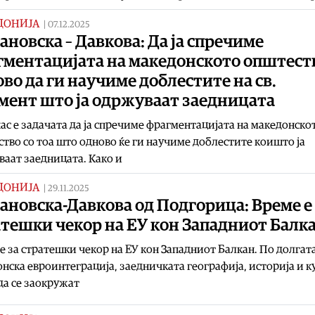
ДОНИЈА
|
07.12.2025
новска – Давкова: Да ја спречиме
гментацијата на македонското општест
во да ги научиме доблестите на св.
мент што ја одржуваат заедницата
ас е задачата да ја спречиме фрагментацијата на македонско
тво со тоа што одново ќе ги научиме доблестите коишто ја
аат заедницата. Како и
ДОНИЈА
|
29.11.2025
новска-Давкова од Подгорица: Време е 
тешки чекор на ЕУ кон Западниот Балк
е за стратешки чекор на ЕУ кон Западниот Балкан. По долгата
нска евроинтеграција, заедничката географија, историја и к
да се заокружат