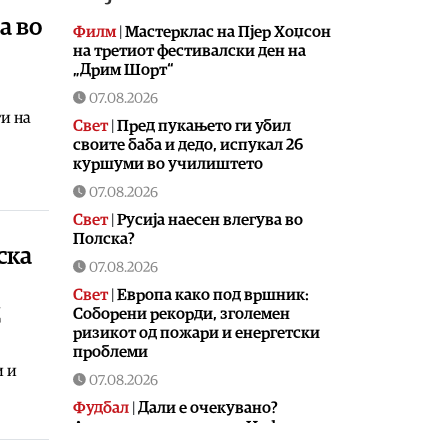
а во
Филм
|
Мастерклас на Пјер Хоџсон
на третиот фестивалски ден на
„Дрим Шорт“
07.08.2026
и на
Свет
|
Пред пукањето ги убил
своите баба и дедо, испукал 26
куршуми во училиштето
07.08.2026
Свет
|
Русија наесен влегува во
Полска?
ска
07.08.2026
Свет
|
Европа како под вршник:
д
Соборени рекорди, зголемен
ризикот од пожари и енергетски
проблеми
и и
07.08.2026
Фудбал
|
Дали е очекувано?
Аргентина го поддржа Инфантино