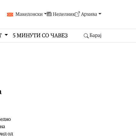
Македонски
Неделник
Архива
Т
5 МИНУТИ СО ЧАВЕЗ
Барај
а
аедно
 на
рид од