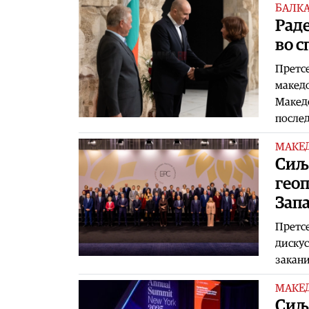
БАЛК
Раде
во с
Претсе
македо
Македо
после
МАКЕ
Сиља
геоп
Зап
Претсе
дискус
закани
МАКЕ
Сиља