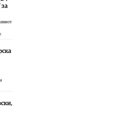
клуб
 за
07.08.2026
Сервиси
|
ЦУК: До 7.30 часот
ашниот
регистрирани 23 пожари, еден е
активен
е
07.08.2026
Македонија
|
Народниот
правобранител оформи предмет
рска
за загадувањето на водата во
Гостивар
07.08.2026
Сервиси
|
Сончево и многу топло
време со температури до 38
да
степени
07.08.2026
Фудбал
|
Tрабзон не запира, по
Салах носат уште еден играч на
ски,
Ливерпул
07.08.2026