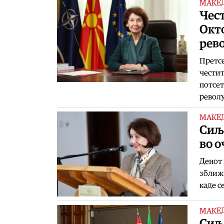
МАКЕ
Чест
Окт
рев
Претсе
честит
потсет
револ
МАКЕ
Сиља
во о
Денот 
зближу
каде с
МАКЕ
Сиља