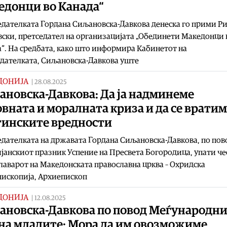
едонци во Канада“
дателката Гордана Сиљановска-Давкова денеска го прими Р
ски, претседател на организацијата „Обединети Македонци 
“. На средбата, како што информира Кабинетот на
дателката, Сиљановска-Давкова уште
ДОНИЈА
|
28.08.2025
ановска-Давкова: Да ја надминеме
вната и моралната криза и да се вратим
тинските вредности
дателката на државата Гордана Сиљановска-Давкова, по пов
јанскиот празник Успение на Пресвета Богородица, упати че
лаварот на Македонската православна црква – Охридска
пископија, Архиепископ
ДОНИЈА
|
12.08.2025
ановска-Давкова по повод Меѓународн
 на младите: Мора да им овозможиме