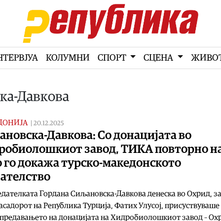
НТЕРВЈУА
КОЛУМНИ
СПОРТ
СЦЕНА
ЖИВО
ска-Давкова
ДОНИЈА
|
20.12.2025
новска-Давкова: Со донацијата во
робиолошкиот завод, ТИКА повторно н
 го докажа турско-македонското
јателство
дателката Гордана Сиљановска-Давкова денеска во Охрид, з
асадорот на Република Турција, Фатих Улусој, присуствуваше
предавањето на донацијата на Хидробиолошкиот завод – Ох