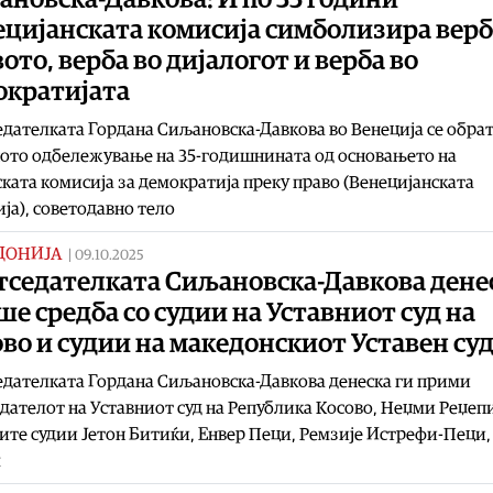
цијанската комисија симболизира верб
ото, верба во дијалогот и верба во
ократијата
дателката Гордана Сиљановска-Давкова во Венеција се обрат
ото одбележување на 35-годишнината од основањето на
ката комисија за демократија преку право (Венецијанската
ја), советодавно тело
ДОНИЈА
|
09.10.2025
тседателката Сиљановска-Давкова дене
е средба со судии на Уставниот суд на
во и судии на македонскиот Уставен су
дателката Гордана Сиљановска-Давкова денеска ги прими
дателот на Уставниот суд на Република Косово, Неџми Реџеп
ите судии Јетон Битиќи, Енвер Пеци, Ремзије Истрефи-Пеци,
м