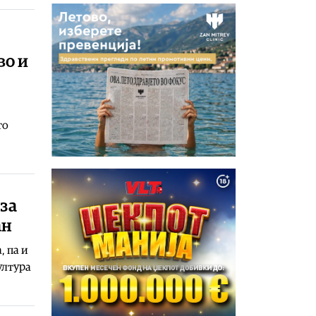
во и
то
за
ан
, па и
ултура