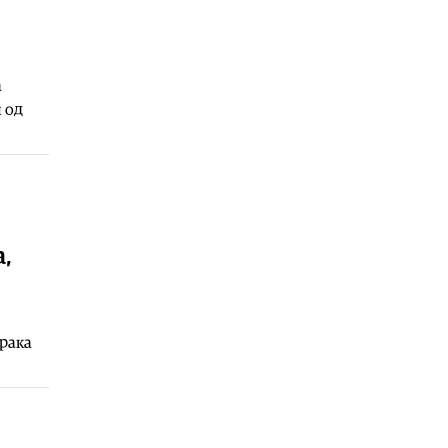
07.08.2026
Култура
|
Во Галеријата на икони
во Охрид денеска ќе биде
изложена ретка икона од
а
византискиот период
 од
07.08.2026
а,
орака