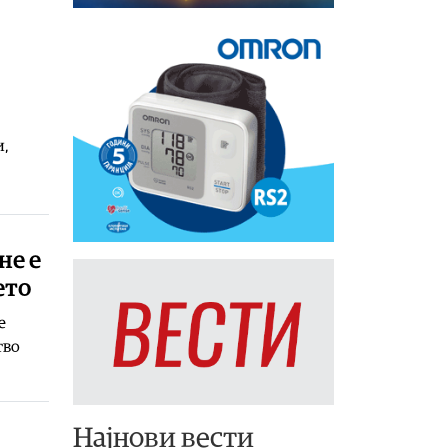
и,
не е
ето
е
тво
Најнови вести