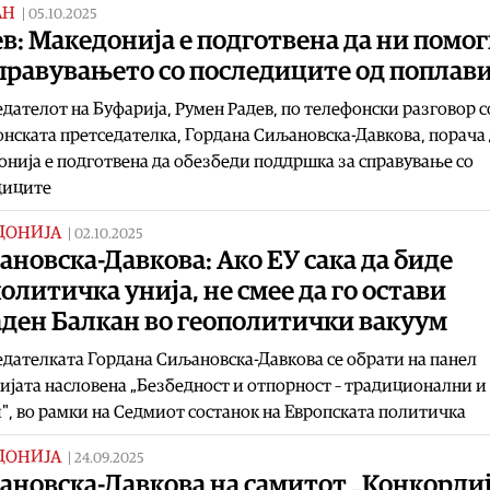
АН
|
05.10.2025
в: Македонија е подготвена да ни помо
правувањето со последиците од поплав
дателот на Буфарија, Румен Радев, по телефонски разговор с
нската претседателка, Гордана Сиљановска-Давкова, порача
нија е подготвена да обезбеди поддршка за справување со
диците
ДОНИЈА
|
02.10.2025
новска-Давкова: Ако ЕУ сака да биде
олитичка унија, не смее да го остави
аден Балкан во геополитички вакуум
дателката Гордана Сиљановска-Давкова се обрати на панел
ијата насловена „Безбедност и отпорност – традиционални и
", во рамки на Седмиот состанок на Европската политичка
ДОНИЈА
|
24.09.2025
новска-Давкова на самитот „Конкордиј