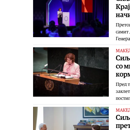
Крај
нач
Претсе
самит 
Генера
МАКЕ
Сиља
со м
кор
Пред т
заклет
постиг
МАКЕ
Сиљ
пре