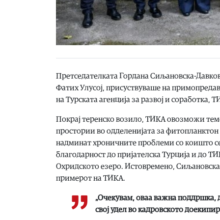
Претседателката Гордана Сиљановска-Давкова
Фатих Улусој, присуствуваше на примопреда
на Турската агенција за развој и соработка, Т
Покрај теренско возило, ТИКА овозможи те
простории во одделенијата за фитопланктон и
надминат хроничните проблеми со коишто се
благодарност до пријателска Турција и до Т
Охридското езеро. Истовремено, Сиљановска-
примерот на ТИКА.
„Очекувам, оваа важна поддршка, д
свој удел во кадровското доекипир