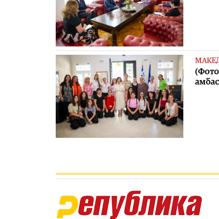
МАКЕ
(Фото
амбас