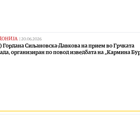
ДОНИЈА
|
20.06.2026
) Гордана Сиљановска-Давкова на прием во Грчката
ада, организиран по повод изведбата на „Кармина Бу