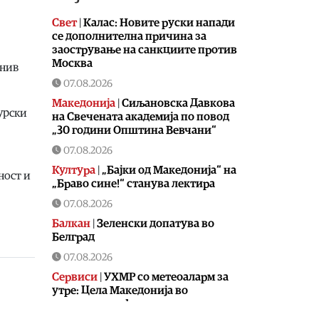
Свет
|
Калас: Новите руски напади
се дополнителна причина за
заострување на санкциите против
Москва
 нив
07.08.2026
Македонија
|
Сиљановска Давкова
урски
на Свечената академија по повод
„30 години Општина Вевчани“
07.08.2026
Култура
|
„Бајки од Македонија“ на
ност и
„Браво сине!“ станува лектира
07.08.2026
Балкан
|
Зеленски допатува во
Белград
07.08.2026
Сервиси
|
УХМР со метеоаларм за
утре: Цела Македонија во
портокалова фаза