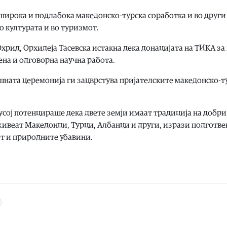
оширока и подлабока македонско-турска соработка и во други
о културата и во туризмот.
рид, Орхидеја Тасевска истакна дека донацијата на ТИКА за
ена и одговорна научна работа.
ешната церемонија ги зацврстува пријателските македонско-т
усој потенцираше дека двете земји имаат традиција на добри
 живеат Македонци, Турци, Албанци и други, изрази подготве
от и природните убавини.