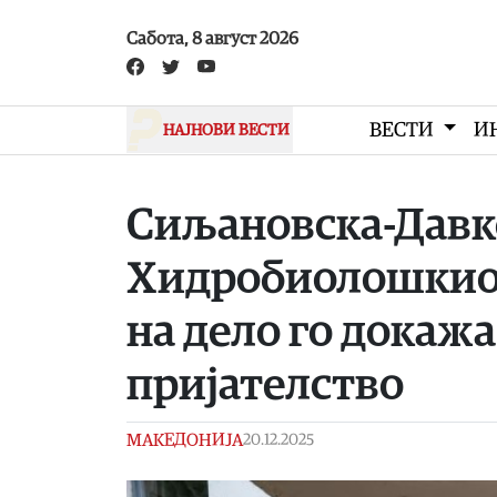
Skip to main content
Сабота, 8 август 2026
ВЕСТИ
И
НАЈНОВИ ВЕСТИ
Сиљановска-Давко
Хидробиолошкиот
на дело го докаж
пријателство
МАКЕДОНИЈА
20.12.2025