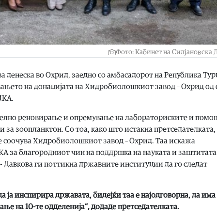
Фото: Кабинет на Силјановска 
 денеска во Охрид, заедно со амбасадорот на Република Тур
вањето на донацијата на Хидробиолошкиот завод – Охрид од 
ИКА.
мелно реновирање и опремување на лабораториските и помо
 за зоопланктон. Со тоа, како што истакна претседателката, 
 соочува Хидробиолошкиот завод – Охрид. Таа искажа
ИКА за благородниот чин на поддршка на науката и заштитата
 Давкова ги поттикна државните институции да го следат
а ја инспирира државата, бидејќи таа е најодговорна, да има
ање на 10-те одделенија“, додаде претседателката.