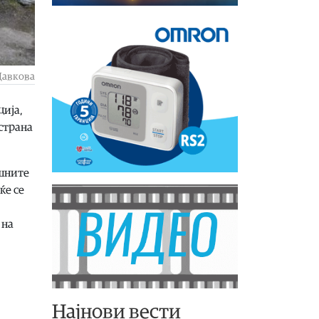
Давкова
ција,
страна
шните
ќе се
 на
Најнови вести