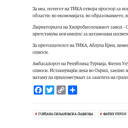
За неа, потегот на ТИКА отвора простор за п
области: во економијата, во образованието, в
Директорката на Хидробиолошкиот завод – Ох
претставува нов импулс за натамошна посвет
За претседателот на ТИКА, Абдула Ерен, ден
односи.
Амбасадорот на Република Турција, Фатих Ул
односи. Истакнувајќи дека во Охрид, заедно
натаму да придонесуваат за заштита на град
Facebook
Twitter
Copy
Share
Link
ГОРДАНА СИЉАНОВСКА-ДАВКОВА
ФАТИХ УЛУСОЈ