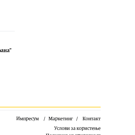
Здравје
|
Лубеницата е здрава, но
не претерувајте: Еве кога може да
предизвика здравствени
проблеми
07.08.2026
Калеидоскоп
|
Најубавата сцена од
Охрид
рана“
07.08.2026
Здравје
|
Тие се споменуваат во
Библијата, во старогрчката
митологија и во древниот Египет,
каде биле симбол на плодност,
изобилство и долговечност
07.08.2026
Филм
|
17. МакеДокс под мотото
„Само сонот е стварност“ од 20-27
август
Импресум
Маркетинг
Контакт
07.08.2026
Услови за користење
Македонија
|
ЦУК: До 18 часот