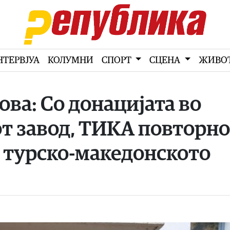
НТЕРВЈУА
КОЛУМНИ
СПОРТ
СЦЕНА
ЖИВО
ва: Со донацијата во
 завод, ТИКА повторно
а турско-македонското