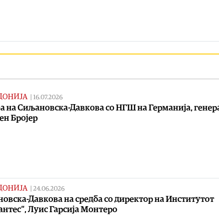
ДОНИЈА
|
16.07.2026
а на Сиљановска-Давкова со НГШ на Германија, генер
ен Бројер
ДОНИЈА
|
24.06.2026
овска-Давкова на средба со директор на Институтот
антес“, Луис Гарсија Монтеро