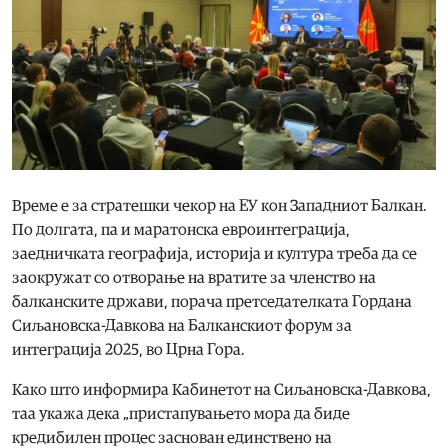
Време е за стратешки чекор на ЕУ кон Западниот Балкан.
По долгата, па и маратонска евроинтеграција,
заедничката географија, историја и култура треба да се
заокружат со отворање на вратите за членство на
балканските држави, порача претседателката Гордана
Сиљановска-Давкова на Балканскиот форум за
интеграција 2025, во Црна Гора.
Како што информира Кабинетот на Сиљановска-Давкова,
таа укажа дека „пристапувањето мора да биде
кредибилен процес заснован единствено на