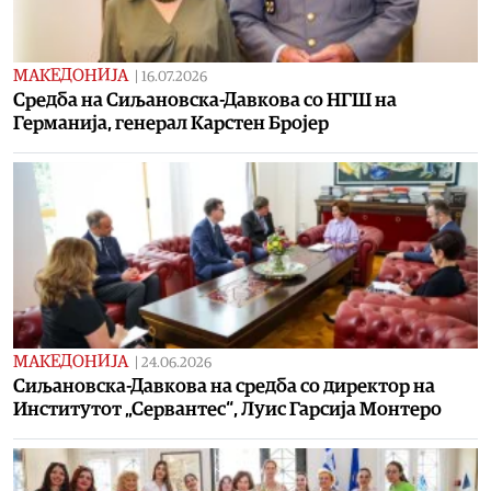
МАКЕДОНИЈА
|
16.07.2026
Средба на Сиљановска-Давкова со НГШ на
Германија, генерал Карстен Бројер
МАКЕДОНИЈА
|
24.06.2026
Сиљановска-Давкова на средба со директор на
Институтот „Сервантес“, Луис Гарсија Монтеро