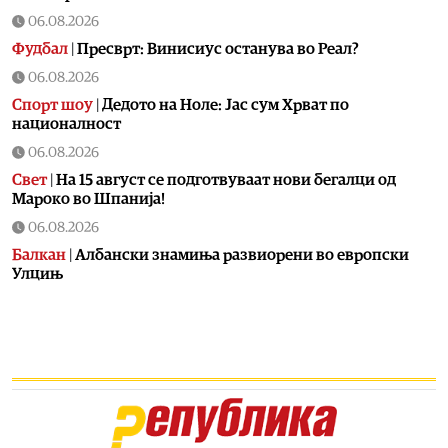
06.08.2026
Фудбал
|
Пресврт: Винисиус останува во Реал?
06.08.2026
Спорт шоу
|
Дедото на Ноле: Јас сум Хрват по
националност
06.08.2026
Свет
|
На 15 август се подготвуваат нови бегалци од
Мароко во Шпанија!
06.08.2026
Балкан
|
Албански знамиња развиорени во европски
Улцињ
06.08.2026
Балкан
|
Зеленски в сабота во официјална посета на
Србија, ќе се сретне со Вучиќ
06.08.2026
Македонија
|
Помалку првачиња, помалку иднина:
Демографската криза веќе стигна до училишните
клупи