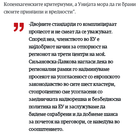
Копенхагенските критериуми, а Унијата мора да ги брани
своите принципи и вредности“.
-Двојните стандарди го комплицираат
процесот и не смеат да се уважуваат.
Според неа, членството во ЕУ е
најдобриот начин за отпорност на
регионот на трети центри на моќ.
Сиљановска-Давкова нагласи дека во
регионални рамки го надминуваме
просекот на усогласеност со европското
законодавство во сите шест кластери,
стопроцентно сме усогласени со
заедничката надворешна и безбедносна
политика на ЕУ и заслужуваме да
бидеме охрабрени и да добиеме шанса
за почеток на преговори, се наведува во
соопштението.