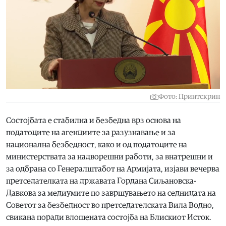
Фото: Принтскрин
Состојбата е стабилна и безбедна врз основа на
податоците на агенциите за разузнавање и за
национална безбедност, како и од податоците на
министерствата за надворешни работи, за внатрешни и
за одбрана со Генералштабот на Армијата, изјави вечерва
претседателката на државата Гордана Сиљановска-
Давкова за медиумите по завршувањето на седницата на
Советот за безбедност во претседателската Вила Водно,
свикана поради влошената состојба на Блискиот Исток.