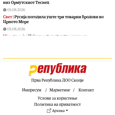
низ Ормутскиот Теснец
05.08.2026
Свет
|
Русија погодила уште три товарни бродови во
Црното Море
05.08.2026
Македонија
|
Најголем дел од пациентите сo
западнонилска треска се од скопскиот регион и Велес
05.08.2026
Хроника
|
Ангелов: Спречена катастрофа во Виничко,
запалена трева при сечење со брусилица
05.08.2026
Балкан
|
Нуклеарката Кршко во Словенија го намалува
производството за 20% поради нискиот водостој на
Прва Република ДОО Скопје
Сава
Импресум
Маркетинг
Контакт
05.08.2026
Услови за користење
Македонија
|
Клековски: Приоритет се нови
вработувања и проширување на Позитивната листа со
Политика на приватност
лекови
Архива