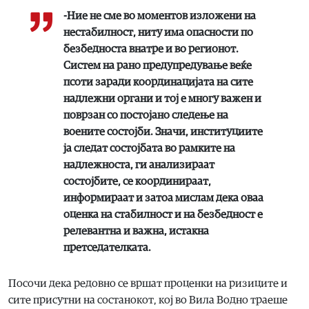
-Ние не сме во моментов изложени на
нестабилност, ниту има опасности по
безбедноста внатре и во регионот.
Систем на рано предупредување веќе
псоти заради координацијата на сите
надлежни органи и тој е многу важен и
поврзан со постојано следење на
воените состојби. Значи, институциите
ја следат состојбата во рамките на
надлежноста, ги анализираат
состојбите, се координираат,
информираат и затоа мислам дека оваа
оценка на стабилност и на безбедност е
релевантна и важна, истакна
претседателката.
Посочи дека редовно се вршат проценки на ризиците и
сите присутни на состанокот, кој во Вила Водно траеше