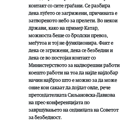
контакт со сите граѓани. Се разбира
дека луѓето се загрижени, причината е
затвореното небо за прелети. Во некои
држави, како на пример Катар,
можноста беше со бродски превоз,
меѓутоа и тој не функционира. Факт е
дека се згрижени, дека се безбедни и
дека се во постојан контакт со
Министерството за надворешни работи
коешто работи на тоа да најде најдобар
начин најбрзо што е можно за да може
оние кои сакаат да дојдат овде, рече
претседателката Сиљановска-Давкова
на прес-конференцијата по
завршувањето на седницата на Советот
за безбедност.