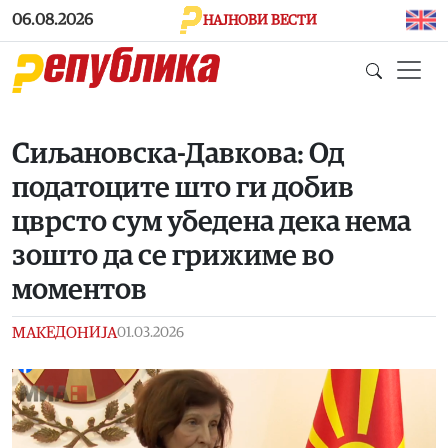
Skip to main content
06.08.2026
НАЈНОВИ ВЕСТИ
Сиљановска-Давкова: Од
податоците што ги добив
цврсто сум убедена дека нема
зошто да се грижиме во
моментов
МАКЕДОНИЈА
01.03.2026