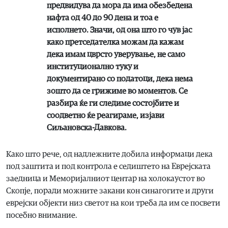
предвидува да мора да има обезбедена
нафта од 40 до 90 дена и тоа е
исполнето. Значи, од она што го чув јас
како претседателка можам да кажам
дека имам цврсто уверување, не само
институционално туку и
документирано со податоци, дека нема
зошто да се грижиме во моментов. Се
разбира ќе ги следиме состојбите и
соодветно ќе реагираме, изјави
Сиљановска-Давкова.
Како што рече, од надлежните добила информаци дека
под заштита и под контрола е седиштето на Еврејската
заедница и Меморијалниот центар на холокаустот во
Скопје, поради можните закани кон синагогите и други
еврејски објекти низ светот на кои треба да им се посвети
посебно внимание.