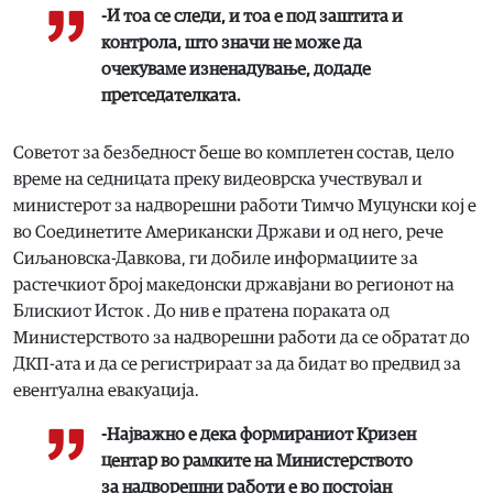
-И тоа се следи, и тоа е под заштита и
контрола, што значи не може да
очекуваме изненадување, додаде
претседателката.
Советот за безбедност беше во комплетен состав, цело
време на седницата преку видеоврска учествувал и
министерот за надворешни работи Тимчо Муцунски кој е
во Соединетите Американски Држави и од него, рече
Сиљановска-Давкова, ги добиле информациите за
растечкиот број македонски државјани во регионот на
Блискиот Исток . До нив е пратена пораката од
Министерството за надворешни работи да се обратат до
ДКП-ата и да се регистрираат за да бидат во предвид за
евентуална евакуација.
-Најважно е дека формираниот Кризен
центар во рамките на Министерството
за надворешни работи е во постојан