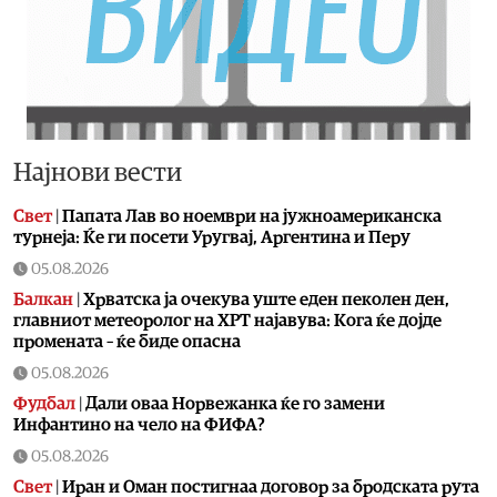
Најнови вести
Свет
|
Папата Лав во ноември на јужноамериканска
турнеја: Ќе ги посети Уругвај, Аргентина и Перу
05.08.2026
Балкан
|
Хрватска ја очекува уште еден пеколен ден,
главниот метеоролог на ХРТ најавува: Кога ќе дојде
промената – ќе биде опасна
05.08.2026
Фудбал
|
Дали оваа Норвежанка ќе го замени
Инфантино на чело на ФИФА?
05.08.2026
Свет
|
Иран и Оман постигнаа договор за бродската рута