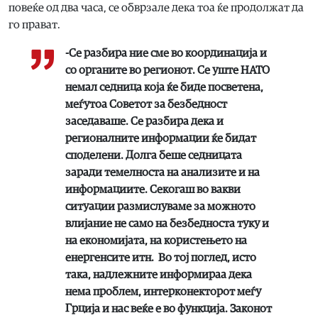
повеќе од два часа, се обврзале дека тоа ќе продолжат да
го прават.
-Се разбира ние сме во координација и
со органите во регионот. Се уште НАТО
немал седница која ќе биде посветена,
меѓутоа Советот за безбедност
заседаваше. Се разбира дека и
регионалните информации ќе бидат
споделени. Долга беше седницата
заради темелноста на анализите и на
информациите. Секогаш во вакви
ситуации размислуваме за можното
влијание не само на безбедноста туку и
на економијата, на користењето на
енергенсите итн. Во тој поглед, исто
така, надлежните информираа дека
нема проблем, интерконекторот меѓу
Грција и нас веќе е во функција. Законот