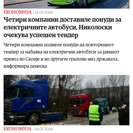
ЕКОНОМИЈА
|
16.07.2026
Четири компании доставиле понуди за
електричните автобуси, Николоски
очекува успешен тендер
Четири компании поднеле понуди на повторениот
тендер за набавка на електрични автобуси за јавниот
превоз во Скопје и во другите градови низ државата,
информира денеска
ЕКОНОМИЈА
|
16.07.2026