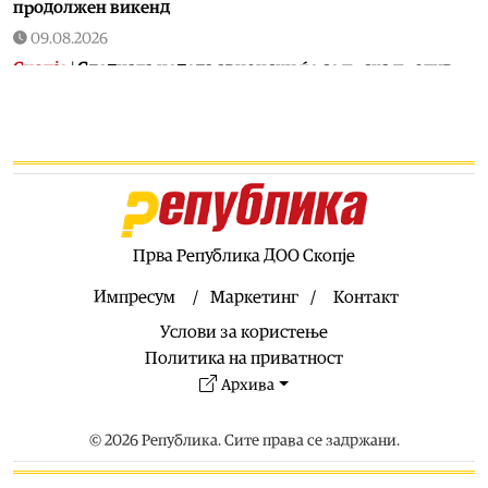
продолжен викенд
09.08.2026
Скопје
|
Следната недела авионски ќе се прска против
комарци во Скопје
09.08.2026
Скопје
|
По пожарот во Волково жителите бараат
запуштените ниви да се расчистуваат или да следуваат
казни
09.08.2026
Сервиси
|
ЦУК: Девет пожари на отворено од кои пет се
Прва Република ДОО Скопје
активни
Импресум
Маркетинг
Контакт
09.08.2026
Услови за користење
Музика
|
„Готик Војсис“ со рафинирана изведба на
средновековна музика
Политика на приватност
Архива
09.08.2026
Култура
|
ЕУ вечерта на „Охридско лето“ го носи
концертот „Последната роза на летото“
© 2026 Република. Сите права се задржани.
09.08.2026