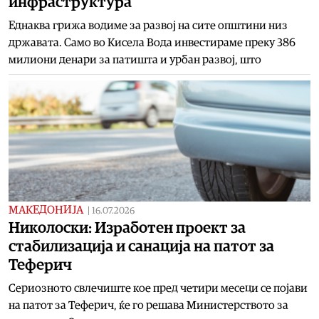
инфраструктура
Еднаква грижа водиме за развој на сите општини низ
државата. Само во Кисела Вода инвестираме преку 386
милиони денари за патишта и урбан развој, што
МАКЕДОНИЈА
|
16.07.2026
Николоски: Изработен проект за
стабилизација и санација на патот за
Теферич
Сериозното свлечиште кое пред четири месеци се појави
на патот за Теферич, ќе го решава Министерството за