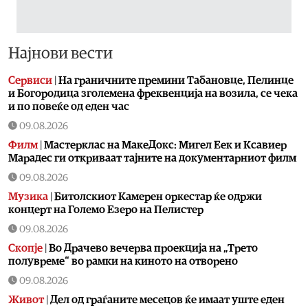
Најнови вести
Сервиси
|
На граничните премини Табановце, Пелинце
и Богородица зголемена фреквенција на возила, се чека
и по повеќе од еден час
09.08.2026
Филм
|
Мастерклас на МакеДокс: Мигел Еек и Ксавиер
Марадес ги откриваат тајните на документарниот филм
09.08.2026
Музика
|
Битолскиот Камерен оркестар ќе одржи
концерт на Големо Езеро на Пелистер
09.08.2026
Скопје
|
Во Драчево вечерва проекција на „Трето
полувреме“ во рамки на киното на отворено
09.08.2026
Живот
|
Дел од граѓаните месецов ќе имаат уште еден