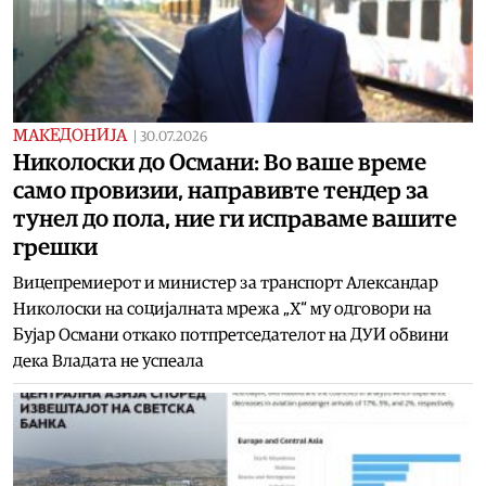
МАКЕДОНИЈА
|
30.07.2026
Николоски до Османи: Во ваше време
само провизии, направивте тендер за
тунел до пола, ние ги исправаме вашите
грешки
Вицепремиерот и министер за транспорт Александар
Николоски на социјалната мрежа „X“ му одговори на
Бујар Османи откако потпретседателот на ДУИ обвини
дека Владата не успеала