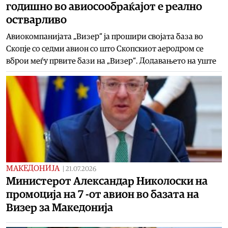
годишно во авиосообраќајот е реално
остварливо
Авиокомпанијата „Визер“ ја прошири својата база во
Скопје со седми авион со што Скопскиот аеродром се
вброи меѓу првите бази на „Визер“. Додавањето на уште
МАКЕДОНИЈА
|
21.07.2026
Министерот Александар Николоски на
промоција на 7 -от авион во базата на
Визер за Македонија