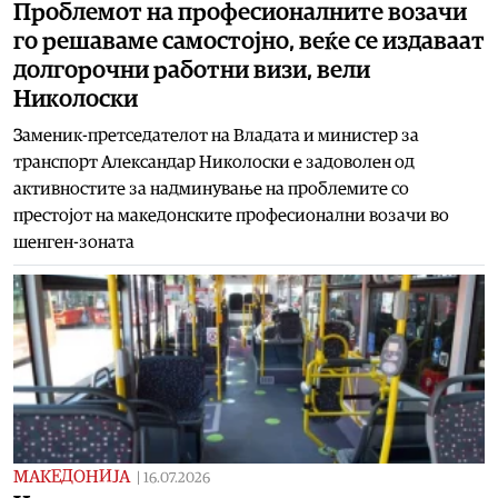
Проблемот на професионалните возачи
го решаваме самостојно, веќе се издаваат
долгорочни работни визи, вели
Николоски
Заменик-претседателот на Владата и министер за
транспорт Александар Николоски е задоволен од
активностите за надминување на проблемите со
престојот на македонските професионални возачи во
шенген-зоната
МАКЕДОНИЈА
|
16.07.2026