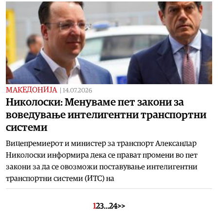
МАКЕДОНИЈА
|
14.07.2026
Николоски: Менуваме пет закони за
воведување интелигентни транспортни
системи
Вицепремиерот и министер за транспорт Александар
Николоски информира дека се прават промени во пет
закони за да се овозможи поставување интелигентни
транспортни системи (ИТС) на
1
2
3
…
24
>>