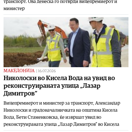
транспорт. Ова денеска го потврди вицепремиерот и
министер
МАКЕДОНИЈА
|
16.07.2026
Николоски во Кисела Вода на увид во
реконструираната улица „Лазар
Димитров”
Вицепремиерот и министер за транспорт, Александар
Николоски и градоначалничката на општина Кисела
Вода, Бети Стаменковска, ќе извршат увид во
реконструираната улица „Лазар Димитров" во Кисела