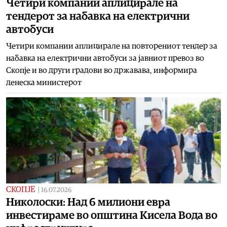
Четири компании аплицирале на
тендерот за набавка на електрични
автобуси
Четири компании аплицирале на повторениот тендер за
набавка на електрични автобуси за јавниот превоз во
Скопје и во други градови во државава, информира
денеска министерот
СКОПЈЕ
|
16.07.2026
Николоски: Над 6 милиони евра
инвестираме во општина Кисела Вода во