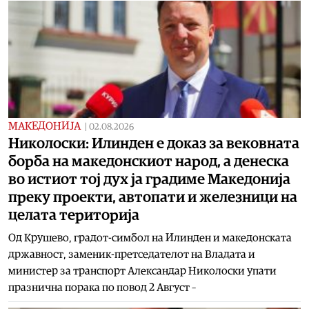
МАКЕДОНИЈА
|
02.08.2026
Николоски: Илинден е доказ за вековната
борба на македонскиот народ, а денеска
во истиот тој дух ја градиме Македонија
преку проекти, автопати и железници на
целата територија
Од Крушево, градот-симбол на Илинден и македонската
државност, заменик-претседателот на Владата и
министер за транспорт Александар Николоски упати
празнична порака по повод 2 Август –