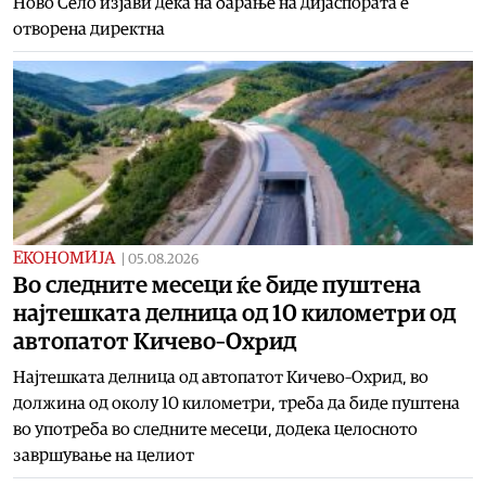
Ново Село изјави дека на барање на дијаспората е
отворена директна
ЕКОНОМИЈА
|
05.08.2026
Во следните месеци ќе биде пуштена
најтешката делница од 10 километри од
автопатот Кичево–Охрид
Најтешката делница од автопатот Кичево–Охрид, во
должина од околу 10 километри, треба да биде пуштена
во употреба во следните месеци, додека целосното
завршување на целиот