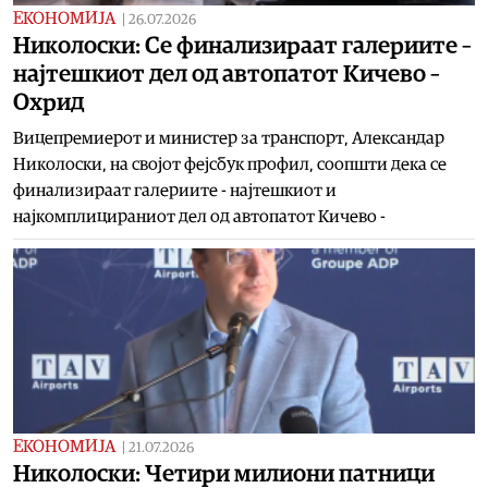
ЕКОНОМИЈА
|
26.07.2026
Николоски: Се финализираат галериите –
најтешкиот дел од автопатот Кичево –
Охрид
Вицепремиерот и министер за транспорт, Александар
Николоски, на својот фејсбук профил, соопшти дека се
финализираат галериите - најтешкиот и
најкомплицираниот дел од автопатот Кичево -
ЕКОНОМИЈА
|
21.07.2026
Николоски: Четири милиони патници