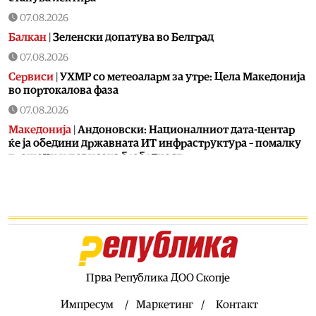
07.08.2026
Балкан
|
Зеленски допатува во Белград
07.08.2026
Сервиси
|
УХМР со метеоаларм за утре: Цела Македонија
во портокалова фаза
07.08.2026
Македонија
|
Андоновски: Националниот дата-центар
ќе ја обедини државната ИТ инфраструктура – помалку
трошоци и повисока безбедност
07.08.2026
Живот
|
Збогум на 24-часовниот ден: Земјата полека се
забавува – еве кога денот би можел да стане 25 часа
07.08.2026
Економија
|
Скокна минималниот износ за К-15 – Еве
колку пари ќе ни легнат на сметка годинава
Прва Република ДОО Скопје
07.08.2026
Живот
|
Не ги игнорирајте овие знаци: Бојлерот може да
Импресум
Маркетинг
Контакт
најавува сериозен дефект