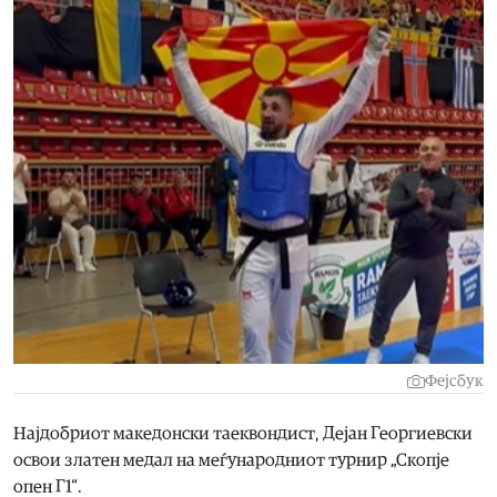
Фејсбук
Најдобриот македонски таеквондист, Дејан Георгиевски
освои златен медал на меѓународниот турнир „Скопје
опен Г1“.