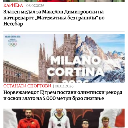
КАРИЕРА
|
08.07.2026
Златен медал за Македон Димитровски на
натпреварот „Математика без граници“ во
Несебар
ОСТАНАТИ СПОРТОВИ
|
08.02.2026
Норвежанецот Ејтрем постави олимписки рекорд
и освои злато на 5.000 метри брзо лизгање