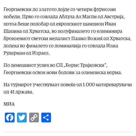
Георгиевски до златото дојде со четири фуриозни
победи. Прво го совлада Абдула Ал Магди од Австрија,
потоа беше подобар од европскиот шампион Иван
Шапина од Хрватска, во полуфиналето го елиминира
бронзениот светски медалист Пашко Вожиќ од Хрватска,
додека во финалето со доминација го совлада Илиа
Рудерман од Израел.
По денешниот успех во СЦ „Борис Трајковски“,
Георгиевски освои нови бодови за олимписка норма.
На турнирот учествуваат повеќе од 1.000 натпреварувачи
од 41 држава.
МИА
Facebook
Twitter
Copy
Share
Link