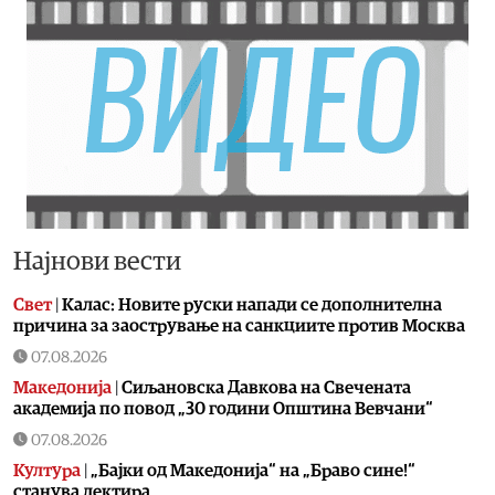
Најнови вести
Свет
|
Калас: Новите руски напади се дополнителна
причина за заострување на санкциите против Москва
07.08.2026
Македонија
|
Сиљановска Давкова на Свечената
академија по повод „30 години Општина Вевчани“
07.08.2026
Култура
|
„Бајки од Македонија“ на „Браво сине!“
станува лектира