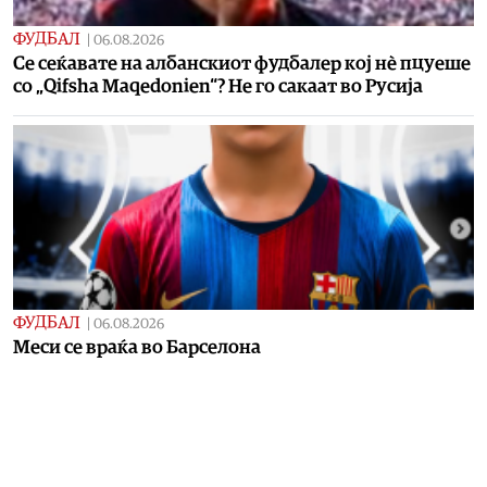
ФУДБАЛ
|
06.08.2026
Се сеќавате на албанскиот фудбалер кој нѐ пцуеше
со „Qifsha Maqedonien“? Не го сакаат во Русија
ФУДБАЛ
|
06.08.2026
Meси се враќа во Барселона