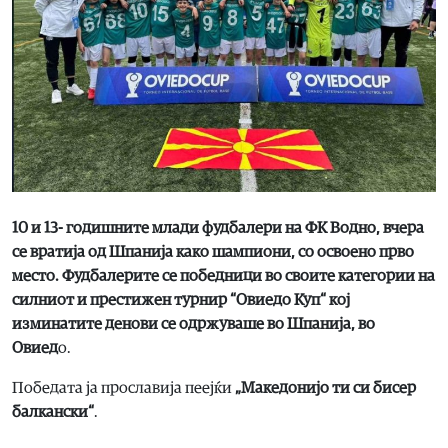
10 и 13- годишните млади фудбалери на ФК Водно, вчера
се вратија од Шпанија како шампиони, со освоено прво
место. Фудбалерите се победници во своите категории на
силниот и престижен турнир “Овиедо Куп“ кој
изминатите денови се одржуваше во Шпанија, во
Овиед
о.
Победата ја прославија пеејќи
„Македонијо ти си бисер
балкански“
.