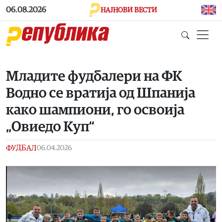
Skip to main content
06.08.2026
НАЈНОВИ ВЕСТИ
Mладите фудбалери на ФК
Водно се вратија од Шпанија
како шампиони, го освоија
„Овиедо Куп“
ФУДБАЛ
06.04.2026