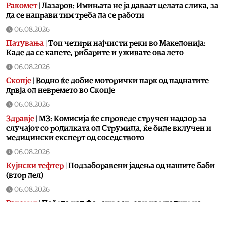
Ракомет
|
Лазаров: Имињата не ја даваат целата слика, за
да се направи тим треба да се работи
06.08.2026
Патувања
|
Топ четири најчисти реки во Македонија:
Каде да се капете, рибарите и уживате ова лето
06.08.2026
Скопје
|
Водно ќе добие моторички парк од паднатите
дрвја од невремето во Скопје
06.08.2026
Здравје
|
МЗ: Комисија ќе спроведе стручен надзор за
случајот со родилката од Струмица, ќе биде вклучен и
медицински експерт од соседството
06.08.2026
Кујнски тефтер
|
Подзаборавени јадења од нашите баби
(втор дел)
06.08.2026
Ракомет
|
Победа над Фарски острови на младите на
македонски ракометари на ЕП во Србија