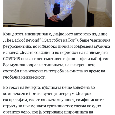
Концертот, инспириран од најновото авторско издание
„The Back of Beyond“ („Зад грбот на Бог“), беше уметничка
ретроспектива, но и длабоко лична и современа музичка
исповед. Делата создадени во периодот на пандемијата
COVID-19 носеа силен емотивен и филозофски набој, тие
беа музички одраз на тишината, на внатрешните
состојби и на човечката потреба за смисла во време на
глобална неизвесност.
Во текот на вечерта, публиката беше воведена во
комплексен и богат звучен универзум. Џез-рок
експресијата, електронската звучност, симфониските
структури и камерната суптилност се слеваа во едно
органско цело, кое ја откриваше широчината на