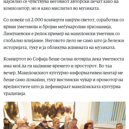
најсилно се чувствува неговиот авторски печат како на
композитор, но и како мислител во музиката.
Со повеќе од 2.000 концерти ширум светот, соработки со
врвни уметници и бројни меѓународни признанија,
Димушевски е редок пример на македонски уметник со
глобално влијание. Неговото дело не само што ја бележи
историјата, туку и ја обликува иднината на музиката.
Концертот во Софија беше силна потврда дека уметноста
има моќ да ги надмине времето и просторот. Во таа
вечер, Македонскиот културно-информативен центар не
беше само домаќин, туку вистински чувар и промотор на
вредностите што ја дефинираат македонската културна
традиција.