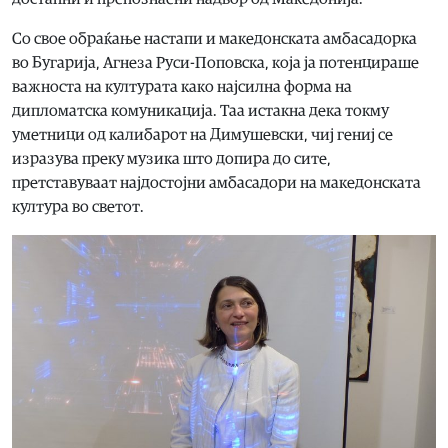
Со свое обраќање настапи и македонската амбасадорка
во Бугарија, Агнеза Руси-Поповска, која ја потенцираше
важноста на културата како најсилна форма на
дипломатска комуникација. Таа истакна дека токму
уметници од калибарот на Димушевски, чиј гениј се
изразува преку музика што допира до сите,
претставуваат најдостојни амбасадори на македонската
култура во светот.