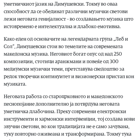
уметничкиот јазик на Димушевски. Токму во оваа
способност да се обединат различни музички светови
лежи неговата генијалност – во создавањето музика што
истовремено е интелектуална и длабоко емотивна.
Како еден од основачите на легендарната група „Леб и
Сол“, Димушевски стои во темелите на современата
македонска музика. Неговиот богат опус од над 250
композиции, стотици аранжмани и повеќе од 300
медиумски музички теми, претставува сведоштво за
редок творечки континуитет и визионерски пристап кон
музиката.
Неговата работа со староцрковното и македонското
песнопојание дополнително ја потврдува неговата
уметничка длабочина. Преку современи електронски
инструменти и хармонски интервенции, тој создава нови
звучни светови, во кои традицијата не е само зачувана,
туку повторно оживеана и трансформирана. Токму тука