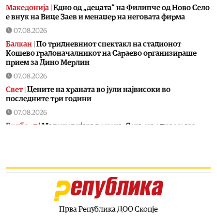
Македонија
|
Едно од „децата“ на Филипче од Ново Село
е внук на Вице Заев и менаџер на неговата фирма
07.08.2026
Балкан
|
По тридневниот спектакл на стадионот
Кошево градоначалникот на Сараево организираше
прием за Дино Мерлин
07.08.2026
Свет
|
Цените на храната во јули највисоки во
последните три години
07.08.2026
Билборд
|
Малешевијата ве чека. Сета, на едно место
07.08.2026
Балкан
|
На над 300 грчки плажи спроведени над 1.500
контроли за заштита на крајбрежјето и обезбедување
слободен пристап за граѓаните
07.08.2026
Свет
|
Калас: Новите руски напади се дополнителна
причина за заострување на санкциите против Москва
Прва Република ДОО Скопје