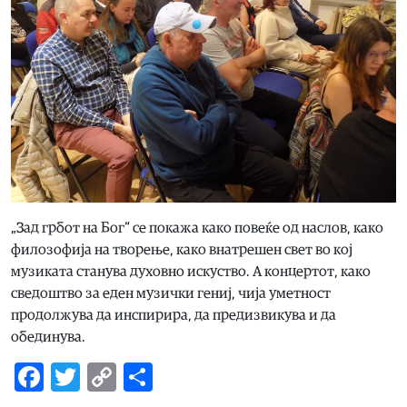
„Зад грбот на Бог“ се покажа како повеќе од наслов, како
филозофија на творење, како внатрешен свет во кој
музиката станува духовно искуство. А концертот, како
сведоштво за еден музички гениј, чија уметност
продолжува да инспирира, да предизвикува и да
обединува.
Facebook
Twitter
Copy
Share
Link