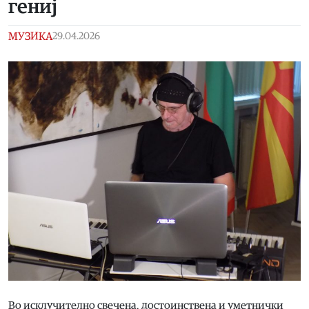
гениј
МУЗИКА
29.04.2026
Во исклучително свечена, достоинствена и уметнички