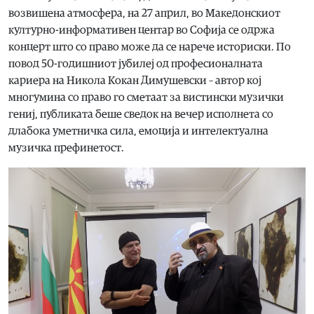
возвишена атмосфера, на 27 април, во Македонскиот
културно-информативен центар во Софија се одржа
концерт што со право може да се нарече историски. По
повод 50-годишниот јубилеј од професионалната
кариера на Никола Кокан Димушевски – автор кој
многумина со право го сметаат за вистински музички
гениј, публиката беше сведок на вечер исполнета со
длабока уметничка сила, емоција и интелектуална
музичка префинетост.