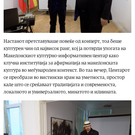
Настанот претставуваше повеќе од концерт, тоа беше
културен чин од највисок ранг, кој ја потврди улогата на
Македонскиот културно-информативен центар како
клучна институција за афирмација на македонската
култура во меѓународен контекст. Во таа вечер, Центарот
се преобрази во вистински храм на уметноста, простор
каде што се среќаваат традицијата и современоста,
локалното и универзалното, минатото и иднината.