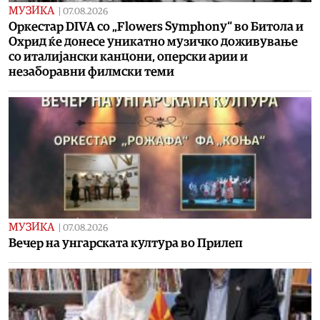
МУЗИКА
|
07.08.2026
Оркестар DIVA со „Flowers Symphony“ во Битола и
Охрид ќе донесе уникатно музичко доживување
со италијански канцони, оперски арии и
незаборавни филмски теми
МУЗИКА
|
07.08.2026
Вечер на унгарската култура во Прилеп