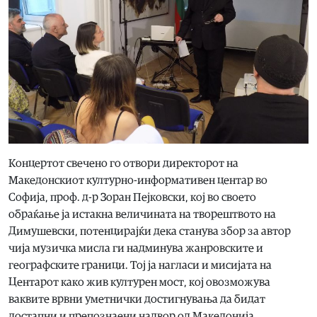
Концертот свечено го отвори директорот на
Македонскиот културно-информативен центар во
Софија, проф. д-р Зоран Пејковски, кој во своето
обраќање ја истакна величината на творештвото на
Димушевски, потенцирајќи дека станува збор за автор
чија музичка мисла ги надминува жанровските и
географските граници. Тој ја нагласи и мисијата на
Центарот како жив културен мост, кој овозможува
ваквите врвни уметнички достигнувања да бидат
достапни и препознаени надвор од Македонија.