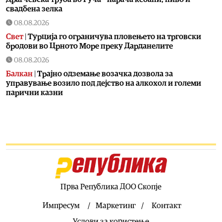
свадбена зелка
08.08.2026
Свет
|
Турција го ограничува пловењето на трговски
бродови во Црното Море преку Дарданелите
08.08.2026
Балкан
|
Трајно одземање возачка дозвола за
управување возило под дејство на алкохол и големи
парични казни
08.08.2026
Свет
|
Повеќе од 178.000 мигранти во последните
неколку месеци ја напуштија Јужна Африка
08.08.2026
Свет
|
Иран: Отворањето на Ормутскиот Теснец зависи
од САД
08.08.2026
Прва Република ДОО Скопје
Останати спортови
|
Катерина Ацевска светска
вицешампионка во џиу-џицу
Импресум
Маркетинг
Контакт
08.08.2026
Услови за користење