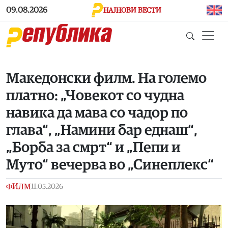
Skip to main content
09.08.2026
НАЈНОВИ ВЕСТИ
Македонски филм. На големо
платно: „Човекот со чудна
навика да мава со чадор по
глава“, „Намини бар еднаш“,
„Борба за смрт“ и „Пепи и
Муто“ вечерва во „Синеплекс“
ФИЛМ
11.05.2026