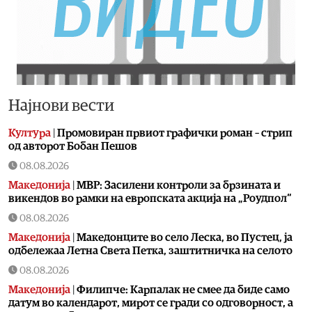
Најнови вести
Култура
|
Промовиран првиот графички роман – стрип
од авторот Бобан Пешов
08.08.2026
Македонија
|
МВР: Засилени контроли за брзината и
викендов во рамки на европската акција на „Роудпол“
08.08.2026
Македонија
|
Македонците во село Леска, во Пустец, ја
одбележаа Летна Света Петка, заштитничка на селото
08.08.2026
Македонија
|
Филипче: Карпалак не смее да биде само
датум во календарот, мирот се гради со одговорност, а