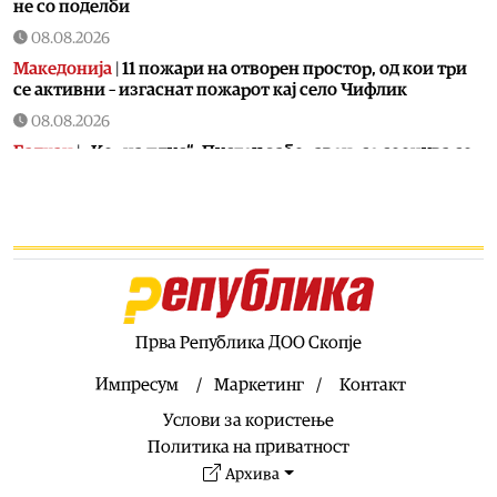
не со поделби
08.08.2026
Македонија
|
11 пожари на отворен простор, од кои три
се активни – изгаснат пожарот кај село Чифлик
08.08.2026
Балкан
|
„Корча плус“: Пустец заборавен, се соочува со
недостаток на инвестиции во инфраструктурата
08.08.2026
Свет
|
Сестрата на Ким Џонг Ун: Cеверна Кореја ќе даде
соодветен одговор на милитаризацијата на Јапонија
08.08.2026
Свет
|
Нападите на Јемен ја затворија германската
рафинерија во Саудиска Арабија
Прва Република ДОО Скопје
08.08.2026
Импресум
Маркетинг
Контакт
Балкан
|
Албин Курти го гаѓаа со јајца на
Услови за користење
конститутивната седница на косовското Собрание
Политика на приватност
08.08.2026
Архива
Македонија
|
Со координирана институционална акција