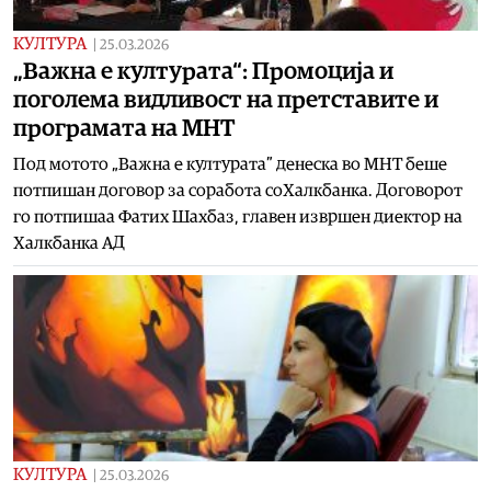
КУЛТУРА
|
25.03.2026
„Важна е културата“: Промоција и
поголема видливост на претставите и
програмата на МНТ
Под мотото „Важна е културата” денеска во МНТ беше
потпишан договор за соработа соХалкбанка. Договорот
го потпишаа Фатих Шахбаз, главен извршен диектор на
Халкбанка АД
КУЛТУРА
|
25.03.2026