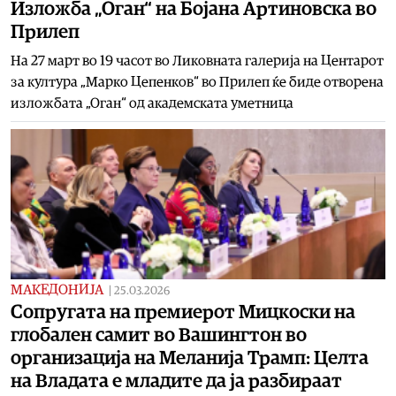
Изложба „Оган“ на Бојана Артиновска во
Прилеп
На 27 март во 19 часот во Ликовната галерија на Центарот
за култура „Марко Цепенков“ во Прилеп ќе биде отворена
изложбата „Оган“ од академската уметница
МАКЕДОНИЈА
|
25.03.2026
Сопругата на премиерот Мицкоски на
глобален самит во Вашингтон во
организација на Меланија Трамп: Целта
на Владата е младите да ја разбираат