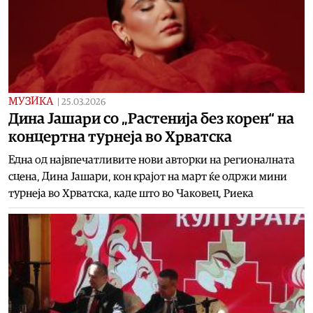
МУЗИКА
|
25.03.2026
Дина Јашари со „Растенија без корен“ на
концертна турнеја во Хрватска
Една од највпечатливите нови авторки на регионалната
сцена, Дина Јашари, кон крајот на март ќе одржи мини
турнеја во Хрватска, каде што во Чаковец, Риека