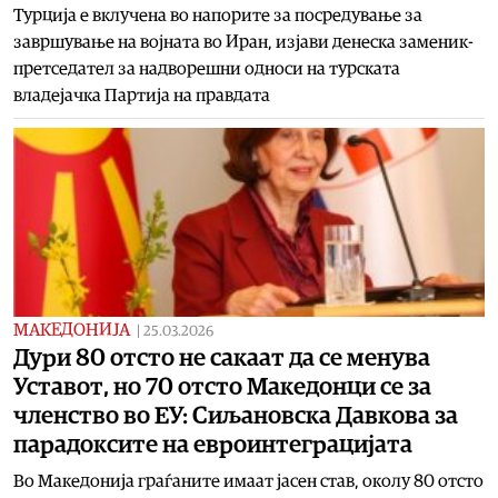
Турција е вклучена во напорите за посредување за
завршување на војната во Иран, изјави денеска заменик-
претседател за надворешни односи на турската
владејачка Партија на правдата
МАКЕДОНИЈА
|
25.03.2026
Дури 80 отсто не сакаат да се менува
Уставот, но 70 отсто Македонци се за
членство во ЕУ: Сиљановска Давкова за
парадоксите на евроинтеграциjaта
Во Македонија граѓаните имаат јасен став, околу 80 отсто