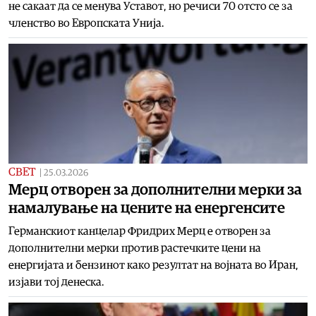
не сакаат да се менува Уставот, но речиси 70 отсто се за
членство во Европската Унија.
СВЕТ
|
25.03.2026
Мерц отворен за дополнителни мерки за
намалување на цените на енергенсите
Германскиот канцелар Фридрих Мерц е отворен за
дополнителни мерки против растечките цени на
енергијата и бензинот како резултат на војната во Иран,
изјави тој денеска.