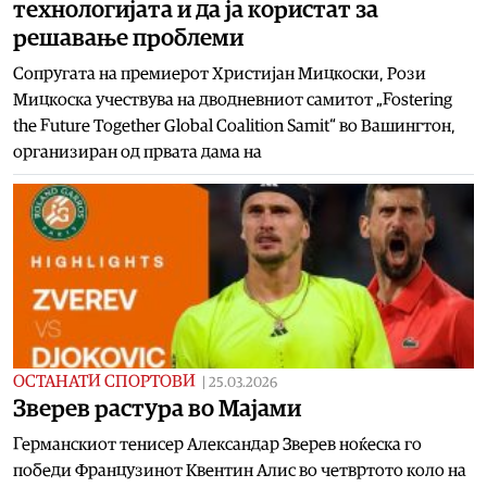
технологијата и да ја користат за
решавање проблеми
Сопругата на премиерот Христијан Мицкоски, Рози
Мицкоска учествува на дводневниот самитот „Fostering
the Future Together Global Coalition Samit“ во Вашингтон,
организиран од првата дама на
ОСТАНАТИ СПОРТОВИ
|
25.03.2026
Зверев растура во Мајами
Германскиот тенисер Александар Зверев ноќеска го
победи Французинот Квентин Алис во четвртото коло на