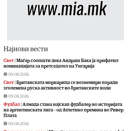
Најнови вести
Свет
|
Маѓар соопшти дека Андраш Бака ја прифатил
номинацијата за претседател на Унгарија
09.08.2026
Свет
|
Британската морнарица се вознемири поради
зголемена руска активност во британските води
09.08.2026
Фудбал
|
Алмада стана најскап фудбалер во историјата
на аргентинската лига – од Атлетико премина во Ривер
Плата
09.08.2026