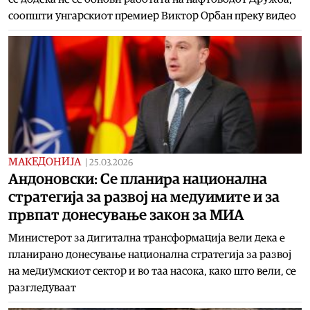
соопшти унгарскиот премиер Виктор Орбан преку видео
МАКЕДОНИЈА
|
25.03.2026
Андоновски: Се планира национална
стратегија за развој на медуимите и за
првпат донесување закон за МИА
Министерот за дигитална трансформација вели дека е
планирано донесување национална стратегија за развој
на медиумскиот сектор и во таа насока, како што вели, се
разгледуваат