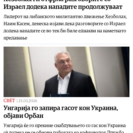
Израел додека нападите продолжуваат
Лидерот на либанското милитантно движење Хезболах,
Наим Касем, денеска изјави дека разговорите со Израел
додека нападите се во тек би биле еднакви на наметнато
предавање
СВЕТ
|
25.03.2026
Унгарија го запира гасот кон Украина,
објави Орбан
Унгарија ќе го прекине снабдувањето со гас кон Украина
сè додека не се обнови работата на нафтоводот Дружба,