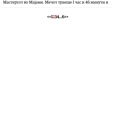
Мастерсот во Мајами. Мечот траеше 1 час и 46 минути и
<<
1
2
3
4
…
6
>>