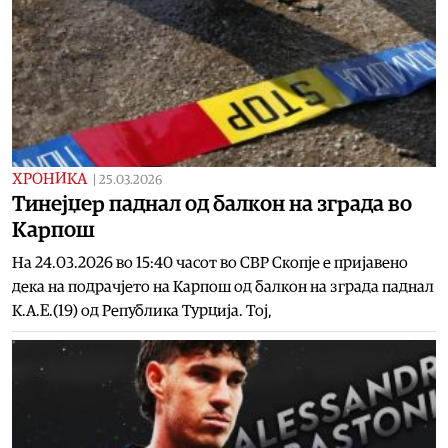
ХРОНИКА
|
25.03.2026
Тинејџер паднал од балкон на зграда во
Карпош
На 24.03.2026 во 15:40 часот во СВР Скопје е пријавено
дека на подрачјето на Карпош од балкон на зграда паднал
К.А.Е.(19) од Република Турција. Тој,