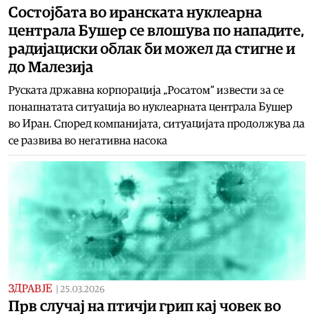
Состојбата во иранската нуклеарна
централа Бушер се влошува по нападите,
радијациски облак би можел да стигне и
до Малезија
Руската државна корпорација „Росатом“ извести за се
понапнатата ситуација во нуклеарната централа Бушер
во Иран. Според компанијата, ситуацијата продолжува да
се развива во негативна насока
ЗДРАВЈЕ
|
25.03.2026
Прв случај на птичји грип кај човек во