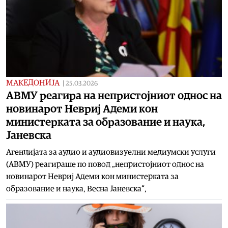
МАКЕДОНИЈА
|
25.03.2026
АВМУ реагира на непристојниот однос на
новинарот Невриј Адеми кон
министерката за образование и наука,
Јаневска
Агенцијата за аудио и аудиовизуелни медиумски услуги
(АВМУ) реагираше по повод „непристојниот однос на
новинарот Невриј Адеми кон министерката за
образование и наука, Весна Јаневска“,