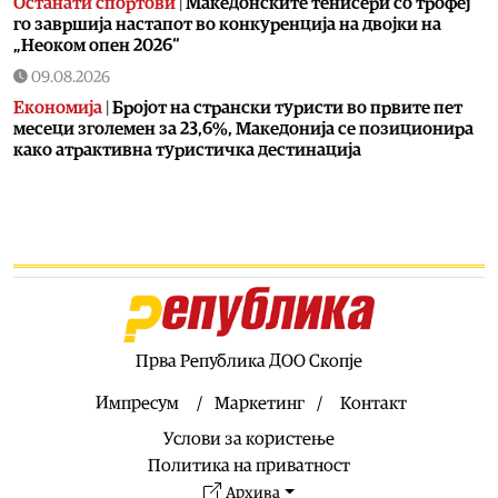
Останати спортови
|
Македонските тенисери со трофеј
го завршија настапот во конкуренција на двојки на
„Неоком опен 2026“
09.08.2026
Економија
|
Бројот на странски туристи во првите пет
месеци зголемен за 23,6%, Македонија се позиционира
како атрактивна туристичка дестинација
09.08.2026
Балкан
|
Орбан ужива на Драгачевска труба во Гуча,
шета, пробува специјалитети, прави селфија со
присутните
09.08.2026
Македонија
|
СДСМ: Мицкоски ја жртвува водата на
граѓаните за туѓи дата центри
Прва Република ДОО Скопје
09.08.2026
Македонија
|
Во случајот во Ново Село не се
Импресум
Маркетинг
Контакт
инволвирани деца, туку возрасни луѓе на Заев, осудени
Услови за користење
насилници и наркомани
Политика на приватност
09.08.2026
Архива