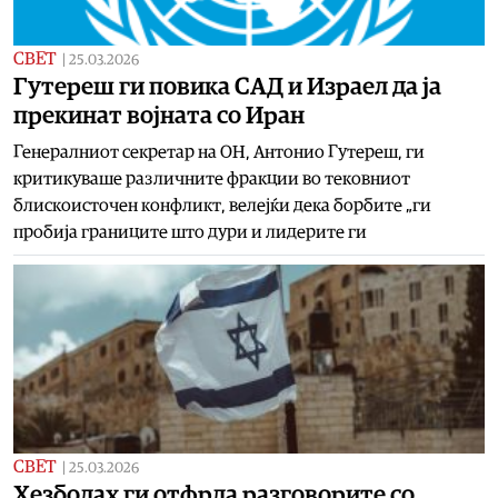
СВЕТ
|
25.03.2026
Гутереш ги повика САД и Израел да ја
прекинат војната со Иран
Генералниот секретар на ОН, Антонио Гутереш, ги
критикуваше различните фракции во тековниот
блискоисточен конфликт, велејќи дека борбите „ги
пробија границите што дури и лидерите ги
СВЕТ
|
25.03.2026
Хезболах ги отфрла разговорите со