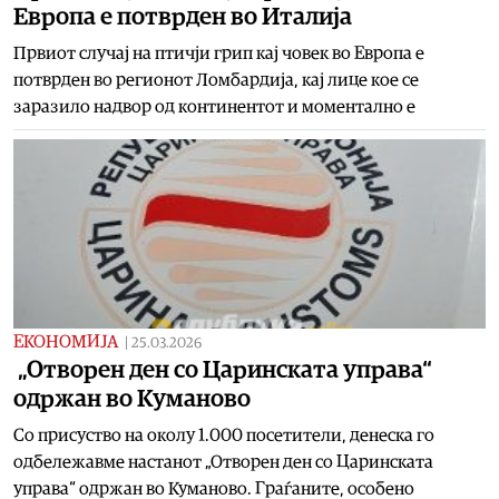
Европа е потврден во Италија
Првиот случај на птичји грип кај човек во Европа е
потврден во регионот Ломбардија, кај лице кое се
заразило надвор од континентот и моментално е
ЕКОНОМИЈА
|
25.03.2026
„Отворен ден со Царинската управа“
одржан во Куманово
Со присуство на околу 1.000 посетители, денеска го
одбележавме настанот „Отворен ден со Царинската
управа“ одржан во Куманово. Граѓаните, особено