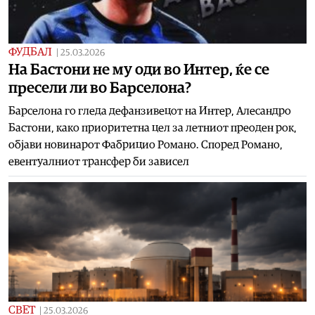
ФУДБАЛ
|
25.03.2026
На Бастони не му оди во Интер, ќе се
пресели ли во Барселона?
Барселона го гледа дефанзивецот на Интер, Алесандро
Бастони, како приоритетна цел за летниот преоден рок,
објави новинарот Фабрицио Романо. Според Романо,
евентуалниот трансфер би зависел
СВЕТ
|
25.03.2026