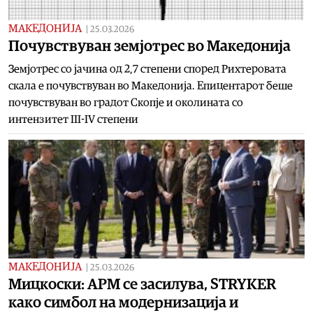
МАКЕДОНИЈА
|
25.03.2026
Почувствуван земјотрес во Македонија
Земјотрес со јачина од 2,7 степени според Рихтеровата
скала е почувствуван во Македонија. Епицентарот беше
почувствуван во градот Скопје и околината со
интензитет III-IV степени
МАКЕДОНИЈА
|
25.03.2026
Мицкоски: АРМ се засилува, STRYKER
како симбол на модернизација и