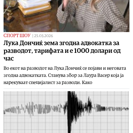
СПОРТ ШОУ
|
25.03.2026
Лука Дончиќ зема згодна адвокатка за
разводот, тарифата и е 1000 долари од
час
Во екот на разводот на Лука Дончиќ се појави и неговата
згодна адвокатката. Станува збор за Лаура Васер која ја
нарекуваат специјалист за разводи. Како