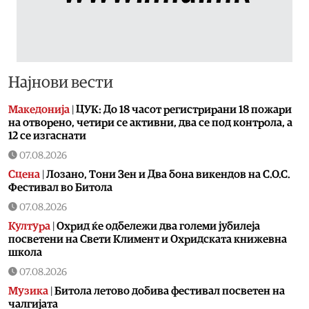
Најнови вести
Македонија
|
ЦУК: До 18 часот регистрирани 18 пожари
на отворено, четири се активни, два се под контрола, а
12 се изгаснати
07.08.2026
Сцена
|
Лозано, Тони Зен и Два бона викендов на С.О.С.
Фестивал во Битола
07.08.2026
Култура
|
Охрид ќе одбележи два големи јубилеја
посветени на Свети Климент и Охридската книжевна
школа
07.08.2026
Музика
|
Битола летово добива фестивал посветен на
чалгијата