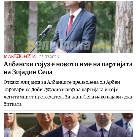
МАКЕДОНИЈА
|
25.03.2026
Албански сојуз е новото име на партијата
на Зијадин Села
Откако Алијанса за Албанците предводена од Арбен
Таравари го доби судскиот спор за партијата и тој е
легитимниот претседател, Зијадин Села иако најави дека
битката