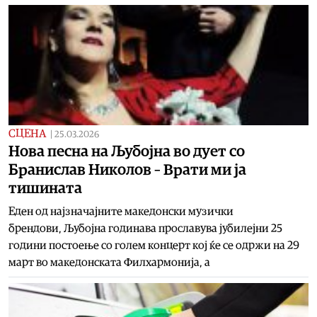
СЦЕНА
|
25.03.2026
Нова песна на Љубојна во дует со
Бранислав Николов – Врати ми ја
тишината
Еден од најзначајните македонски музички
брендови, Љубојна годинава прославува јубилејни 25
години постоење со голем концерт кој ќе се одржи на 29
март во македонската Филхармонија, а