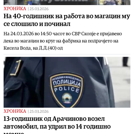
ХРОНИКА
|
25.03.2026
На 40-годишник на работа во магацин му
се слошило и починал
На 24.03.2026 во 14:50 часот во СВР Скопје е пријавено
дека во магацин во круг на фабрика на подрачјето на
Кисела Вода, на Д.Д.(40) од
ХРОНИКА
|
25.03.2026
13-годишник од Арачиново возел
автомобил, па удрил во 14 годишно