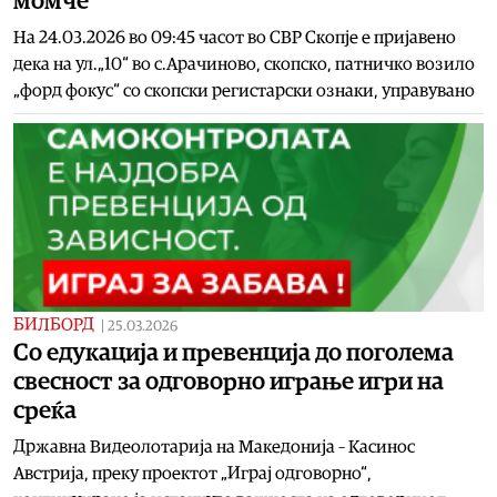
момче
На 24.03.2026 во 09:45 часот во СВР Скопје е пријавено
дека на ул.„10“ во с.Арачиново, скопско, патничко возило
„форд фокус“ со скопски регистарски ознаки, управувано
БИЛБОРД
|
25.03.2026
Со едукација и превенција до поголема
свесност за одговорно играње игри на
среќа
Државна Видеолотарија на Македонија – Касинос
Австрија, преку проектот „Играј одговорно“,