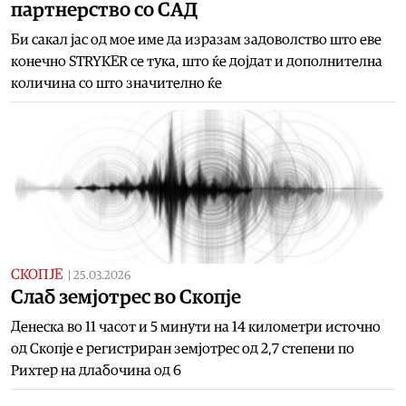
партнерство со САД
Би сакал јас од мое име да изразам задоволство што еве
конечно STRYKER се тука, што ќе дојдат и дополнителна
количина со што значително ќе
СКОПЈЕ
|
25.03.2026
Слаб земјотрес во Скопје
Денеска во 11 часот и 5 минути на 14 километри источно
од Скопје е регистриран земјотрес од 2,7 степени по
Рихтер на длабочина од 6