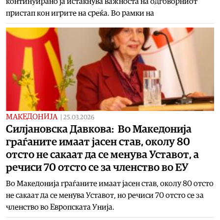
континуирано ја истакнува важноста на одговорниот
пристап кон игрите на среќа. Во рамки на
МАКЕДОНИЈА
|
25.03.2026
Силјановска Давкова: Во Македонија
граѓаните имаат јасен став, околу 80
отсто не сакаат да се менува Уставот, а
речиси 70 отсто се за членство во ЕУ
Во Македонија граѓаните имаат јасен став, околу 80 отсто
не сакаат да се менува Уставот, но речиси 70 отсто се за
членство во Европската Унија.