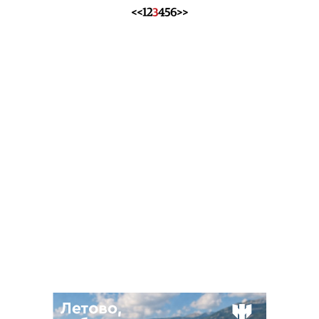
<<
1
2
3
4
5
6
>>