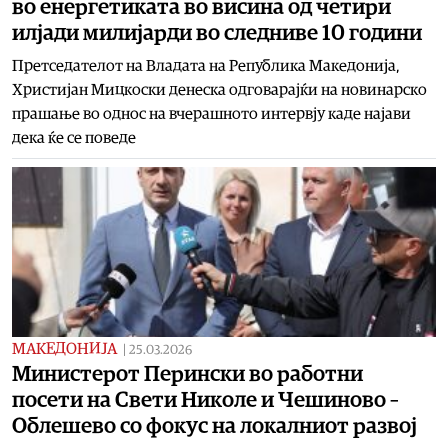
во енергетиката во висина од четири
илјади милијарди во следниве 10 години
Претседателот на Владата на Република Македонија,
Христијан Мицкоски денеска одговарајќи на новинарско
прашање во однос на вчерашното интервју каде најави
дека ќе се поведе
МАКЕДОНИЈА
|
25.03.2026
Министерот Перински во работни
посети на Свети Николе и Чешиново –
Облешево со фокус на локалниот развој