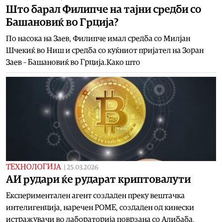
Што барал Филипче на тајни средби со
Башановиќ во Грција?
По насока на Заев, Филипче имал средба со Милјан
Шчекиќ во Ниш и средба со куќниот пријател на Зоран
Заев – Башановиќ во Грција.Како што
ТЕХНОЛОГИЈА
|
25.03.2026
АИ рудари ќе рударат криптовалути
Експериментален агент создаден преку вештачка
интелигенција, наречен РОМЕ, создаден од кинески
истражувачи во лабораторија поврзана со Алибаба,