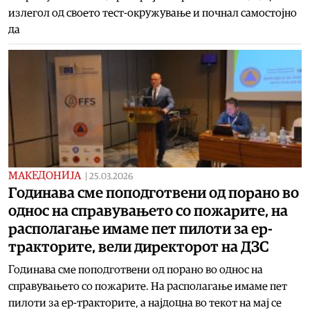
излегол од своето тест-окружување и почнал самостојно
да
МАКЕДОНИЈА
|
25.03.2026
Годинава сме поподготвени од порано во
однос на справувањето со пожарите, на
располагање имаме пет пилоти за ер-
тракторите, вели директорот на ДЗС
Годинава сме поподготвени од порано во однос на
справувањето со пожарите. На располагање имаме пет
пилоти за ер-тракторите, а најдоцна во текот на мај се