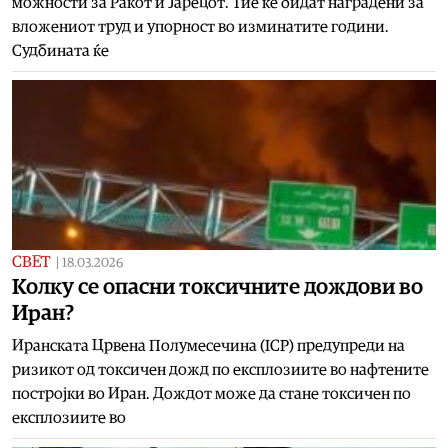
можности за Ракот и Јарецот. Тие ќе бидат наградени за
вложениот труд и упорност во изминатите години.
Судбината ќе
СВЕТ
|
18.03.2026
Колку се опасни токсичните дождови во
Иран?
Иранската Црвена Полумесечина (ICP) предупреди на
ризикот од токсичен дожд по експлозиите во нафтените
постројки во Иран. Дождот може да стане токсичен по
експлозиите во