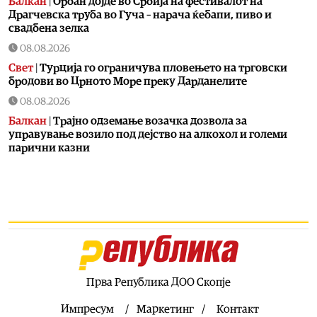
Балкан
|
Орбан дојде во Србија на фестивалот на
Драгчевска труба во Гуча – нарача ќебапи, пиво и
свадбена зелка
08.08.2026
Свет
|
Турција го ограничува пловењето на трговски
бродови во Црното Море преку Дарданелите
08.08.2026
Балкан
|
Трајно одземање возачка дозвола за
управување возило под дејство на алкохол и големи
парични казни
08.08.2026
Свет
|
Повеќе од 178.000 мигранти во последните
неколку месеци ја напуштија Јужна Африка
08.08.2026
Свет
|
Иран: Отворањето на Ормутскиот Теснец зависи
од САД
08.08.2026
Прва Република ДОО Скопје
Останати спортови
|
Катерина Ацевска светска
вицешампионка во џиу-џицу
Импресум
Маркетинг
Контакт