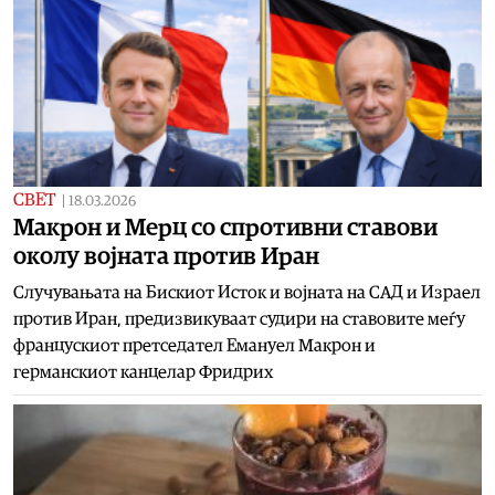
СВЕТ
|
18.03.2026
Макрон и Мерц со спротивни ставови
околу војната против Иран
Случувањата на Бискиот Исток и војната на САД и Израел
против Иран, предизвикуваат судири на ставовите меѓу
францускиот претседател Емануел Макрон и
германскиот канцелар Фридрих