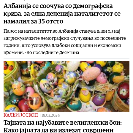
Албанија се соочува со демографска
криза, за една деценија наталитетот се
намалил за 35 отсто
Падот на наталитетот во Албанија станува еден од нај
загрижувачките демографски случувања во последните
години, што условува длабоки социјални и економски
промени. -Во последните десетина
КАЛЕИДОСКОП
|
18.03.2026
Тајната на најубавите велигденски бои:
Како јајцата да ви излезат совршени