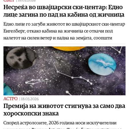
|
18.03.2026
Несреќа во швајцарски ски-центар: Едно
лице загина по пад на кабина од жичница
Едно лице го загуби животот во швајцарскиот ски-центар
Енгелберг, откако кабина на жичница се откачи под
налетот на силен ветер и падна на земјата, соопшти
АСТРО
|
18.03.2026
Премија на животот стигнува за само два
хороскопски знака
Според астролозите, 2026 година носи исклучителни