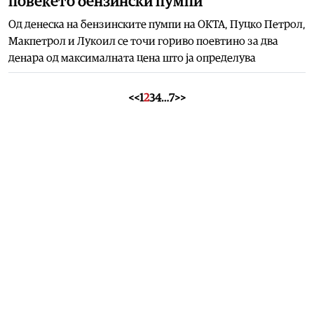
повеќето бензински пумпи
Од денеска на бензинските пумпи на ОКТА, Пуцко Петрол,
Макпетрол и Лукоил се точи гориво поевтино за два
денара од максималната цена што ја определува
<<
1
2
3
4
…
7
>>