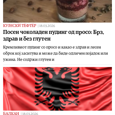
КУЈНСКИ ТЕФТЕР
|
18.03.2026
Посен чоколаден пудинг од просо: Брз,
здрав и без глутен
Кремливиот пудинг со просо и какао е здрав и лесен
оброк кој заситува и може да биде одличен појадок или
ужина. Не содржи глутен и
БАЛКАН
|
18.03.2026