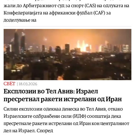
жали до Арбитражниот суд за спорт (CAS) на одлуката на
Конфедерацијата на африкански фудбал (CAF) за
доделување на
СВЕТ
|
18.03.2026
Експлозии во Тел Авив: Израел
пресретнал ракети истрелани од Иран
Силни експлозии одекнаа денеска во Тел Авив, откако
Израелските одбранбени сили (ИДФ) соопштија дека
пресретнале ракети истрелани од Иран кон централниот
дел на Израел. Според