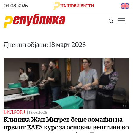
Skip to main content
09.08.2026
НАЈНОВИ ВЕСТИ
Дневни објави: 18 март 2026
БИЛБОРД
|
18.03.2026
Клиника Жан Митрев беше домаќин на
првиот EAES курс за основни вештини во