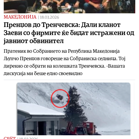
МАКЕДОНИЈА
|
18.03.2026
Пренџов до Тренчевска: Дали кланот
Заеви со фирмите ќе бидат истражени од
јавниот обвинител
Пратеник во Собранието на Република Македонија
Љупчо Пренџов говореше на Собраниска седница. Тој
дирекно се обрати на колешката Тренчевска. -Вашата
дискусија ми беше едно своевидно
СВЕТ