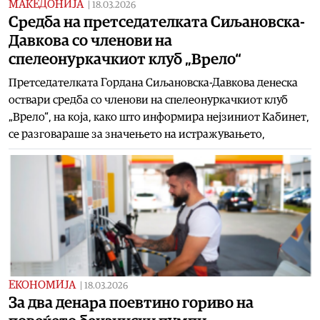
МАКЕДОНИЈА
|
18.03.2026
Средба на претседателката Сиљановска-
Давкова со членови на
спелеонуркачкиот клуб „Врело“
Претседателката Гордана Сиљановска-Давкова денеска
оствари средба со членови на спелеонуркачкиот клуб
„Врело“, на која, како што информира нејзиниот Кабинет,
се разговараше за значењето на истражувањето,
ЕКОНОМИЈА
|
18.03.2026
За два денара поевтино гориво на