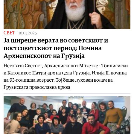
СВЕТ
|
18.03.2026
Ја ширеше верата во советскиот и
постсоветскиот период: Почина
Архиепископот на Грузија
Неговата Светост, Архиепископот Мцхетке - Тбилисиски
и Католикос-Патријарх на цела Грузија, Илија II, почина
на 93-годишна возраст. Тој беше духовен водач на
Грузиската православна црква