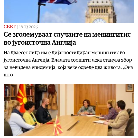
СВЕТ
|
18.03.2026
Се зголемуваат случаите на менингитис
во југоисточна Англија
На дваесет лица им е дијагностициран менингитис во
југоисточна Англија. Владата соопшти дека станува збор
за невидена епидемија, која веќе одзеде два живота. „Она
што