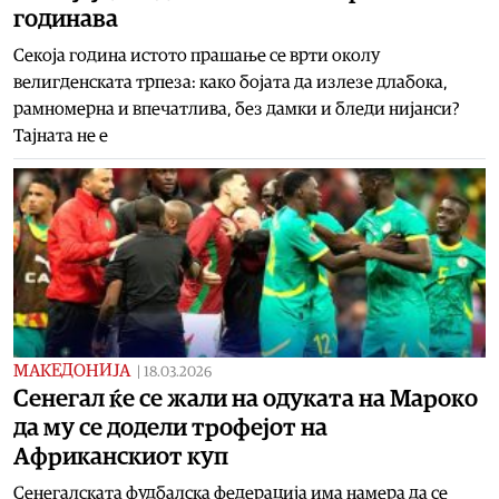
годинава
Секоја година истото прашање се врти околу
велигденската трпеза: како бојата да излезе длабока,
рамномерна и впечатлива, без дамки и бледи нијанси?
Тајната не е
МАКЕДОНИЈА
|
18.03.2026
Сенегал ќе се жали на одуката на Мароко
да му се додели трофејот на
Африканскиот куп
Сенегалската фудбалска федерација има намера да се