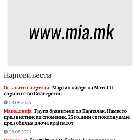
Најнови вести
Останати спортови
|
Мартин најбрз на МотоГП
спринтот во Силверстон
08.08.2026
Македонија
|
Група бранители од Карпалак: Наместо
пред вистински споменик, 25 години се поклонуваме
пред обична плоча крај патот
08.08.2026