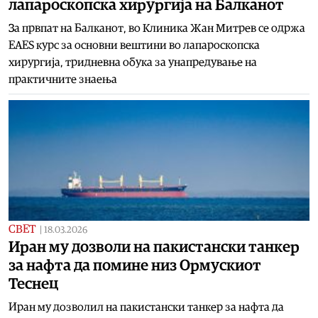
лапароскопска хирургија на Балканот
За првпат на Балканот, во Клиника Жан Митрев се одржа
EAES курс за основни вештини во лапароскопска
хирургија, тридневна обука за унапредување на
практичните знаења
СВЕТ
|
18.03.2026
Иран му дозволи на пакистански танкер
за нафта да помине низ Ормускиот
Теснец
Иран му дозволил на пакистански танкер за нафта да