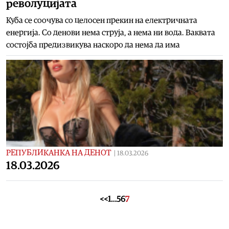
револуцијата
Куба се соочува со целосен прекин на електричната
енергија. Со денови нема струја, а нема ни вода. Ваквата
состојба предизвикува наскоро да нема да има
РЕПУБЛИКАНКА НА ДЕНОТ
|
18.03.2026
18.03.2026
<<
1
…
5
6
7