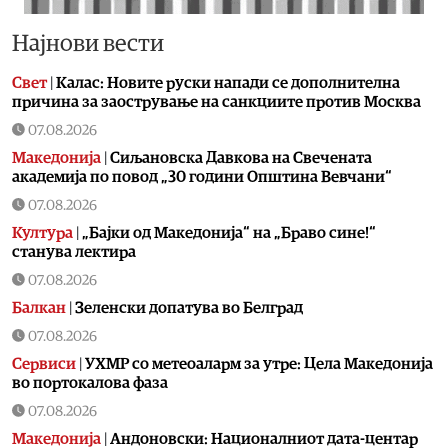
Најнови вести
Свет
|
Калас: Новите руски напади се дополнителна
причина за заострување на санкциите против Москва
07.08.2026
Македонија
|
Сиљановска Давкова на Свечената
академија по повод „30 години Општина Вевчани“
07.08.2026
Култура
|
„Бајки од Македонија“ на „Браво сине!“
станува лектира
07.08.2026
Балкан
|
Зеленски допатува во Белград
07.08.2026
Сервиси
|
УХМР со метеоаларм за утре: Цела Македонија
во портокалова фаза
07.08.2026
Македонија
|
Андоновски: Националниот дата-центар