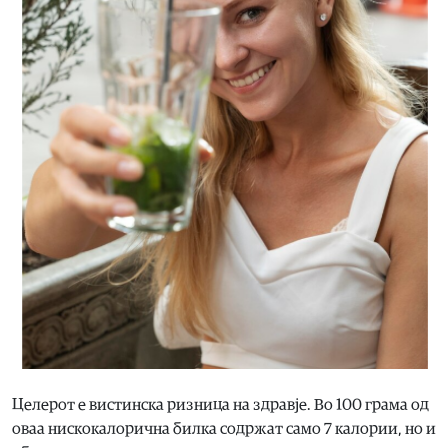
Целерот е вистинска ризница на здравје. Во 100 грама од
оваа нискокалорична билка содржат само 7 калории, но и