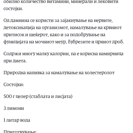
обилно количество витамини, минерали и лековити
состојки.
Од дамнина се користи за зајакнување на нервите,
детоксикација на организмот, намалување на крвниот
притисок и шеќерот, како и за подобрување на
функцијата на мочниот меур, бубрезите и црниот дроб.
Содржи многу малку калории, па е корисна намирница
при диета.
Природна напивка за намалување на холестеролот
Состојки:
500 г целер (стаблата и лисјата)
3 лимони
1 литар вода
Приготвување: