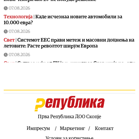
07.08.2026
Технологија
|
Kаде исчезнаа новите автомобили за
10.000 евра?
07.08.2026
Свет
|
Системот ЕЕС прави метеж и масовни доцнења на
летовите: Расте револтот ширум Европа
07.08.2026
Свет
|
Седум земји од ЕУ ја критикуваа Словенија поради
блокадата на именувањето на Тања Фајон за мисија во
cеверна Африка
07.08.2026
Балкан
|
Отворена за сообраќај уште една делница од
патот Елбасан – Ќафасан
07.08.2026
Хроника
|
Момче на мотор загина во стравична
Прва Република ДОО Скопје
сообраќајка во Радишани, се судрил со италијанска
„алфа-ромео“
Импресум
Маркетинг
Контакт
07.08.2026
Услови за користење