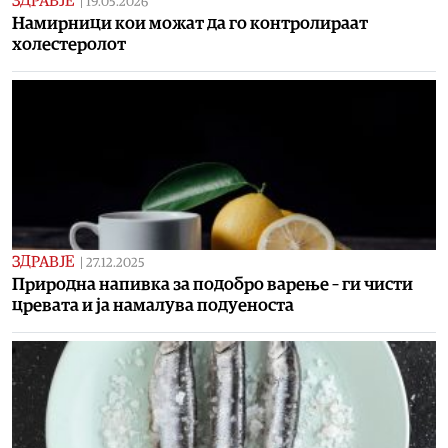
ЗДРАВЈЕ
|
19.05.2026
Намирници кои можат да го контролираат
холестеролот
ЗДРАВЈЕ
|
27.12.2025
Природна напивка за подобро варење – ги чисти
цревата и ја намалува подуеноста