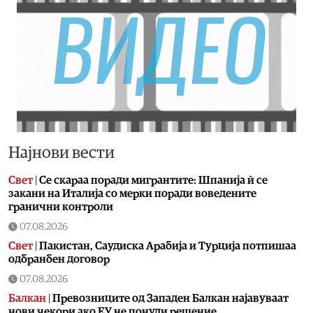
Најнови вести
Свет
|
Се скараа поради мигрантите: Шпанија ѝ се
закани на Италија со мерки поради воведените
гранични контроли
07.08.2026
Свет
|
Пакистан, Саудиска Арабија и Турција потпишаа
одбранбен договор
07.08.2026
Балкан
|
Превозниците од Западен Балкан најавуваат
нови чекори ако ЕУ не понуди решение