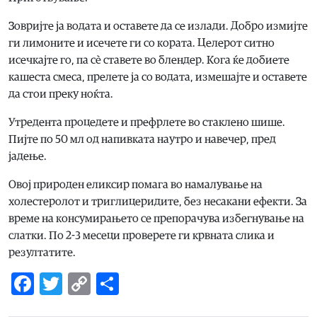
Зовријте ја водата и оставете да се излади. Добро измијте
ги лимоните и исечете ги со кората. Целерот ситно
исечкајте го, па сè ставете во блендер. Кога ќе добиете
кашеста смеса, прелете ја со водата, измешајте и оставете
да стои преку ноќта.
Утредента процедете и префрлете во стаклено шише.
Пијте по 50 мл од напивката наутро и навечер, пред
јадење.
Овој природен еликсир помага во намалување на
холестеролот и триглицеридите, без несакани ефекти. За
време на консумирањето се препорачува избегнување на
слатки. По 2-3 месеци проверете ги крвната слика и
резултатите.
Facebook
Twitter
Copy
Share
Link