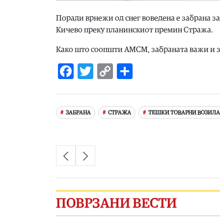
Поради врнежи од снег воведена е забрана за
Кичево преку планинскиот премин Стража.
Како што соопшти АМСМ, забраната важи и за 
Facebook
Twitter
Copy
Share
Link
ЗАБРАНА
СТРАЖА
ТЕШКИ ТОВАРНИ ВОЗИЛА
ПОВРЗАНИ ВЕСТИ