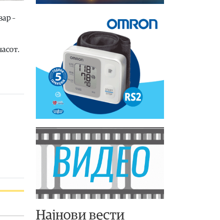
вар –
часот.
Најнови вести