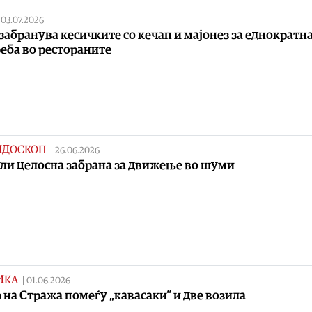
|
03.07.2026
 забранува кесичките со кечап и мајонез за еднократн
еба во рестораните
ИДОСКОП
|
26.06.2026
јули целосна забрана за движење во шуми
ИКА
|
01.06.2026
 на Стража помеѓу „кавасаки“ и две возила