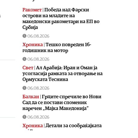
Ракомет
|
Победа над Фарски
а
острови на младите на
македонски ракометари на ЕП во
Србија
06.08.2026
Хроника
|
Тешко повреден 16-
годишник на мотор
06.08.2026
Свет
|
Ал Арабија: Иран и Оман ја
усогласија рамката за отворање на
Ормуската Теснина
06.08.2026
Балкан
|
Грците спречиле во Нови
Сад да се постави споменик
наречен „Мајка Македонија“
06.08.2026
Хроника
|
Детали за сообраќајката
кај Битола, познат идентитетот на
повредените