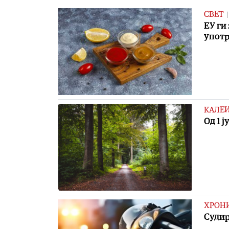
СВЕТ
ЕУ ги
употр
КАЛЕ
Од 1 
ХРОН
Судир