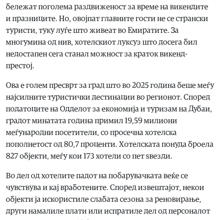
бележат поголема раздвиженост за време на викендите
и празниците. Но, овојпат главните гости не се странски
туристи, туку луѓе што живеат во Емиратите. За
многумина од нив, хотелскиот луксуз што досега бил
недостапен сега станал можност за краток викенд-
престој.
Ова е голем пресврт за град што во 2025 година беше меѓу
најсилните туристички дестинации во регионот. Според
податоците на Одделот за економија и туризам на Дубаи,
градот минатата година примил 19,59 милиони
меѓународни посетители, со просечна хотелска
пополнетост од 80,7 проценти. Хотелската понуда броела
827 објекти, меѓу кои 173 хотели со пет ѕвезди.
Во дел од хотелите падот на побарувачката веќе се
чувствува и кај вработените. Според извештајот, некои
објекти ја искористиле слабата сезона за реновирање,
други намалиле плати или испратиле дел од персоналот