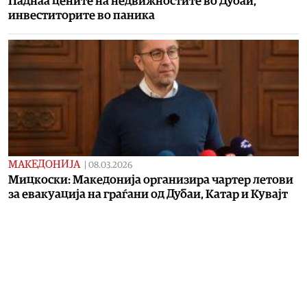
Паднаа цените на недвижностите во Дубаи,
инвеститорите во паника
МАКЕДОНИЈА
|
08.03.2026
Мицкоски: Македонија организира чартер летови
за евакуација на граѓани од Дубаи, Катар и Кувајт