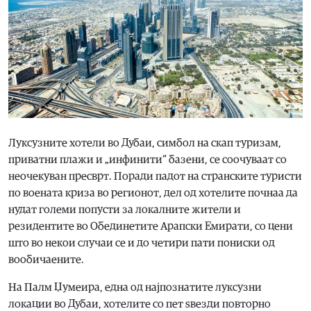
Луксузните хотели во Дубаи, симбол на скап туризам,
приватни плажи и „инфинити“ базени, се соочуваат со
неочекуван пресврт. Поради падот на странските туристи
по воената криза во регионот, дел од хотелите почнаа да
нудат големи попусти за локалните жители и
резидентите во Обединетите Арапски Емирати, со цени
што во некои случаи се и до четири пати пониски од
вообичаените.
На Палм Џумеира, една од најпознатите луксузни
локации во Дубаи, хотелите со пет ѕвезди повторно