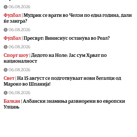
06.08.2026
Фудбал
|
Мудрик се врати во Челзи по една година, дали
ќе заигра?
06.08.2026
Фудбал
|
Пресврт: Винисиус останува во Реал?
06.08.2026
Спорт шоу
|
Дедото на Ноле: Јас сум Хрват по
националност
06.08.2026
Свет
|
На 15 август се подготвуваат нови бегалци од
Мароко во Шпанија!
06.08.2026
Балкан
|
Албански знамиња развиорени во европски
Улцињ
06.08.2026
Балкан
|
Зеленски в сабота во официјална посета на
Србија, ќе се сретне со Вучиќ