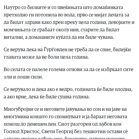
Наутро со билките и со цвеќињата што домаќинката
претходно ги потопила во вода, прво се мијат децата за
да бидат здрави како дрен преку цела година, девојките и
момчињата се грабаат околу нив, старите да бидат
витални, а домашните куќата да им биде чувана.
Се верува дека на Ѓурѓовден не треба да се спие, бидејќи
главата може да ве боли цела година.
Во селата се палеле големи огнови за да се избркаат сите
зли и лоши сили.
Се верувало и дека ако е ведро, годината ќе биде плодна,
а ако врне, дека ќе биде сушна година.
Многубројни се и неговите јавувања во сон и на јаве на
многумина коишто го спомнуваат и ја бараат неговата
помош до денешен ден. Сиот разгорен од љубов кон
Господ Христос, Свети Георгиј без тешкотии остави сѐ