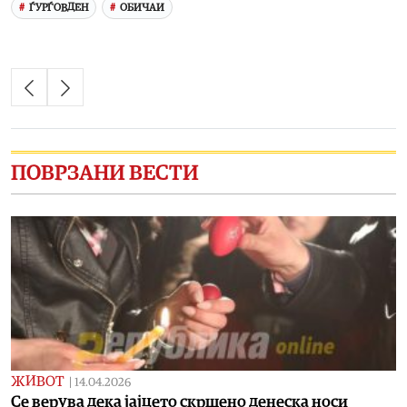
ЃУРЃОВДЕН
ОБИЧАИ
ПОВРЗАНИ ВЕСТИ
ЖИВОТ
|
14.04.2026
Се верува дека јајцето скршено денеска носи