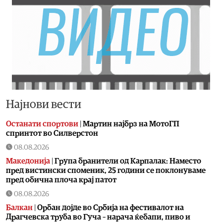
Најнови вести
Останати спортови
|
Мартин најбрз на МотоГП
спринтот во Силверстон
08.08.2026
Македонија
|
Група бранители од Карпалак: Наместо
пред вистински споменик, 25 години се поклонуваме
пред обична плоча крај патот
08.08.2026
Балкан
|
Орбан дојде во Србија на фестивалот на
Драгчевска труба во Гуча – нарача ќебапи, пиво и