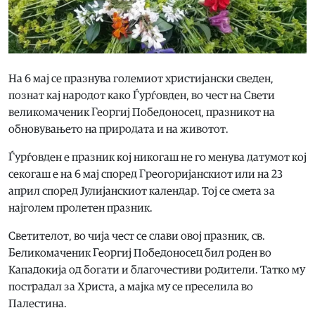
На 6 мај се празнува големиот христијански сведен,
познат кај народот како Ѓурѓовден, во чест на Свети
великомаченик Георгиј Победоносец, празникот на
обновувањето на природата и на животот.
Ѓурѓовден е празник кој никогаш не го менува датумот кој
секогаш е на 6 мај според Греогоријанскиот или на 23
април според Јулијанскиот календар. Тој се смета за
најголем пролетен празник.
Светителот, во чија чест се слави овој празник, св.
Беликомаченик Георгиј Победоносец бил роден во
Кападокија од богати и благочестиви родители. Татко му
пострадал за Христа, а мајка му се преселила во
Палестина.