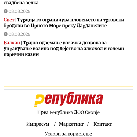
свадбена зелка
08.08.2026
Свет
|
Турција го ограничува пловењето на трговски
бродови во Црното Море преку Дарданелите
08.08.2026
Балкан
|
Трајно одземање возачка дозвола за
управување возило под дејство на алкохол и големи
парични казни
08.08.2026
Свет
|
Повеќе од 178.000 мигранти во последните
неколку месеци ја напуштија Јужна Африка
08.08.2026
Свет
|
Иран: Отворањето на Ормутскиот Теснец зависи
од САД
08.08.2026
Прва Република ДОО Скопје
Останати спортови
|
Катерина Ацевска светска
вицешампионка во џиу-џицу
Импресум
Маркетинг
Контакт
08.08.2026
Услови за користење