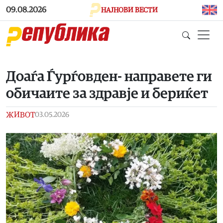
Skip to main content
09.08.2026
НАЈНОВИ ВЕСТИ
Доаѓа Ѓурѓовден- направете ги
обичаите за здравје и бериќет
ЖИВОТ
03.05.2026