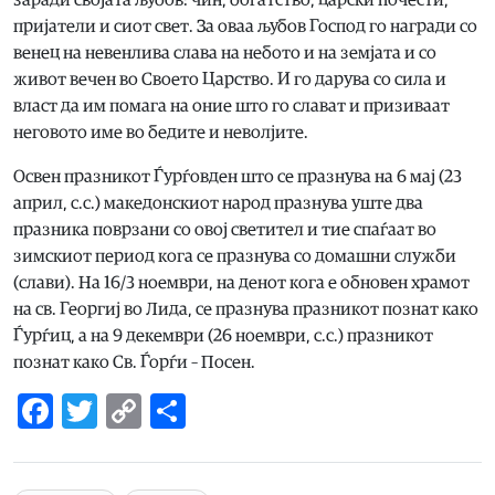
заради својата љубов: чин, богатство, царски почести,
пријатели и сиот свет. За оваа љубов Господ го награди со
венец на невенлива слава на небото и на земјата и со
живот вечен во Своето Царство. И го дарува со сила и
власт да им помага на оние што го слават и призиваат
неговото име во бедите и неволјите.
Освен празникот Ѓурѓовден што се празнува на 6 мај (23
април, с.с.) македонскиот народ празнува уште два
празника поврзани со овој светител и тие спаѓаат во
зимскиот период кога се празнува со домашни служби
(слави). На 16/3 ноември, на денот кога е обновен храмот
на св. Георгиј во Лида, се празнува празникот познат како
Ѓурѓиц, а на 9 декември (26 ноември, с.с.) празникот
познат како Св. Ѓорѓи – Посен.
Facebook
Twitter
Copy
Share
Link