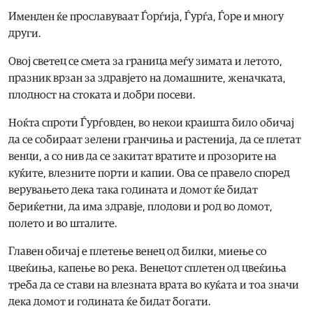
Именден ќе прославуваат Ѓорѓија, Ѓурѓа, Ѓоре и многу
други.
Овој светец се смета за граница меѓу зимата и летото,
празник врзан за здравјето на домашните, женачката,
плодност на стоката и добри посеви.
Ноќта спроти Ѓурѓовден, во некои краишта било обичај
да се собираат зелени гранчиња и растенија, да се плетат
венци, а со нив да се закитат вратите и прозорите на
куќите, влезните порти и капии. Ова се правело според
верувањето дека така годината и домот ќе бидат
бериќетни, да има здравје, плодови и род во домот,
полето и во шталите.
Главен обичај е плетење венец од билки, миење со
цвеќиња, капење во река. Венецот сплетен од цвеќиња
треба да се стави на влезната врата во куќата и тоа значи
дека домот и годината ќе бидат богати.