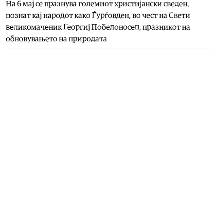
На 6 мај се празнува големиот христијански сведен,
познат кај народот како Ѓурѓовден, во чест на Свети
великомаченик Георгиј Победоносец, празникот на
обновувањето на природата