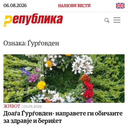
Skip to main content
06.08.2026
НАЈНОВИ ВЕСТИ
Ознака: Ѓурѓовден
ЖИВОТ
|
03.05.2026
Доаѓа Ѓурѓовден- направете ги обичаите
за здравје и бериќет