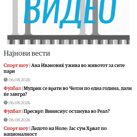
Најнови вести
Спорт шоу
|
Aна Ивановиќ ужива во животот за сите
пари
06.08.2026
Фудбал
|
Мудрик се врати во Челзи по една година, дали
ќе заигра?
06.08.2026
Фудбал
|
Пресврт: Винисиус останува во Реал?
06.08.2026
Спорт шоу
|
Дедото на Ноле: Јас сум Хрват по
националност