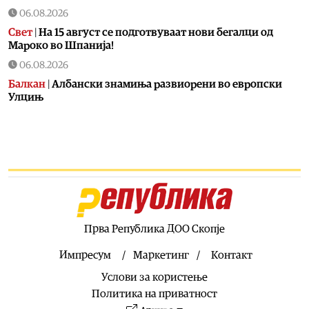
06.08.2026
Свет
|
На 15 август се подготвуваат нови бегалци од
Мароко во Шпанија!
06.08.2026
Балкан
|
Албански знамиња развиорени во европски
Улцињ
06.08.2026
Балкан
|
Зеленски в сабота во официјална посета на
Србија, ќе се сретне со Вучиќ
06.08.2026
Македонија
|
Помалку првачиња, помалку иднина:
Демографската криза веќе стигна до училишните
клупи
Прва Република ДОО Скопје
06.08.2026
Балкан
|
Први случаи на западнонилска треска во
Импресум
Маркетинг
Контакт
Србија: Две постари лица во Белград хоспитализирани
Услови за користење
со невроинвазивна форма
Политика на приватност
06.08.2026