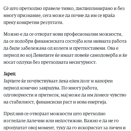
Сè што претходно правеле тивко, дисциплинирано и без
многу признание, сега може да почне да им се враќа
преку конкретни резултати.
Можно е да се отворат нови професионални можности,
да се подобри финансиската состојба или нивната работа
да биде забележана од колеги и претпоставени. Ова е
период во кој Девиците ќе имаат повеќе самодоверба и ќе
носат одлуки без претходната несигурност.
Јарец
Јарците ќе почувствуваат дека еден долг и напорен
период конечно завршува. По многу работа,
одговорности и притисок, мај може да им донесе чувство
на стабилност, финансиски раст и нова енергија.
Пред нив се отвораат можности што претходно
изгледале далечни или недостижни. Важно е да не го
пропуштат овој момент, туку да го искористат за личен и