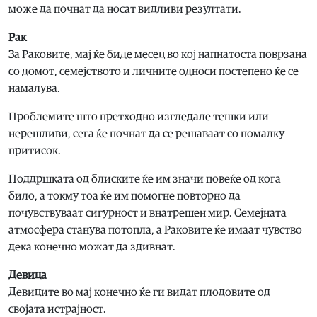
може да почнат да носат видливи резултати.
Рак
За Раковите, мај ќе биде месец во кој напнатоста поврзана
со домот, семејството и личните односи постепено ќе се
намалува.
Проблемите што претходно изгледале тешки или
нерешливи, сега ќе почнат да се решаваат со помалку
притисок.
Поддршката од блиските ќе им значи повеќе од кога
било, а токму тоа ќе им помогне повторно да
почувствуваат сигурност и внатрешен мир. Семејната
атмосфера станува потопла, а Раковите ќе имаат чувство
дека конечно можат да здивнат.
Девица
Девиците во мај конечно ќе ги видат плодовите од
својата истрајност.