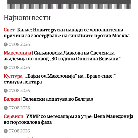
Најнови вести
Свет
|
Калас: Новите руски напади се дополнителна
причина за заострување на санкциите против Москва
07.08.2026
Македонија
|
Сиљановска Давкова на Свечената
академија по повод „30 години Општина Вевчани“
07.08.2026
Култура
|
„Бајки од Македонија“ на „Браво сине!“
станува лектира
07.08.2026
Балкан
|
Зеленски допатува во Белград
07.08.2026
Сервиси
|
УХМР со метеоаларм за утре: Цела Македонија
во портокалова фаза
07.08.2026