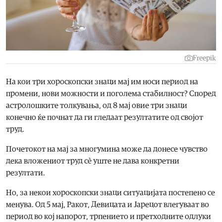
Freepik
На кои три хороскопски знаци мај им носи период на
промени, нови можности и поголема стабилност? Според
астролошките толкувања, од 8 мај овие три знаци
конечно ќе почнат да ги гледаат резултатите од својот
труд.
Почетокот на мај за многумина може да донесе чувство
дека вложениот труд сè уште не дава конкретни
резултати.
Но, за некои хороскопски знаци ситуацијата постепено се
менува. Од 5 мај, Ракот, Девицата и Јарецот влегуваат во
период во кој напорот, трпението и претходните одлуки