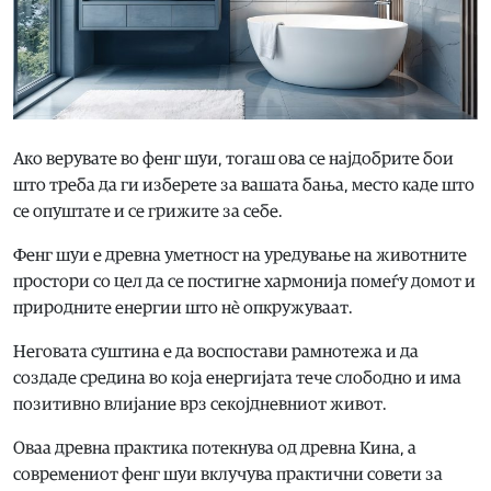
Ако верувате во фенг шуи, тогаш ова се најдобрите бои
што треба да ги изберете за вашата бања, место каде што
се опуштате и се грижите за себе.
Фенг шуи е древна уметност на уредување на животните
простори со цел да се постигне хармонија помеѓу домот и
природните енергии што нè опкружуваат.
Неговата суштина е да воспостави рамнотежа и да
создаде средина во која енергијата тече слободно и има
позитивно влијание врз секојдневниот живот.
Оваа древна практика потекнува од древна Кина, а
современиот фенг шуи вклучува практични совети за