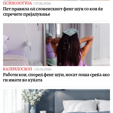
ПСИХОЛОГИЈА
|
07.06.2026
Пет правила од словенскиот фенг шуи со кои ќе
спречите прејадување
КАЛЕИДОСКОП
|
25.03.2026
Работи кои, според фенг шуи, носат лоша среќа ако
ги имате во куќата