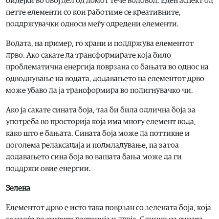
бидејќи во овој дел од домот тече водовод. Еден аспект од
петте елементи со кои работиме се креативните,
поддржувачки односи меѓу одредени елементи.
Водата, на пример, го храни и поддржува елементот
дрво. Ако сакате да трансформирате која било
проблематична енергија поврзана со бањата во однос на
одводнување на водата, додавањето на елементот дрво
може убаво да ја трансформира во подигнувачко чи.
Ако ја сакате сината боја, таа би била одлична боја за
употреба во просторија која има многу елемент вода,
како што е бањата. Сината боја може да поттикне и
поголема релаксација и подмладување, па затоа
додавањето сина боја во вашата бања може да ги
поддржи овие енергии.
Зелена
Елементот дрво е исто така поврзан со зелената боја, која