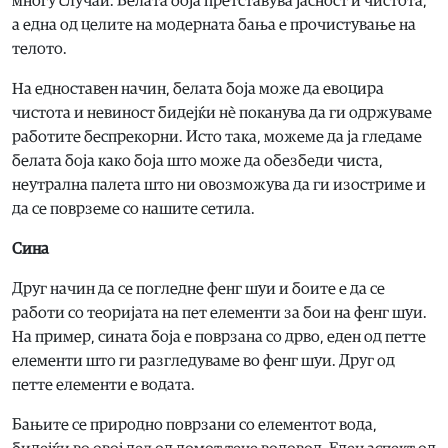
многу случаи. Белата боја претставува јасност и чистота,
а една од целите на модерната бања е прочистување на
телото.
На едноставен начин, белата боја може да евоцира
чистота и невиност бидејќи нè поканува да ги одржуваме
работите беспрекорни. Исто така, можеме да ја гледаме
белата боја како боја што може да обезбеди чиста,
неутрална палета што ни овозможува да ги изостриме и
да се поврземе со нашите сетила.
Сина
Друг начин да се погледне фенг шуи и боите е да се
работи со теоријата на пет елементи за бои на фенг шуи.
На пример, сината боја е поврзана со дрво, еден од петте
елементи што ги разгледуваме во фенг шуи. Друг од
петте елементи е водата.
Бањите се природно поврзани со елементот вода,