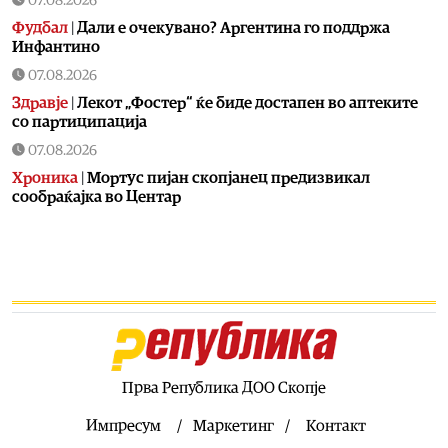
07.08.2026
Фудбал
|
Дали е очекувано? Аргентина го поддржа
Инфантино
07.08.2026
Здравје
|
Лекот „Фостер“ ќе биде достапен во аптеките
со партиципација
07.08.2026
Хроника
|
Мортус пијан скопјанец предизвикал
сообраќајка во Центар
07.08.2026
Хроника
|
Возел со 3,29 промили во крвта, возилото му е
одземено
07.08.2026
Фудбал
|
В недела сите на стадион, играат Вардар-
Шкендија
07.08.2026
Прва Република ДОО Скопје
Фудбал
|
Винисиус остана во Реал
Импресум
Маркетинг
Контакт
07.08.2026