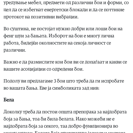
уредување мебел, предмети од различни бои и форми, со
цел да се избегнат енергетски блокади и да се поттикне
протокот на позитивни вибрации.
Во суштина, не постојат нужно добри или лоши бои на
фенг шуи за бањата. Изборот на бои е многу лична
работа, бидејќи околностите на секоја личност се
различни.
Важно е да размислите кои бои ви се допаѓаат и какви се
вашите асоцијации со одредени бои.
Подолу ви предлагаме 3 бои што треба да ги испробате
во вашата бања. Еве ја симболиката зад нив:
Бела
Доколку треба да постои општа препорака за најдобрата
боја за бања, тоа би била белата. Иако можеби не е
најдобрата боја за секого, таа добро функционира во