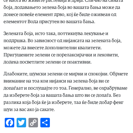
се наоѓа во живите растенија и дрвја. Слично на сината
боја, додавањето зелена боја во вашата бања може да
донесе повеќе елемент дрво, кој ќе биде оживеан од
елементот Вода присутен во вашата бања.
Зелената боја, исто така, поттикнува лекување и
поддршка. Во зависност од нијансата на зелената боја,
можете да внесете дополнителни квалитети.
Пригушените зелени се порелаксирачки и лековити,
додека посветлите зелени се поактивни.
Длабоките, шумски зелени се мирни и спокојни. Обрнете
внимание на тоа кои нијанси на зелена боја ви се
допаѓаат и послушајте го тоа. Генерално, ве охрабруваме
да изберете боја за вашата бања што ви се допаѓа. Без
разлика која боја ќе ја изберете, таа ќе биде добар фенг
шуи за вас ако ја сакате.
Facebook
Twitter
Copy
Share
Link