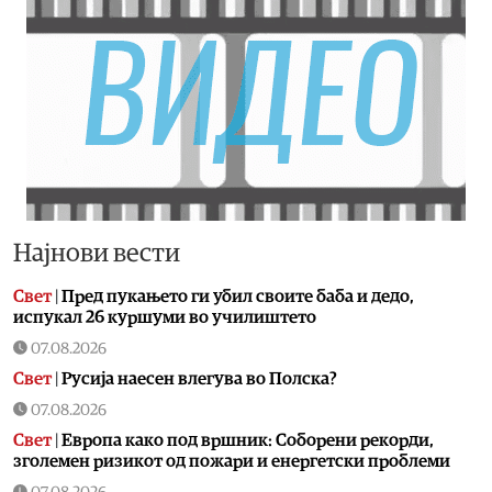
Најнови вести
Свет
|
Пред пукањето ги убил своите баба и дедо,
испукал 26 куршуми во училиштето
07.08.2026
Свет
|
Русија наесен влегува во Полска?
07.08.2026
Свет
|
Европа како под вршник: Соборени рекорди,
зголемен ризикот од пожари и енергетски проблеми