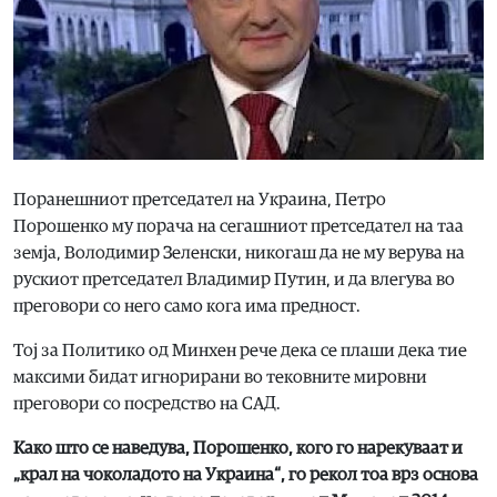
Поранешниот претседател на Украина, Петро
Порошенко му порача на сегашниот претседател на таа
земја, Володимир Зеленски, никогаш да не му верува на
рускиот претседател Владимир Путин, и да влегува во
преговори со него само кога има предност.
Тој за Политико од Минхен рече дека се плаши дека тие
максими бидат игнорирани во тековните мировни
преговори со посредство на САД.
Како што се наведува, Порошенко, кого го нарекуваат и
„крал на чоколадото на Украина“, го рекол тоа врз основа