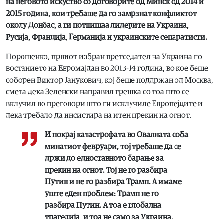
на неговото искуство со договорите од Минск од 2014 и
2015 година, кои требаше да го замрзнат конфликтот
околу Донбас, а ги потпишаа лидерите на Украина,
Русија, Франција, Германија и украинските сепаратисти.
Порошенко, првиот избран претседател на Украина по
востанието на Евромајдан во 2013-14 година, во кое беше
соборен Виктор Јанукович, кој беше поддржан од Москва,
смета дека Зеленски направил грешка со тоа што се
вклучил во преговори што ги исклучиле Европејците и
дека требало да инсистира на итен прекин на огнот.
И покрај катастрофата во Овалната соба
минатиот февруари, тој требаше да се
држи до едноставното барање за
прекин на огнот. Тој не го разбира
Путин и не го разбира Трамп. А имаме
уште еден проблем: Трамп не го
разбира Путин. А тоа е глобална
трагедија, и тоа не само за Украина.