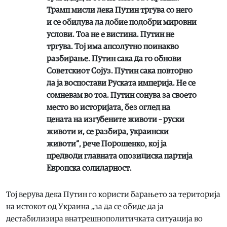
Трамп мисли дека Путин тргува со него
и се обидува да добие подобри мировни
услови. Тоа не е вистина. Путин не
тргува. Тој има апсолутно поинакво
разбирање. Путин сака да го обнови
Советскиот Сојуз. Путин сака повторно
да ја воспостави Руската империја. Не се
сомневам во тоа. Путин сонува за своето
место во историјата, без оглед на
цената на изгубените животи – руски
животи и, се разбира, украински
животи“, рече Порошенко, кој ја
предводи главната опозициска партија
Европска солидарност.
Тој верува дека Путин го користи барањето за територија
на истокот од Украина „за да се обиде да ја
дестабилизира внатрешнополитичката ситуација во