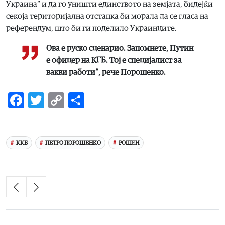
Украина“ и да го уништи единството на земјата, бидејќи
секоја територијална отстапка би морала да се гласа на
референдум, што би ги поделило Украинците.
Ова е руско сценарио. Запомнете, Путин
е офицер на КГБ. Тој е специјалист за
вакви работи“, рече Порошенко.
Facebook
Twitter
Copy
Share
Link
ККБ
ПЕТРО ПОРОШЕНКО
РОШЕН