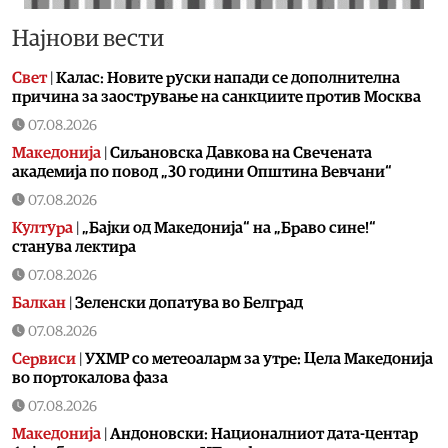
Најнови вести
Свет
|
Калас: Новите руски напади се дополнителна
причина за заострување на санкциите против Москва
07.08.2026
Македонија
|
Сиљановска Давкова на Свечената
академија по повод „30 години Општина Вевчани“
07.08.2026
Култура
|
„Бајки од Македонија“ на „Браво сине!“
станува лектира
07.08.2026
Балкан
|
Зеленски допатува во Белград
07.08.2026
Сервиси
|
УХМР со метеоаларм за утре: Цела Македонија
во портокалова фаза
07.08.2026
Македонија
|
Андоновски: Националниот дата-центар