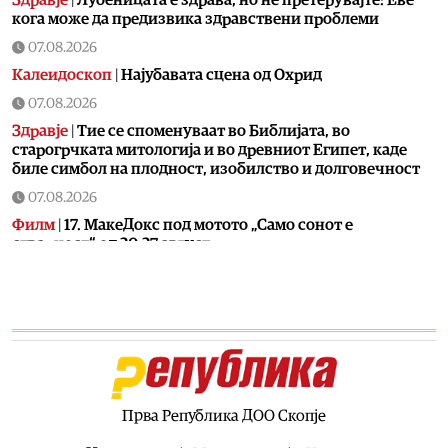
Здравје
|
Лубеницата е здрава, но не претерувајте: Еве
кога може да предизвика здравствени проблеми
07.08.2026
Калеидоскоп
|
Најубавата сцена од Охрид
07.08.2026
Здравје
|
Тие се споменуваат во Библијата, во
старогрчката митологија и во древниот Египет, каде
биле симбол на плодност, изобилство и долговечност
07.08.2026
Филм
|
17. МакеДокс под мотото „Само сонот е
стварност“ од 20-27 август
07.08.2026
Македонија
|
ЦУК: До 18 часот регистрирани 18 пожари
на отворено, четири се активни, два се под контрола, а
12 се изгаснати
07.08.2026
Сцена
|
Лозано, Тони Зен и Два бона викендов на С.О.С.
Фестивал во Битола
Прва Република ДОО Скопје
07.08.2026