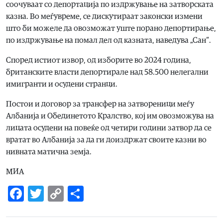
соочуваат со депортација по издржување на затворската
казна. Во меѓувреме, се дискутираат законски измени
што би можеле да овозможат уште порано депортирање,
по издржување на помал дел од казната, наведува „Сан“.
Според истиот извор, од изборите во 2024 година,
британските власти депортирале над 58.500 нелегални
имигранти и осудени странци.
Постои и договор за трансфер на затвореници меѓу
Албанија и Обединетото Кралство, кој им овозможува на
лицата осудени на повеќе од четири години затвор да се
вратат во Албанија за да ги доиздржат своите казни во
нивната матична земја.
МИА
Facebook
Twitter
Copy
Share
Link