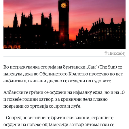
Пиксабеј
Во истражувачка сторија на британски „Сан“ (The Sun) се
наведува дека во Обединетото Кралство просечно по пет
албански државјани дневно се осудени од судовите.
Албанските грѓани се осудени на најмалку една, но и на 10
и повеќе години затвор, за кривични дела главно
поврзани со трговија со дрога и луѓе.
– Според позитивните британски закони, странците
осудени на повеќе од 12 месеци затвор автоматски се