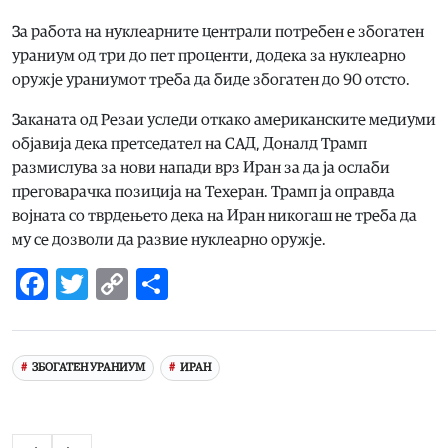
За работа на нуклеарните централи потребен е збогатен
ураниум од три до пет проценти, додека за нуклеарно
оружје ураниумот треба да биде збогатен до 90 отсто.
Заканата од Резаи уследи откако американските медиуми
објавија дека претседател на САД, Доналд Трамп
размислува за нови напади врз Иран за да ја ослаби
преговарачка позиција на Техеран. Трамп ја оправда
војната со тврдењето дека на Иран никогаш не треба да
му се дозволи да развие нуклеарно оружје.
Facebook
Twitter
Copy
Share
Link
ЗБОГАТЕН УРАНИУМ
ИРАН