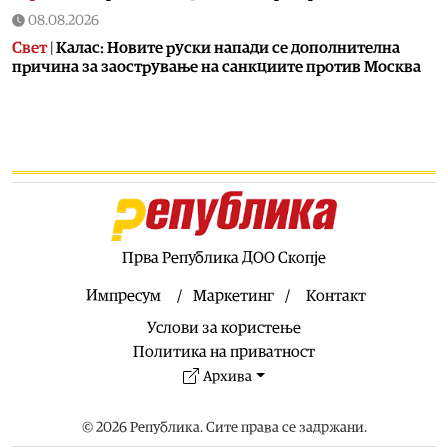
08.08.2026
Свет
|
Калас: Новите руски напади се дополнителна
причина за заострување на санкциите против Москва
07.08.2026
Македонија
|
Сиљановска Давкова на Свечената
академија по повод „30 години Општина Вевчани“
07.08.2026
Култура
|
„Бајки од Македонија“ на „Браво сине!“
станува лектира
07.08.2026
Прва Република ДОО Скопје
Балкан
|
Зеленски допатува во Белград
Импресум
Маркетинг
Контакт
07.08.2026
Услови за користење
Сервиси
|
УХМР со метеоаларм за утре: Цела Македонија
во портокалова фаза
Политика на приватност
07.08.2026
Архива
Македонија
|
Андоновски: Националниот дата-центар
ќе ја обедини државната ИТ инфраструктура – помалку
© 2026 Република. Сите права се задржани.
трошоци и повисока безбедност