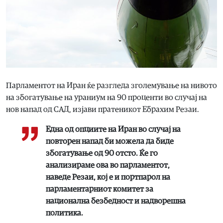
Парламентот на Иран ќе разгледа зголемување на нивото
на збогатување на ураниум на 90 проценти во случај на
нов напад од САД, изјави пратеникот Ебрахим Резаи.
Една од опциите на Иран во случај на
повторен напад би можела да биде
збогатување од 90 отсто. Ќе го
анализираме ова во парламентот,
наведе Резаи, кој е и портпарол на
парламентарниот комитет за
национална безбедност и надворешна
политика.