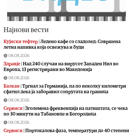
Најнови вести
Кујнски тефтер
|
Ледено кафе со сладолед: Совршена
летна напивка која освежува и буди
08.08.2026
Здравје
|
Над 240 случаи на вирусот Западен Нил во
Европа, 13 регистрирани во Македонија
08.08.2026
Балкан
|
Тргнал за Германија, па по неколку километри
сфатил дека ја заборавил сопругата на граница
08.08.2026
Сервиси
|
Зголемена фреквенција на патиштата, се чека
по 30 минути на Табановце и Богородица
08.08.2026
Сервиси
|
Портокалова фаза, температури до 40 степени