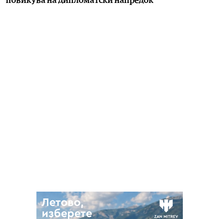
повикува на дипломатски напредок