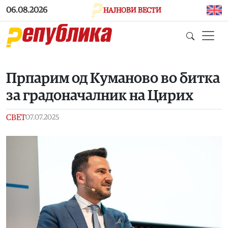
Skip to main content
06.08.2026
НАЈНОВИ ВЕСТИ
Прпарим од Куманово во битка
за градоначалник на Цирих
СВЕТ
07.07.2025