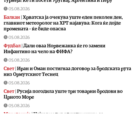
турнеја: Ќе ги посети Уругвај, Аргентина и Перу
05.08.2026
Балкан
|
Хрватска ја очекува уште еден пеколен ден,
главниот метеоролог на ХРТ најавува: Кога ќе дојде
промената – ќе биде опасна
05.08.2026
Фудбал
|
Дали оваа Норвежанка ќе го замени
Инфантино на чело на ФИФА?
05.08.2026
Свет
|
Иран и Оман постигнаа договор за бродската рута
низ Ормутскиот Теснец
05.08.2026
Свет
|
Русија погодила уште три товарни бродови во
Црното Море
05.08.2026
Македонија
|
Најголем дел од пациентите сo
западнонилска треска се од скопскиот регион и Велес
05.08.2026