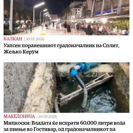
БАЛКАН
|
30.07.2026
Уапсен поранешниот градоначалник на Сплит,
Жељко Керум
МАКЕДОНИЈА
|
20.07.2026
Мицкоски: Владата ќе испрати 60.000 литри вода
за пиење во Гостивар, од градоначалникот па