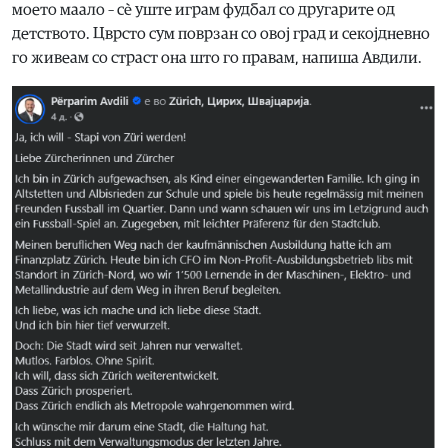
моето маало – сè уште играм фудбал со другарите од
детството. Цврсто сум поврзан со овој град и секојдневно
го живеам со страст она што го правам, напиша Авдили.