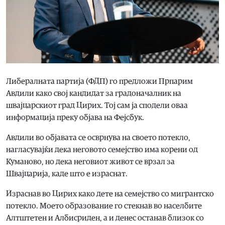
Либералната партија (ФДП) го предложи Прпарим
Авдили како свој кандидат за градоначалник на
швајцарскиот град Цирих. Тој сам ја сподели оваа
информација преку објава на Фејсбук.
Авдили во објавата се осврнува на своето потекло,
нагласувајќи дека неговото семејство има корени од
Куманово, но дека неговиот живот се врзал за
Швајцарија, каде што е израснат.
Израснав во Цирих како дете на семејство со мигрантско
потекло. Моето образование го стекнав во населбите
Алтштетен и Албисриден, а и денес останав близок со