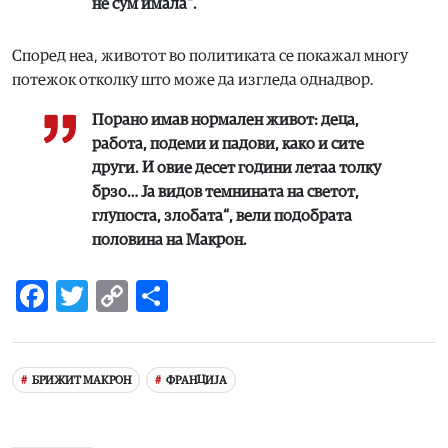
не сум имала“.
Според неа, животот во политиката се покажал многу
потежок отколку што може да изгледа однадвор.
Порано имав нормален живот: деца,
работа, подеми и падови, како и сите
други. И овие десет години летаа толку
брзо… Ја видов темнината на светот,
глупоста, злобата“, вели подобрата
половина на Макрон.
Facebook
Twitter
Copy
Share
Link
БРИЖИТ МАКРОН
ФРАНЦИЈА