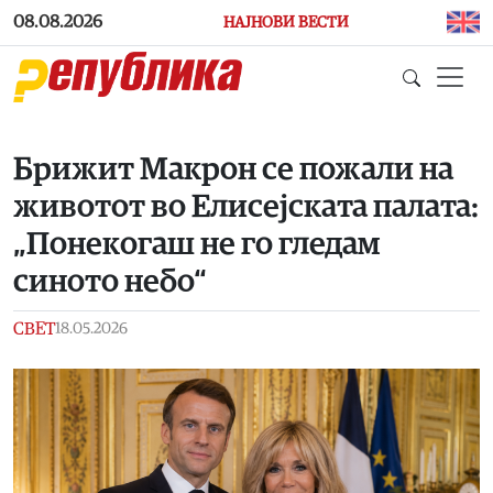
Skip to main content
08.08.2026
НАЈНОВИ ВЕСТИ
Брижит Макрон се пожали на
животот во Елисејската палата:
„Понекогаш не го гледам
синото небо“
СВЕТ
18.05.2026