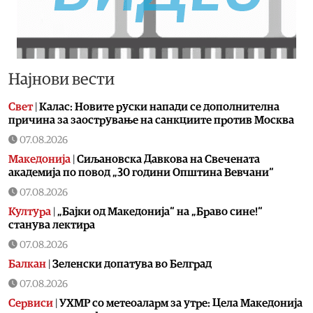
Најнови вести
Свет
|
Калас: Новите руски напади се дополнителна
причина за заострување на санкциите против Москва
07.08.2026
Македонија
|
Сиљановска Давкова на Свечената
академија по повод „30 години Општина Вевчани“
07.08.2026
Култура
|
„Бајки од Македонија“ на „Браво сине!“
станува лектира
07.08.2026
Балкан
|
Зеленски допатува во Белград
07.08.2026
Сервиси
|
УХМР со метеоаларм за утре: Цела Македонија