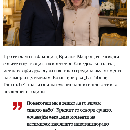
Првата дама на Франција, Брижит Макрон, ги сподели
своите впечатоци за животот во Елисејската палата,
истакнувајќи дека дури и во таква средина има моменти
на замор и песимизам. Во интервју за „La Tribune
Dimanche“, таа ги опиша емоционалните тешкотии во
последните години.
Понекогаш ми е тешко да го видам
синото небо“, Брижит го отвори срцето,
додавајќи дека „има моменти на
песимизам какви што никогаш порано