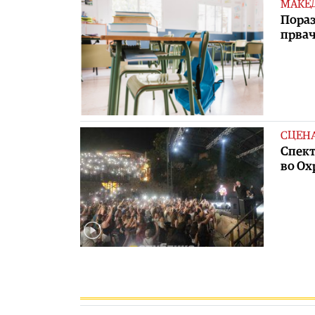
МАКЕ
Пораз
првач
СЦЕН
Спект
во Ох