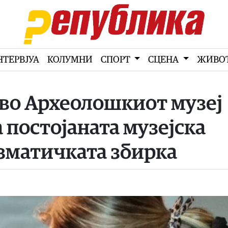
НТЕРВЈУА
КОЛУМНИ
СПОРТ
СЦЕНА
ЖИВО
 во Археолошкиот музеј
 постојаната музејска
зматичката збирка