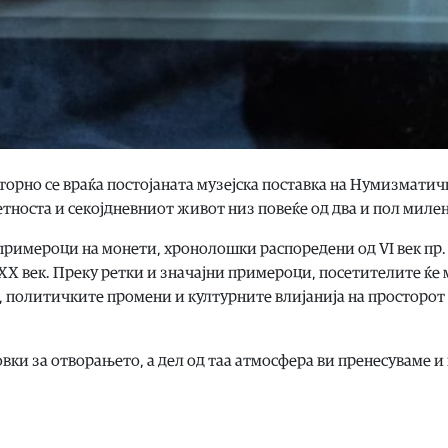
торно се враќа постојаната музејска поставка на Нумизматич
етноста и секојдневниот живот низ повеќе од два и пол миле
примероци на монети, хронолошки распоредени од VI век пр. н
до XX век. Преку ретки и значајни примероци, посетителите ќе
, политичките промени и културните влијанија на просторот
вки за отворањето, а дел од таа атмосфера ви пренесуваме и