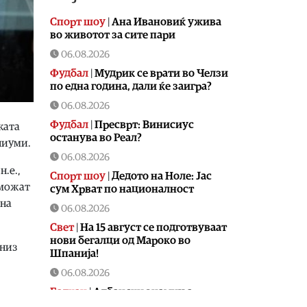
Спорт шоу
|
Aна Ивановиќ ужива
во животот за сите пари
06.08.2026
Фудбал
|
Мудрик се врати во Челзи
по една година, дали ќе заигра?
06.08.2026
Фудбал
|
Пресврт: Винисиус
ката
останува во Реал?
ниуми.
06.08.2026
.е.,
Спорт шоу
|
Дедото на Ноле: Јас
 можат
сум Хрват по националност
 на
06.08.2026
Свет
|
На 15 август се подготвуваат
нови бегалци од Мароко во
 низ
Шпанија!
06.08.2026
Балкан
|
Албански знамиња
развиорени во европски Улцињ