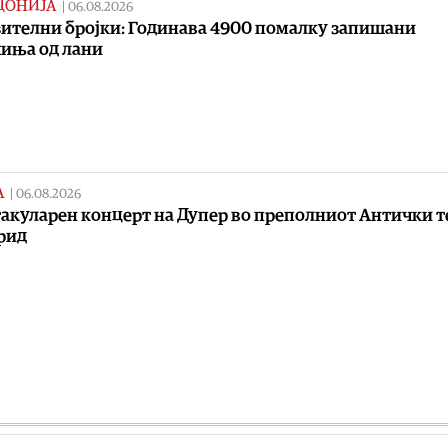
ДОНИЈА
|
06.08.2026
ителни бројки: Годинава 4900 помалку запишани
иња од лани
А
|
06.08.2026
акуларен концерт на Дупер во преполниот Антички т
рид