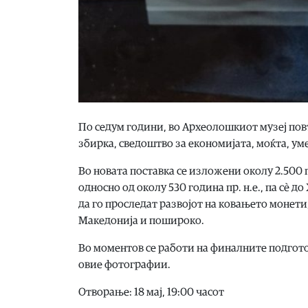
По седум години, во Археолошкиот музеј пов
збирка, сведоштво за економијата, моќта, ум
Во новата поставка се изложени околу 2.500 
односно од околу 530 година пр. н.е., па сѐ 
да го проследат развојот на ковањето монети
Македонија и пошироко.
Во моментов се работи на финалните подгото
овие фотографии.
Отворање: 18 мај, 19:00 часот