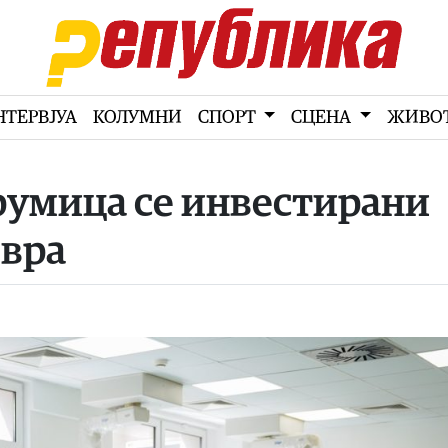
НТЕРВЈУА
КОЛУМНИ
СПОРТ
СЦЕНА
ЖИВО
румица се инвестирани
евра