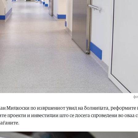
фо
јан Мицкоски по извршениот увид на болницата, реформите 
сите проекти и инвестиции што се досега спроведени во оваа 
раѓаните.