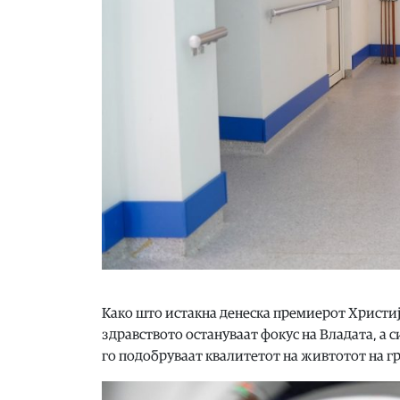
Како што истакна денеска премиерот Христи
здравството остануваат фокус на Владата, а 
го подобруваат квалитетот на живтотот на г