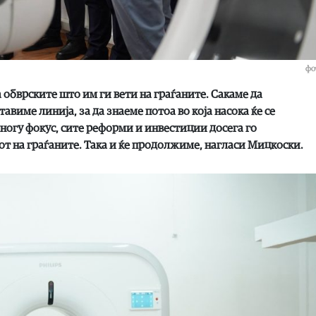
фо
а обврските што им ги вети на граѓаните. Сакаме да
авиме линија, за да знаеме потоа во која насока ќе се
огу фокус, сите реформи и инвестиции досега го
т на граѓаните. Така и ќе продолжиме, нагласи Мицкоски.