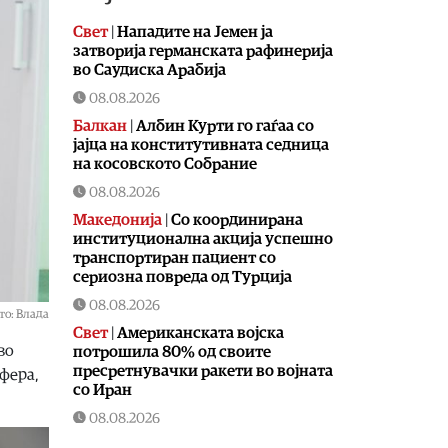
Свет
|
Нападите на Јемен ја
затворија германската рафинерија
во Саудиска Арабија
08.08.2026
Балкан
|
Албин Курти го гаѓаа со
јајца на конститутивната седница
на косовското Собрание
08.08.2026
Македонија
|
Со координирана
институционална акција успешно
транспортиран пациент со
сериозна повреда од Турција
08.08.2026
то: Влада
Свет
|
Американската војска
во
потрошила 80% од своите
пресретнувачки ракети во војната
сфера,
со Иран
08.08.2026
Македонија
|
СДСМ потврди дека