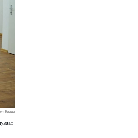
Култура
|
„Ideale“ – концертна
вечер во Битола со двајца
истакнати македонски музички
уметници
08.08.2026
Естрада
|
Жељко Самарџиќ
вечерва во Антички: Вечер на
познати хитови но и стихови кои
враќаат спомени
08.08.2026
Култура
|
БИТ ФЕСТ добива
изложба што не се гледа само со
очи, туку се доживува на посебен
начин: Крнчев и Најдоски
одбележуваат 25 години
заедничко творештво
08.08.2026
то: Влада
Сцена
|
Хуманитарниот фестивал
нуваат
„Расплет“ викендов се враќа со
своето второ издание во Кочани