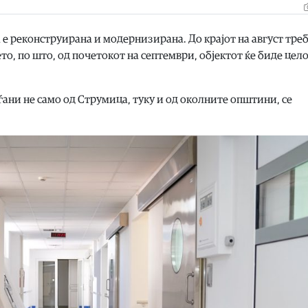
е реконструирана и модернизирана. До крајот на август треб
, по што, од почетокот на септември, објектот ќе биде цел
ѓани не само од Струмица, туку и од околните општини, се