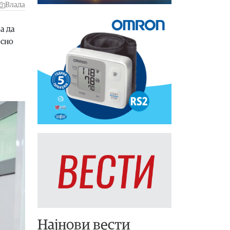
Влада
а да
осно
Најнови вести