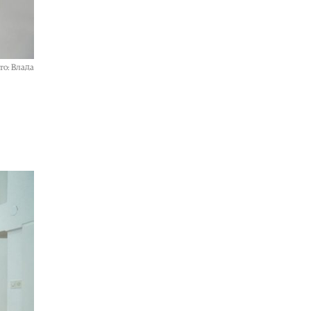
Свет
|
Тројца силувале 14-годишно
девојче во Германија: Нема
обвинение затоа што девојчето не
можело ни да плаче ни да вреска
то: Влада
08.08.2026
Свет
|
Колумбиските картели
испраќаат платеници во Украина
за да учат да се борат со дронови
против владините сили
08.08.2026
Свет
|
„Фајненшл тајмс“:
Иранските такси за бродски
премин низ Ормутскиот Теснец се
правно издржани
08.08.2026
Свет
|
Кризата во Сеута ја разоткри
слабостa на ЕУ, пишува британски
„Њу Стејтсмен“
08.08.2026