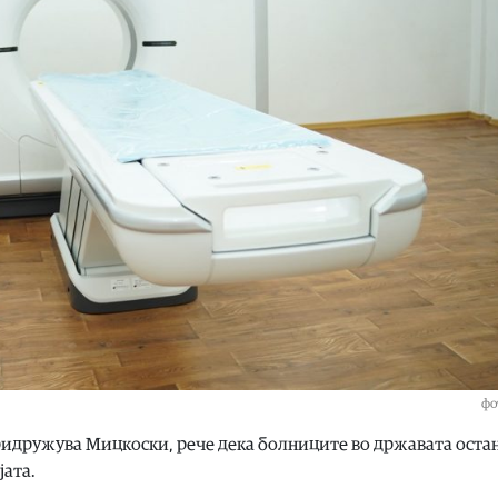
фо
придружува Мицкоски, рече дека болниците во државата оста
јата.