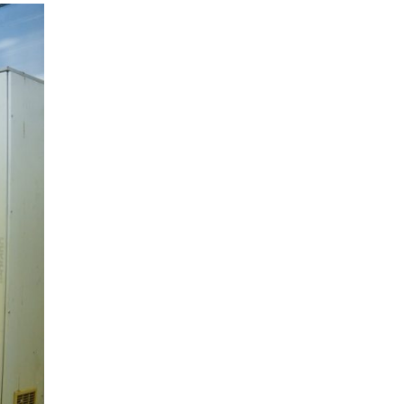
08.08.2026
Музика
|
Во недела од Охрид
почнува музичкиот караван по
повод 35 години од независноста
на Македонија!
08.08.2026
Балкан
|
Дрон од Романија долета
во Бугарија и експлодираше во
близина на Трансбалканскиот
гасовод
08.08.2026
Балкан
|
Зеленски во Белград:
Разговори за европскиот пат на
Украина и Србија, меморандум за
соработка меѓу двете земји
08.08.2026