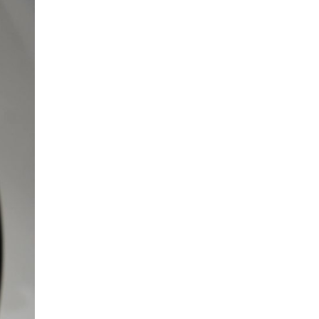
Венко Филипче испратил осудени
насилници
08.08.2026
Свет
|
Повеќето земји од групата
Г7 трошат повеќе за отплата на
долговите отколку за одбрана
08.08.2026
Македонија
|
Песна за Карпалак
08.08.2026
Македонија
|
Во Прилеп
одбележани 25 години од
Карпалак: Нивната жртва е темел
на нашата одговорност
08.08.2026
Македонија
|
Мерџановски: Со
владин авион во Скопје донесен
пациент повреден на одмор во
Турција
08.08.2026