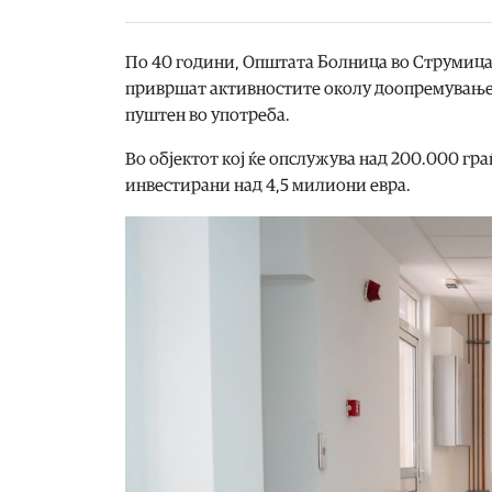
По 40 години, Општата Болница во Струмица 
привршат активностите околу доопремувањето
пуштен во употреба.
Во објектот кој ќе опслужува над 200.000 гра
инвестирани над 4,5 милиони евра.