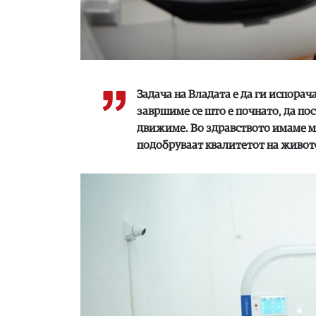
Задача на Владата е да ги испорач
завршиме се што е почнато, да пост
движиме. Во здравството имаме мн
подобруваат квалитетот на живото