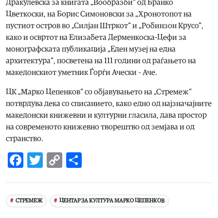
Дракулевска за книгата „Вообразби“ од Бранко
Цветкоски, на Борис Симоновски за „Хронотопот на
пустиот остров во „Силјан Штркот“ и „Робинзон Крусо“,
како и освртот на Елизабета Дерменкоска-Цефи за
монографската публикација „Еден музеј на една
архитектура“, посветена на 111 години од раѓањето на
македонскиот уметник Ѓорѓи Ачески – Аче.
ЦК „Марко Цепенков“ со објавувањето на „Стремеж“
потврдува дека со списанието, како едно од најзначајните
македонски книжевни и културни гласила, дава простор
на современото книжевно творештво од земјава и од
странство.
Facebook
Twitter
Copy
Share
Link
СТРЕМЕЖ
ЦЕНТАР ЗА КУЛТУРА МАРКО ЦЕПЕНКОВ