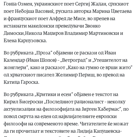
Гонџа Озмен, украинскиот поет Сергиј Жадан, српскиот
поет Небојша Васовиќ, руската авторка Марина Цветаева
и францускиот поет Алфред де Мисе, во препев на
истакнати македонски преведувачи Звонко
Димоски,Никола Маџиров Владимир Мартиновски и
Елена Карпузовска.
Во рубриката „Проза“ објавени се раскази од Иван
Календар (Иван Шопов) – „Ветроград“ и „Утешителот на
жонглери“, како и расказот „Како на гумно се врши жито“
од хрватскиот писател Желимир Периш, во превод на
Катица Гароска.
Во рубриката „Критики и есеи“ објавен е текстот на
Кирил Бисероски „Последниот рационалист – неколку
актуелизации на филозофијата на Јирген Хабермас“, по
повод смртта на еден од највлијателните европски
филозофи на современото време. Читателите ќе можат
да ги прочитаат и текстовите на Лидија Капушевска-