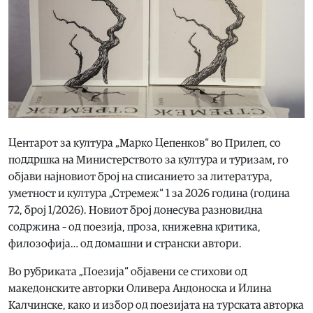
Центарот за култура „Марко Цепенков“ во Прилеп, со
поддршка на Министерството за култура и туризам, го
објави најновиот број на списанието за литература,
уметност и култура „Стремеж“ 1 за 2026 година (година
72, број 1/2026). Новиот број донесува разновидна
содржина – од поезија, проза, книжевна критика,
филозофија… од домашни и странски автори.
Во рубриката „Поезија“ објавени се стихови од
македонските авторки Оливера Андоноска и Илина
Калчинске, како и избор од поезијата на турската авторка