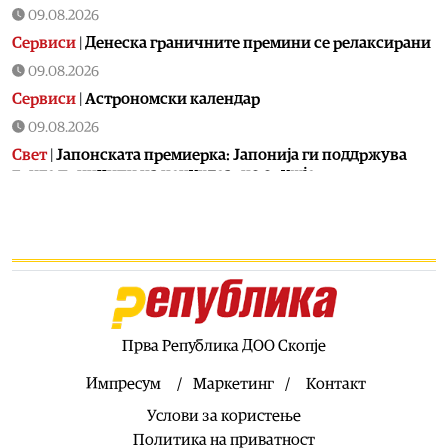
09.08.2026
Сервиси
|
Денеска граничните премини се релаксирани
09.08.2026
Сервиси
|
Астрономски календар
09.08.2026
Свет
|
Јапонската премиерка: Јапонија ги поддржува
трите принципи на ненуклеарно оружје
09.08.2026
Свет
|
Канада прогласи вонредна состојба во Британска
Колумбија поради пожар, евакуирани се 22.000 луѓе
09.08.2026
Свет
|
Реактор во нуклеарна централа во Јапонија се
исклучи откако се активира аларм за проблем со
генераторот
Прва Република ДОО Скопје
09.08.2026
Импресум
Маркетинг
Контакт
Калеидоскоп
|
Календар на МПЦ: Пренос на моштите на
Услови за користење
свети Климент Охридски
Политика на приватност
09.08.2026