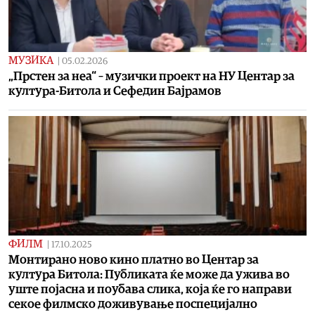
МУЗИКА
|
05.02.2026
„Прстен за неа“ – музички проект на НУ Центар за
култура-Битола и Сефедин Бајрамов
ФИЛМ
|
17.10.2025
Монтирано ново кино платно во Центар за
култура Битола: Публиката ќе може да ужива во
уште појасна и поубава слика, која ќе го направи
секое филмско доживување поспецијално