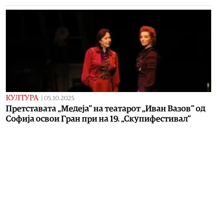
КУЛТУРА
|
05.10.2025
Претставата „Медеја“ на театарот „Иван Вазов“ од
Софија освои Гран при на 19. „Скупифестивал“