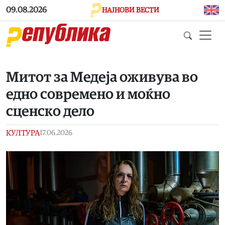
Skip to main content
09.08.2026
НАЈНОВИ ВЕСТИ
Митот за Медеја оживува во
едно современо и моќно
сценско дело
КУЛТУРА
17.06.2026