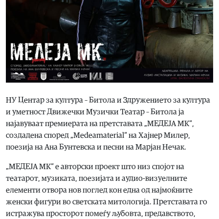
НУ Центар за култура – Битола и Здружението за култура
и уметност Движечки Музички Театар – Битола ја
најавуваат премиерата на претставата „МЕДЕЈА МК“,
создадена според „Medeamaterial“ на Хајнер Милер,
поезија на Ана Бунтевска и песни на Марјан Нечак.
„МЕДЕЈА МК“ е авторски проект што низ спојот на
театарот, музиката, поезијата и аудио-визуелните
елементи отвора нов поглед кон една од најмоќните
женски фигури во светската митологија. Претставата го
истражува просторот помеѓу љубовта, предавството,