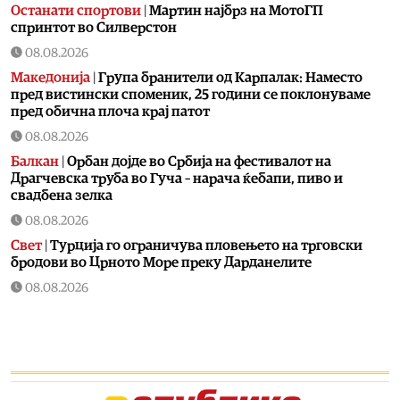
Останати спортови
|
Мартин најбрз на МотоГП
спринтот во Силверстон
08.08.2026
Македонија
|
Група бранители од Карпалак: Наместо
пред вистински споменик, 25 години се поклонуваме
пред обична плоча крај патот
08.08.2026
Балкан
|
Орбан дојде во Србија на фестивалот на
Драгчевска труба во Гуча – нарача ќебапи, пиво и
свадбена зелка
08.08.2026
Свет
|
Турција го ограничува пловењето на трговски
бродови во Црното Море преку Дарданелите
08.08.2026
Балкан
|
Трајно одземање возачка дозвола за
управување возило под дејство на алкохол и големи
парични казни
08.08.2026
Свет
|
Повеќе од 178.000 мигранти во последните