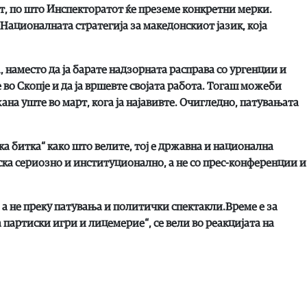
т, по што Инспекторатот ќе преземе конкретни мерки.
Националната стратегија за македонскиот јазик, која
 наместо да ја барате надзорната расправа со ургенции и
 во Скопје и да ја вршевте својата работа. Тогаш можеби
на уште во март, кога ја најавивте. Очигледно, патувањата
а битка“ како што велите, тој е државна и национална
рска сериозно и институционално, а не со прес-конференции и
 а не преку патувања и политички спектакли.Време е за
а партиски игри и лицемерие“, се вели во реакцијата на