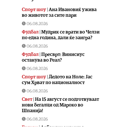
Спорт шоу
|
Aна Ивановиќ ужива
во животот за сите пари
06.08.2026
Фудбал
|
Мудрик се врати во Челзи
по една година, дали ќе заигра?
06.08.2026
Фудбал
|
Пресврт: Винисиус
останува во Реал?
06.08.2026
Спорт шоу
|
Дедото на Ноле: Јас
сум Хрват по националност
06.08.2026
Свет
|
На 15 август се подготвуваат
нови бегалци од Мароко во
Шпанија!
06.08.2026
Балкан
|
Албански знамиња
развиорени во европски Улцињ