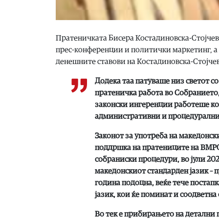
Пратеничката Бисера Костадиновска-Стојчевс
прес-конференции и политички маркетинг, а 
денешните ставови на Костадиновска-Стојче
Додека таа патуваше низ светот со
пратеничка работа во Собранието,
законски ингеренции работеше кон
административни и процедурални 
Законот за употреба на македонски
поддршка на пратениците на ВМРО
собраниски процедури, во јули 20
македонскиот стандарден јазик – п
година подоцна, веќе тече постап
јазик, кои ќе поминат и соодветна
Во тек е прибирањето на детални 