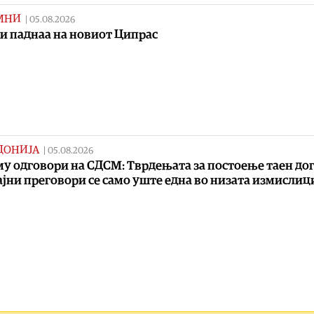
МНИ
|
05.08.2026
и паднаа на новиот Ципрас
ДОНИЈА
|
05.08.2026
у одговори на СДСМ: Тврдењата за постоење таен до
ајни преговори се само уште една во низата измислиц