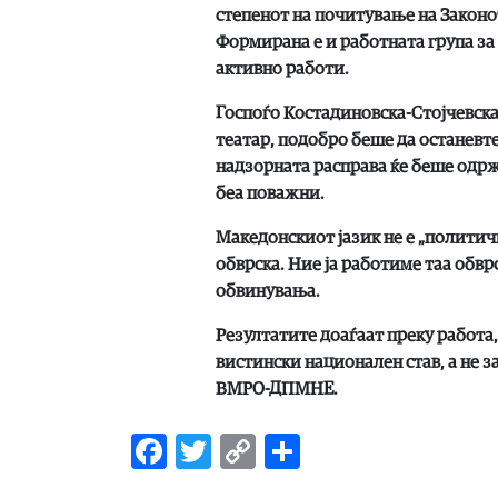
степенот на почитување на Законо
Формирана е и работната група за 
активно работи.
Госпоѓо Костадиновска-Стојчевска,
театар, подобро беше да останевте
надзорната расправа ќе беше одржа
беа поважни.
Македонскиот јазик не е „политичк
обврска. Ние ја работиме таа обв
обвинувања.
Резултатите доаѓаат преку работа,
вистински национален став, а не з
ВМРО-ДПМНЕ.
Facebook
Twitter
Copy
Share
Link