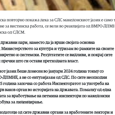
ка повторно покажа дека за СДС македонскиот јазик е само 
не за вистинска работа, се вели во реакцијата од ВМРО-ДПМ
вска од СДСМ.
 државни пари, наместо да ја врши својата основна
 Министерството за култура и туризам во рамките на своите
кретно и системски. Резултатите се видливи, и покрај сите
пречки што ги остави претходната власт.
от јазик беше донесен во јануари 2024 година токму со
-ДПМНЕ, а не со ентузијазам од СДС. По сите неопходни
25 година започна со работа Инспекторатот за употреба на
рв ваков орган во историјата на државата. Помалку од една
ката за вработување на петмина инспектори по македонски
 обука за лиценцирање.
податоци од сите државни органи за вработените лектори и