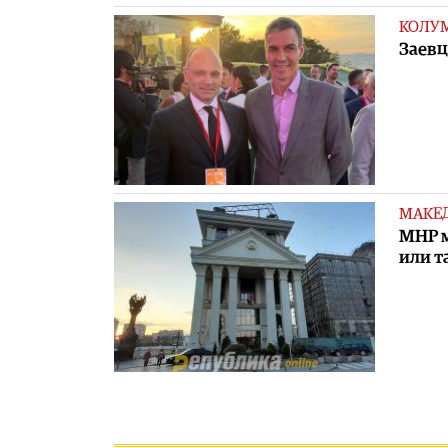
КОЛУ
Заевц
МАКЕ
MНР м
или т