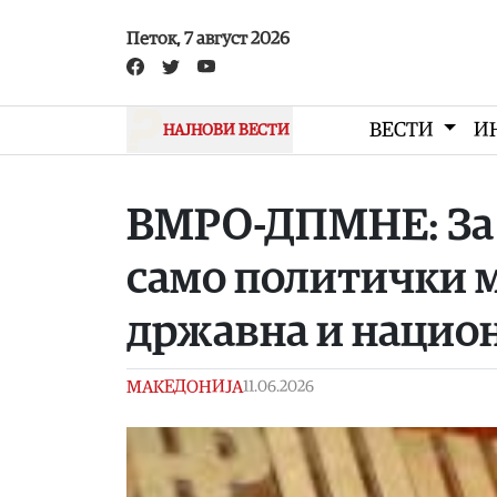
Skip to main content
Петок, 7 август 2026
ВЕСТИ
И
НАЈНОВИ ВЕСТИ
ВМРО-ДПМНЕ: За 
само политички ма
државна и нацио
МАКЕДОНИЈА
11.06.2026