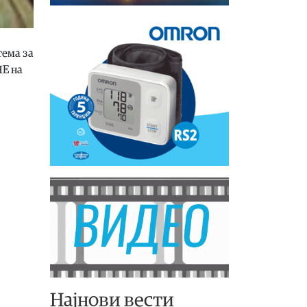
тема за
НЕ на
Најнови вести