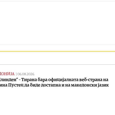
ДОНИЈА
|
06.08.2026
линден“ – Тирана бара официјалната веб-страна на
на Пустец да биде достапна и на македонски јазик