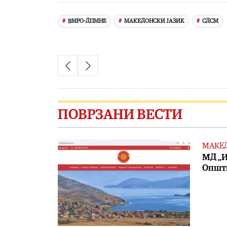
ВМРО-ДПМНЕ
МАКЕДОНСКИ ЈАЗИК
СДСМ
ПОВРЗАНИ ВЕСТИ
МАКЕ
МД „И
Општи