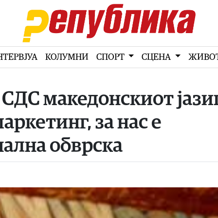
НТЕРВЈУА
КОЛУМНИ
СПОРТ
СЦЕНА
ЖИВО
СДС македонскиот јазик
ркетинг, за нас е
нална обврска