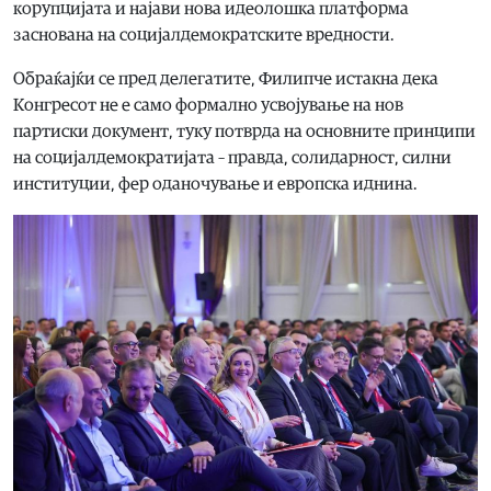
корупцијата и најави нова идеолошка платформа
заснована на социјалдемократските вредности.
Обраќајќи се пред делегатите, Филипче истакна дека
Конгресот не е само формално усвојување на нов
партиски документ, туку потврда на основните принципи
на социјалдемократијата – правда, солидарност, силни
институции, фер оданочување и европска иднина.