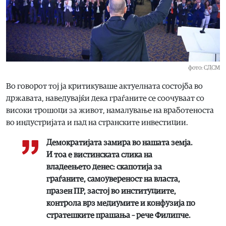
фото: СДСМ
Во говорот тој ја критикуваше актуелната состојба во
државата, наведувајќи дека граѓаните се соочуваат со
високи трошоци за живот, намалување на вработеноста
во индустријата и пад на странските инвестиции.
Демократијата замира во нашата земја.
И тоа е вистинската слика на
владеењето денес: скапотија за
граѓаните, самоувереност на власта,
празен ПР, застој во институциите,
контрола врз медиумите и конфузија по
стратешките прашања – рече Филипче.