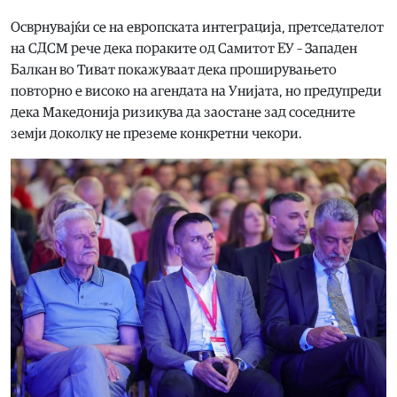
Осврнувајќи се на европската интеграција, претседателот
на СДСМ рече дека пораките од Самитот ЕУ – Западен
Балкан во Тиват покажуваат дека проширувањето
повторно е високо на агендата на Унијата, но предупреди
дека Македонија ризикува да заостане зад соседните
земји доколку не преземе конкретни чекори.