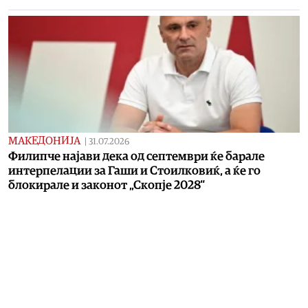
МАКЕДОНИЈА
|
31.07.2026
Филипче најави дека од септември ќе барале
интерпелации за Гаши и Стоилковиќ, а ќе го
блокирале и законот „Скопје 2028“