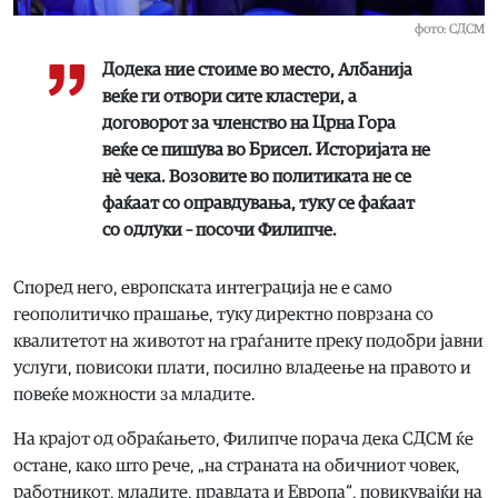
фото: СДСМ
Додека ние стоиме во место, Албанија
веќе ги отвори сите кластери, а
договорот за членство на Црна Гора
веќе се пишува во Брисел. Историјата не
нѐ чека. Возовите во политиката не се
фаќаат со оправдувања, туку се фаќаат
со одлуки – посочи Филипче.
Според него, европската интеграција не е само
геополитичко прашање, туку директно поврзана со
квалитетот на животот на граѓаните преку подобри јавни
услуги, повисоки плати, посилно владеење на правото и
повеќе можности за младите.
На крајот од обраќањето, Филипче порача дека СДСМ ќе
остане, како што рече, „на страната на обичниот човек,
работникот, младите, правдата и Европа“, повикувајќи на