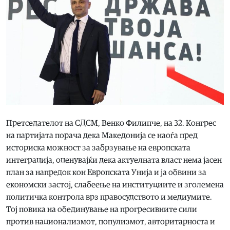
Претседателот на СДСМ, Венко Филипче, на 32. Конгрес
на партијата порача дека Македонија се наоѓа пред
историска можност за забрзување на европската
интеграција, оценувајќи дека актуелната власт нема јасен
план за напредок кон Европската Унија и ја обвини за
економски застој, слабеење на институциите и зголемена
политичка контрола врз правосудството и медиумите.
Тој повика на обединување на прогресивните сили
против национализмот, популизмот, авторитарноста и