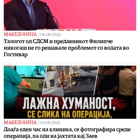
МАКЕДОНИЈА
|
06.08.2026
Талогот од СДСМ и предавникот Филипче
никогаш не го решавале проблемот со водата во
Гостивар
МАКЕДОНИЈА
|
03.08.2026
Доаѓа еден час на клиника, се фотографира среде
операција, па оди на јахтата кај Заев