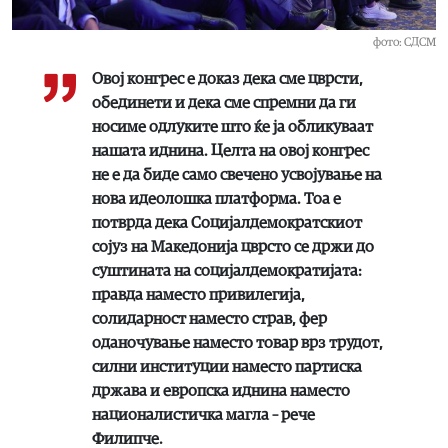
фото: СДСМ
Овој конгрес е доказ дека сме цврсти,
обединети и дека сме спремни да ги
носиме одлуките што ќе ја обликуваат
нашата иднина. Целта на овој конгрес
не е да биде само свечено усвојување на
нова идеолошка платформа. Тоа е
потврда дека Социјалдемократскиот
сојуз на Македонија цврсто се држи до
суштината на социјалдемократијата:
правда наместо привилегија,
солидарност наместо страв, фер
оданочување наместо товар врз трудот,
силни институции наместо партиска
држава и европска иднина наместо
националистичка магла – рече
Филипче.