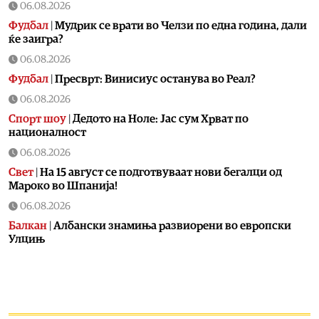
06.08.2026
Фудбал
|
Мудрик се врати во Челзи по една година, дали
ќе заигра?
06.08.2026
Фудбал
|
Пресврт: Винисиус останува во Реал?
06.08.2026
Спорт шоу
|
Дедото на Ноле: Јас сум Хрват по
националност
06.08.2026
Свет
|
На 15 август се подготвуваат нови бегалци од
Мароко во Шпанија!
06.08.2026
Балкан
|
Албански знамиња развиорени во европски
Улцињ
06.08.2026
Балкан
|
Зеленски в сабота во официјална посета на
Србија, ќе се сретне со Вучиќ
06.08.2026