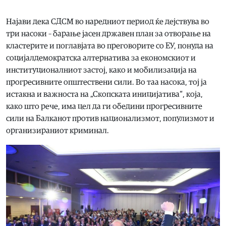
Најави дека СДСМ во наредниот период ќе дејствува во
три насоки – барање јасен државен план за отворање на
кластерите и поглавјата во преговорите со ЕУ, понуда на
социјалдемократска алтернатива за економскиот и
институционалниот застој, како и мобилизација на
прогресивните општествени сили. Во таа насока, тој ја
истакна и важноста на „Скопската иницијатива“, која,
како што рече, има цел да ги обедини прогресивните
сили на Балканот против национализмот, популизмот и
организираниот криминал.