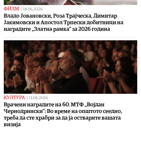
ФИЛМ
|
18.06.2026
Владо Јовановски, Роза Трајческа, Димитар
Јакимовски и Апостол Трпески добитници на
наградите „Златна рамка“ за 2026 година
КУЛТУРА
|
13.06.2026
Врачени наградите на 60. МТФ „Војдан
Чернодрински“: Во време на општото сеедно,
треба да сте храбри за да ја остварите вашата
визија