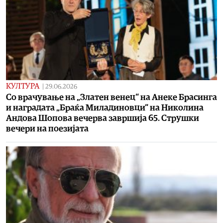
КУЛТУРА
|
29.06.2026
Со врачување на „Златен венец“ на Анеке Брасинга
и наградата „Браќа Миладиновци“ на Николина
Андова Шопова вечерва завршија 65. Струшки
вечери на поезијата