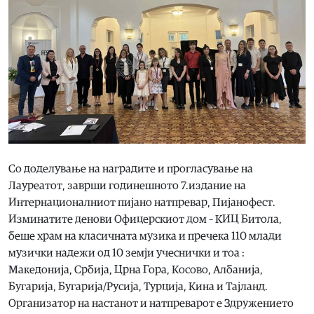
Со доделување на наградите и прогласување на
Лауреатот, заврши годинешното 7.издание на
Интернационалниот пијано натпревар, Пијанофест.
Изминатите денови Офицерскиот дом – КИЦ Битола,
беше храм на класичната музика и пречека 110 млади
музички надежи од 10 земји учеснички и тоа :
Македонија, Србија, Црна Гора, Косово, Албанија,
Бугарија, Бугарија/Русија, Турција, Кина и Тајланд.
Организатор на настанот и натпреварот е Здружението