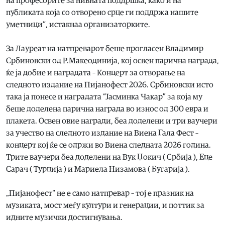
на професорите за нивната поддршка, како и на
публиката која со отворено срце ги поддржа нашите
уметници“, истакнаа организаторките.
За Лауреат на натпреварот беше прогласен Владимир
Србиновски од Р.Макеодинија, кој освен парична награда,
ќе ја добие и наградата – Концерт за отворање на
следното издание на Пијанофест 2026. Србиновски исто
така ја понесе и наградата “Јасминка Чакар” за која му
беше доделена парична награда во износ од 300 евра и
плакета. Освен овие награди, беа доделени и три ваучери
за учество на следното издание на Виена Гала Фест –
концерт кој ќе се одржи во Виена следната 2026 година.
Трите ваучери беа доделени на Вук Џокич ( Србија ), Еце
Сарач ( Турција ) и Мариела Низамова ( Бугарија ).
„Пијанофест“ не е само натпревар – тој е празник на
музиката, мост меѓу култури и генерации, и поттик за
идните музички достигнувања.