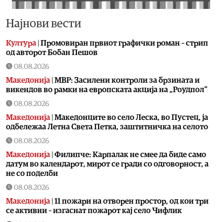
Најнови вести
Култура
|
Промовиран првиот графички роман – стрип
од авторот Бобан Пешов
08.08.2026
Македонија
|
МВР: Засилени контроли за брзината и
викендов во рамки на европската акција на „Роудпол“
08.08.2026
Македонија
|
Македонците во село Леска, во Пустец, ја
одбележаа Летна Света Петка, заштитничка на селото
08.08.2026
Македонија
|
Филипче: Карпалак не смее да биде само
датум во календарот, мирот се гради со одговорност, а
не со поделби
08.08.2026
Македонија
|
11 пожари на отворен простор, од кои три
се активни – изгаснат пожарот кај село Чифлик