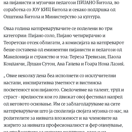
на пијанисти и музички педагози ПИЈАНО Битола, во
соработка со ЈОУ КИЦ Битола и секако поддршка од
Општина Битола и Министерство за култура.
Оваа година натпреварувачите се поделени во три
категории: Пијано соло, Пијано четирирачно и
Теоретски отсек облигати, а комисијата на натпреварот
беше составена од еминентни пијанисти и педагози од
Македонија и странство и тоа: Тереза Тревизан, Паола
Кондакчи, Душан Сутон, Ана Гацева и Гоара Нона Лазиќ.
„ Овие неколку дена беа исполнети со исклучителни
настапи, инспиративна уметност и вистинска
посветеност кон пијаното. Сведочевме на талент, труд и
страст – вредности кои го движат овој фестивал напред
од неговото основање. Им се заблагодаруваме на сите
натпреварувачи што ја споделија својата музика со нас, на
родителите за нивната вложеност и на членовите на
жирито за нивната професионалност и фер оценување,