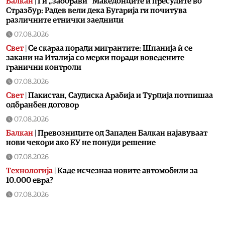
Балкан
|
Ги „заборави“ Македонците и пресудите во
Стразбур: Радев вели дека Бугарија ги почитува
различните етнички заедници
07.08.2026
Свет
|
Се скараа поради мигрантите: Шпанија ѝ се
закани на Италија со мерки поради воведените
гранични контроли
07.08.2026
Свет
|
Пакистан, Саудиска Арабија и Турција потпишаа
одбранбен договор
07.08.2026
Балкан
|
Превозниците од Западен Балкан најавуваат
нови чекори ако ЕУ не понуди решение
07.08.2026
Технологија
|
Kаде исчезнаа новите автомобили за
10.000 евра?
07.08.2026
Свет
|
Системот ЕЕС прави метеж и масовни доцнења на
летовите: Расте револтот ширум Европа