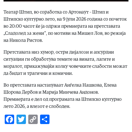
Театар Штип, во соработка со Артонаут – Штип и
Штипско културно лето, на 9 јули 2026 година со почеток
во 20:00 часот ќе ја одржи премиерата на претставата
„Сладолед за жени“, по мотиви на Мишел Лов, во режија
на Никола Ристов.
Претставата низ хумор, остри дијалози и апсурдни
ситуации ги обработува темите на вината, лагите и
моралот, прикажувајќи колку човечките слабости можат
да бидат и трагични и комични.
Во претставата настапуваат Анѓелка Нашкова, Елена
Шорова Дербов и Марија Минчева Андонов.
Премиерата е дел од програмата на Штипско културно
лето 2026, а влезот е слободен.
Facebook
Twitter
Copy
Share
Link