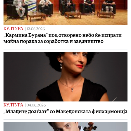
КУЛТУРА
|
12.06.2026
„Кармина Бурана“ под отворено небо ќе испрати
моќна порака за соработка и заедништво
КУЛТУРА
|
04.06.2026
„Младите доаѓаат“ со Македонската филхармонија