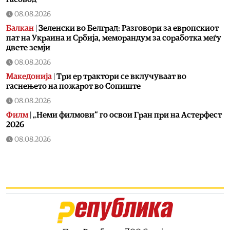
08.08.2026
Балкан
|
Зеленски во Белград: Разговори за европскиот
пат на Украина и Србија, меморандум за соработка меѓу
двете земји
08.08.2026
Македонија
|
Три ер трактори се вклучуваат во
гаснењето на пожарот во Сопиште
08.08.2026
Филм
|
„Неми филмови“ го освои Гран при на Астерфест
2026
08.08.2026
Македонија
|
Мицкоски: Карпалак е наша заедничка
рана, но и наша обврска да паметиме
08.08.2026
Култура
|
Летно освежување со мистерии што ја
заледуваат крвта
08.08.2026