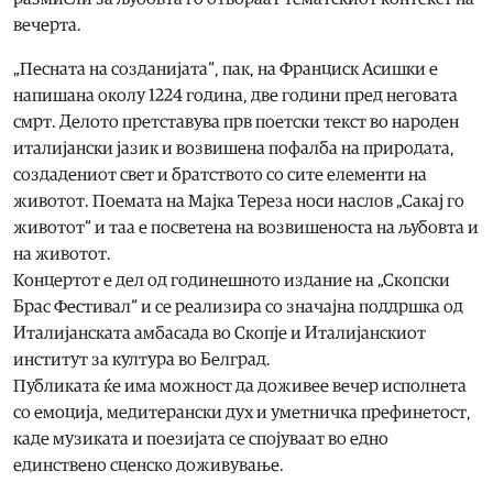
вечерта.
„Песната на созданијата“, пак, на Франциск Асишки е
напишана околу 1224 година, две години пред неговата
смрт. Делото претставува прв поетски текст во народен
италијански јазик и возвишена пофалба на природата,
создадениот свет и братството со сите елементи на
животот. Поемата на Мајка Тереза носи наслов „Сакај го
животот“ и таа е посветена на возвишеноста на љубовта и
на животот.
Концертот е дел од годинешното издание на „Скопски
Брас Фестивал“ и се реализира со значајна поддршка од
Италијанската амбасада во Скопје и Италијанскиот
институт за култура во Белград.
Публиката ќе има можност да доживее вечер исполнета
со емоција, медитерански дух и уметничка префинетост,
каде музиката и поезијата се спојуваат во едно
единствено сценско доживување.