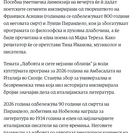
Посебна уметничка димензија на вечерта ќе ѝ дадат
поетските сегменти инспирирани од творештвото на
Франциск Асишки (годинава се одбележуваат 800 години
од неговата смрт) и Луиџи Пирандело, кои ја збогатуваат
програмата со филозофска и духовна длабочина, а ќе
биде прочитана и една поема од Мајка Тереза. Како
рецитатор ќе се претстави Тина Иванова, музиколог и
писателка.
Темата „Љубовта и сите нејзини облици“ ја води
културната програма за 2026 година на Амбасадата на
Италија во Скопје. Станува збор за универзална и
безвременска тема која низ историјата инспирирала
бројни значајни дела од италијанската литература.
2026 година одбележува 90 години од смртта на
Пирандело, добитник на Нобелова награда за
литература во 1934 година и еден од најзначајните
италијански писатели на сите времиња. Неговите
размисли за љубовта го отвораат тематскиот контекст на