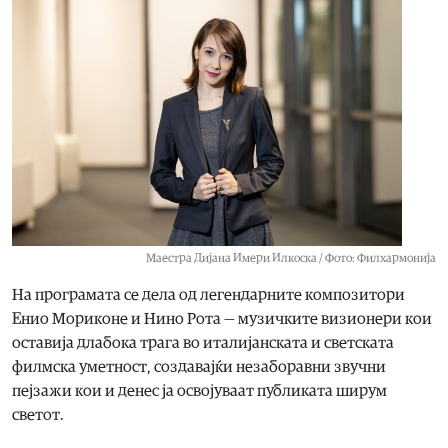
Маестра Дијана Имери Илкоска / Фото: Филхармонија
На програмата се дела од легендарните композитори
Енио Мориконе и Нино Рота — музичките визионери кои
оставија длабока трага во италијанската и светската
филмска уметност, создавајќи незаборавни звучни
пејзажи кои и денес ја освојуваат публиката ширум
светот.