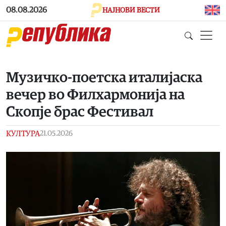
Skip to main content
08.08.2026
НАЈНОВИ ВЕСТИ
Музичко-поетска италијаска
вечер во Филхармонија на
Скопје брас Фестивал
КУЛТУРА
21.05.2026