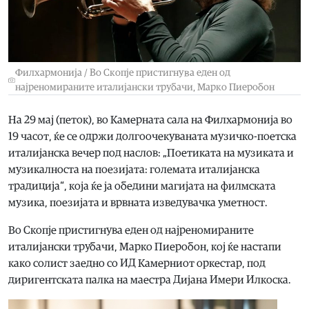
Филхармонија / Во Скопје пристигнува еден од
најреномираните италијански трубачи, Марко Пиеробон
На 29 мај (петок), во Камерната сала на Филхармонија во
19 часот, ќе се одржи долгоочекуваната музичко-поетска
италијанска вечер под наслов: „Поетиката на музиката и
музикалноста на поезијата: големата италијанска
традиција“, која ќе ја обедини магијата на филмската
музика, поезијата и врвната изведувачка уметност.
Во Скопје пристигнува еден од најреномираните
италијански трубачи, Марко Пиеробон, кој ќе настапи
како солист заедно со ИД Камерниот оркестар, под
диригентската палка на маестра Дијана Имери Илкоска.