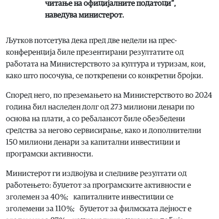
читање на официјалните податоци“,
наведува министерот.
Љутков потсетува дека пред две недели на прес-
конференција биле презентирани резултатите од
работата на Министерството за култура и туризам, кои,
како што посочува, се поткрепени со конкретни бројки.
Според него, по преземањето на Министерството во 2024
година бил наследен долг од 273 милиони денари по
основа на плати, а со ребалансот биле обезбедени
средства за негово сервисирање, како и дополнителни
150 милиони денари за капитални инвестиции и
програмски активности.
Министерот ги издвојува и следниве резултати од
работењето: буџетот за програмските активности е
зголемен за 40 %; капиталните инвестиции се
зголемени за 110 %; буџетот за филмската дејност е