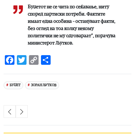
Буџетот не се чита по сеќавање, ниту
според партиски потреби. Фактите
имаат една особина – остануваат факти,
без оглед на тоа колку некому
политички не му одговараат“, порачува
министерот Љутков.
Facebook
Twitter
Copy
Share
Link
БУЏЕТ
ЗОРАН ЉУТКОВ