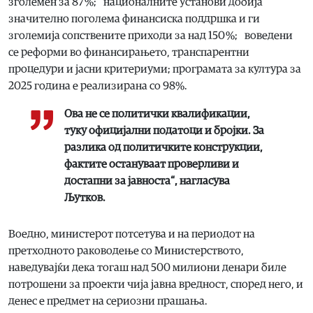
зголемен за 87 %; националните установи добија
значително поголема финансиска поддршка и ги
зголемија сопствените приходи за над 150 %; воведени
се реформи во финансирањето, транспарентни
процедури и јасни критериуми; програмата за култура за
2025 година е реализирана со 98%.
Ова не се политички квалификации,
туку официјални податоци и бројки. За
разлика од политичките конструкции,
фактите остануваат проверливи и
достапни за јавноста“, нагласува
Љутков.
Воедно, министерот потсетува и на периодот на
претходното раководење со Министерството,
наведувајќи дека тогаш над 500 милиони денари биле
потрошени за проекти чија јавна вредност, според него, и
денес е предмет на сериозни прашања.