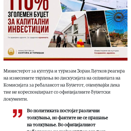
Министерот за култура и туризам Зоран Љутков реагира
на изнесените тврдења во дискусијата на седницата на
Комисијата за ребалансот на Буџетот, оценувајќи дека
тие не кореспондираат со официјалните буџетски
документи.
Во политиката постојат различни
толкувања, но фактите не се прашање
на толкување. Во официјалниот