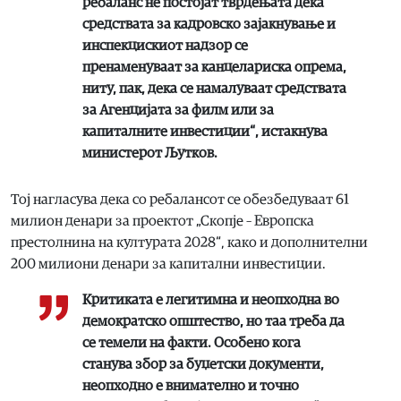
ребаланс не постојат тврдењата дека
средствата за кадровско зајакнување и
инспекцискиот надзор се
пренаменуваат за канцелариска опрема,
ниту, пак, дека се намалуваат средствата
за Агенцијата за филм или за
капиталните инвестиции“, истакнува
министерот Љутков.
Тој нагласува дека со ребалансот се обезбедуваат 61
милион денари за проектот „Скопје – Европска
престолнина на културата 2028“, како и дополнителни
200 милиони денари за капитални инвестиции.
Критиката е легитимна и неопходна во
демократско општество, но таа треба да
се темели на факти. Особено кога
станува збор за буџетски документи,
неопходно е внимателно и точно