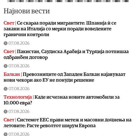
Најнови вести
Свет
|
Се скараа поради мигрантите: Шпанија ѝ се
закани на Италија со мерки поради воведените
гранични контроли
07.08.2026
Свет
|
Пакистан, Саудиска Арабија и Турција потпишаа
одбранбен договор
07.08.2026
Балкан
|
Превозниците од Западен Балкан најавуваат
нови чекори ако ЕУ не понуди решение
07.08.2026
Технологија
|
Kаде исчезнаа новите автомобили за
10.000 евра?
07.08.2026
Свет
|
Системот ЕЕС прави метеж и масовни доцнења на
летовите: Расте револтот ширум Европа
07.08.2026