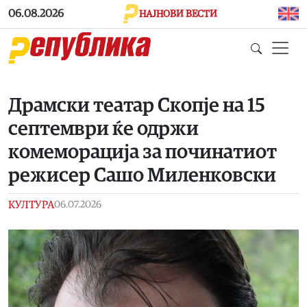
Skip to main content
06.08.2026
НАЈНОВИ ВЕСТИ
Драмски театар Скопје на 15
септември ќе одржи
комеморација за починатиот
режисер Сашо Миленковски
КУЛТУРА
06.07.2026