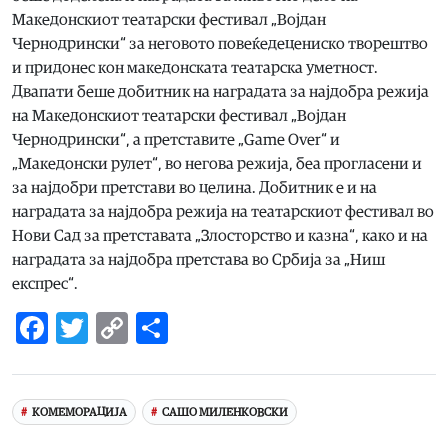
Македонскиот театарски фестивал „Војдан
Чернодрински“ за неговото повеќедецениско творештво
и придонес кон македонската театарска уметност.
Двапати беше добитник на наградата за најдобра режија
на Македонскиот театарски фестивал „Војдан
Чернодрински“, а претставите „Game Over“ и
„Македонски рулет“, во негова режија, беа прогласени и
за најдобри претстави во целина. Добитник е и на
наградата за најдобра режија на театарскиот фестивал во
Нови Сад за претставата „Злосторство и казна“, како и на
наградата за најдобра претстава во Србија за „Ниш
експрес“.
Facebook
Twitter
Copy
Share
Link
КОМЕМОРАЦИЈА
САШО МИЛЕНКОВСКИ