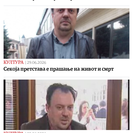
КУЛТУРА
|
29.06.2026
Се­ко­ја прет­ста­ва е пра­ша­ње на жи­вот и смрт