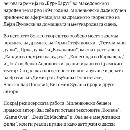
неговата режија на „Буре барут“ во Македонскиот
народен театар во 1994 година, Миленковски даде клучен
придонес во афирмацијата на драмското творештво на
Дејан Дуковски на домашната и меѓународната сцена.
Во неговото богато творештво особено место заземаа
режиите на драмите на Горан Стефановски – „Тетовирани
души“, „Црна дупка“ и „Баханалии“, како и претставите
„Кандид во земјата на чудата“, „Кинегонда во Карлаленд“
и „Јов“ од Венко Андоновски, реализирани во Драмскиот
театар. Со еднаква посветеност ги поставуваше и делата
на Братислав Димитров, Љубиша Георгиевски,
Александар Поповиќ, Витомил Зупан и бројни други
автори.
Покрај режисерската работа, Миленковски беше и
драмски автор. Зад себе ги остави текстовите „Коледе“,
„Game Over“, „Deus Ex Machina“ и „Ова не е американски
филм“, кои ги реализираше и како авторски сценски