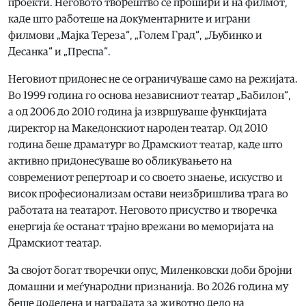
проекти. Неговото творештво се прошири и на филмот,
каде што работеше на документарните и играни
филмови „Мајка Тереза“, „Голем Град“, „Љубинко и
Десанка“ и „Преспа“.
Неговиот придонес не се ограничуваше само на режијата.
Во 1999 година го основа независниот театар „Бабилон“,
а од 2006 до 2010 година ја извршуваше функцијата
директор на Македонскиот народен театар. Од 2010
година беше драматург во Драмскиот театар, каде што
активно придонесуваше во обликувањето на
современиот репертоар и со своето знаење, искуство и
висок професионализам остави неизбришлива трага во
работата на театарот. Неговото присуство и творечка
енергија ќе останат трајно врежани во меморијата на
Драмскиот театар.
За својот богат творечки опус, Миленковски доби бројни
домашни и меѓународни признанија. Во 2026 година му
беше доделена и наградата за животно дело на