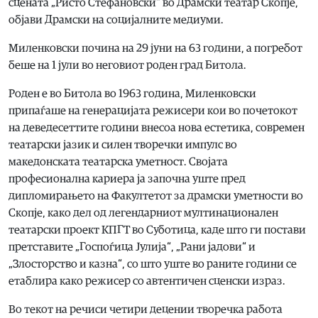
сцената „Ристо Стефановски“ во Драмски театар Скопје,
објави Драмски на социјалните медиуми.
Миленковски почина на 29 јуни на 63 години, а погребот
беше на 1 јули во неговиот роден град Битола.
Роден е во Битола во 1963 година, Миленковски
припаѓаше на генерацијата режисери кои во почетокот
на деведесеттите години внесоа нова естетика, современ
театарски јазик и силен творечки импулс во
македонската театарска уметност. Својата
професионална кариера ја започна уште пред
дипломирањето на Факултетот за драмски уметности во
Скопје, како дел од легендарниот мултинационален
театарски проект КПГТ во Суботица, каде што ги постави
претставите „Госпоѓица Јулија“, „Рани јадови“ и
„Злосторство и казна“, со што уште во раните години се
етаблира како режисер со автентичен сценски израз.
Во текот на речиси четири децении творечка работа