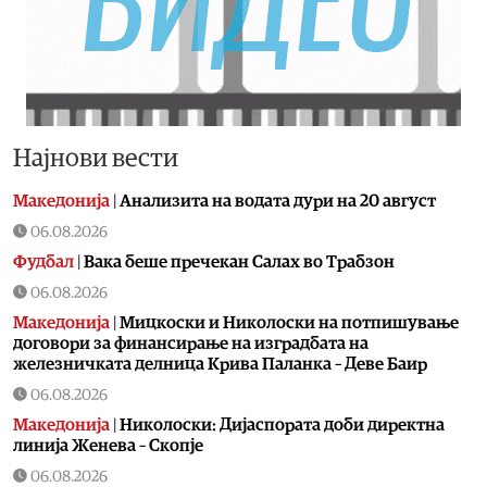
Најнови вести
Македонија
|
Aнализита на водата дури на 20 август
06.08.2026
Фудбал
|
Вака беше пречекан Салах во Трабзон
06.08.2026
Македонија
|
Мицкоски и Николоски на потпишување
договори за финансирање на изградбата на
железничката делница Крива Паланка – Деве Баир
06.08.2026
Македонија
|
Николоски: Дијаспората доби директна
линија Женева – Скопје
06.08.2026