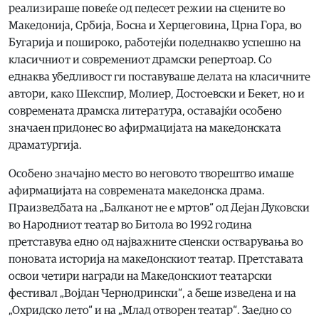
реализираше повеќе од педесет режии на сцените во
Македонија, Србија, Босна и Херцеговина, Црна Гора, во
Бугарија и пошироко, работејќи подеднакво успешно на
класичниот и современиот драмски репертоар. Со
еднаква убедливост ги поставуваше делата на класичните
автори, како Шекспир, Молиер, Достоевски и Бекет, но и
современата драмска литература, оставајќи особено
значаен придонес во афирмацијата на македонската
драматургија.
Особено значајно место во неговото творештво имаше
афирмацијата на современата македонска драма.
Праизведбата на „Балканот не е мртов“ од Дејан Дуковски
во Народниот театар во Битола во 1992 година
претставува едно од најважните сценски остварувања во
поновата историја на македонскиот театар. Претставата
освои четири награди на Македонскиот театарски
фестивал „Војдан Чернодрински“, а беше изведена и на
„Охридско лето“ и на „Млад отворен театар“. Заедно со