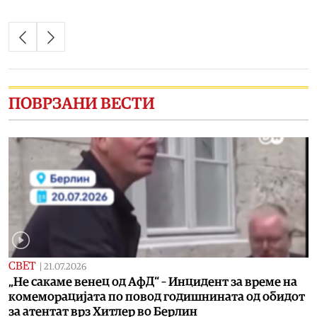
ПОВРЗАНИ ВЕСТИ
СВЕТ
|
21.07.2026
„Не сакаме венец од АфД“ – Инцидент за време на
комеморацијата по повод годишнината од обидот
за атентат врз Хитлер во Берлин