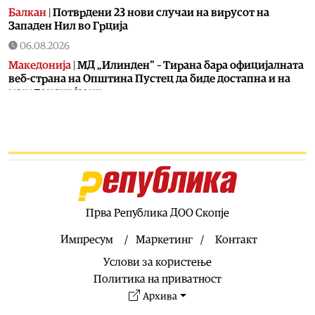
Балкан
|
Потврдени 23 нови случаи на вирусот на
Западен Нил во Грција
06.08.2026
Македонија
|
МД „Илинден“ – Тирана бара официјалната
веб-страна на Општина Пустец да биде достапна и на
македонски јазик
06.08.2026
Свет
|
МИ6 е најмоќна тајна служба, каде е ЦИА
06.08.2026
Македонија
|
МВР со засилени сообраќајни контроли во
рамки на „Роудпол“: Фокус на брзината и безбедноста
на патиштата
Прва Република ДОО Скопје
06.08.2026
Свет
|
Португалија заплени пет тони кокаин на брод
Импресум
Маркетинг
Контакт
06.08.2026
Услови за користење
Балкан
|
Француска групација влегува во проектот за
Политика на приватност
електрично поврзување меѓу Грција и Кипар
Архива
06.08.2026