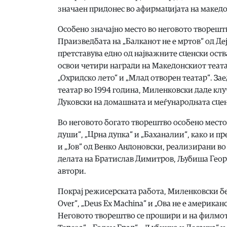
значаен придонес во афирмацијата на македо
Особено значајно место во неговото твореш
Праизведбата на „Балканот не е мртов“ од Де
претставува едно од најважните сценски оств
освои четири награди на Македонскиот теата
„Охридско лето“ и „Млад отворен театар“. За
театар во 1994 година, Миленковски даде кл
Дуковски на домашната и меѓународната сцен
Во неговото богато творештво особено место
души“, „Црна дупка“ и „Баханалии“, како и пр
и „Јов“ од Венко Андоновски, реализирани во
делата на Братислав Димитров, Љубиша Геор
автори.
Покрај режисерската работа, Миленковски беш
Over“, „Deus Ex Machina“ и „Ова не е америка
Неговото творештво се прошири и на филмот