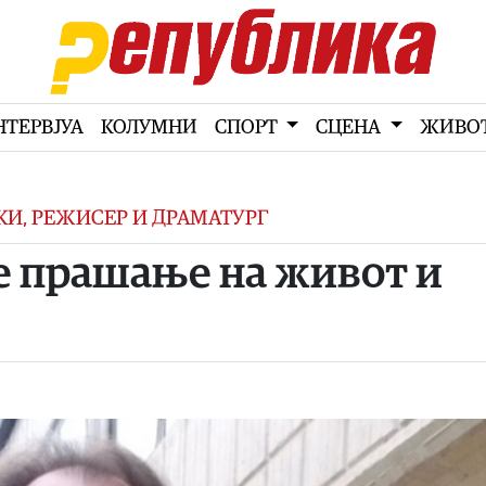
НТЕРВЈУА
КОЛУМНИ
СПОРТ
СЦЕНА
ЖИВО
И, РЕЖИСЕР И ДРАМАТУРГ
а е пра­ша­ње на жи­вот и