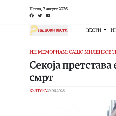
Skip to main content
Петок, 7 август 2026
ВЕСТИ
И
НАЈНОВИ ВЕСТИ
ИН МЕМОРИАМ: САШО МИЛЕНКОВСК
Се­ко­ја прет­ста­в
смрт
КУЛТУРА
29.06.2026