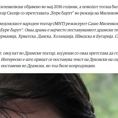
Миленковски објавено во мај 2016 години, а поводот тогаш би
тар Скопје со претставата „Буре барут“ во режија на Миленов
ке­дон­ски­от на­ро­ден те­а­тар (МНТ) ре­жи­се­рот Са­шо Ми­лен­ко
„Бу­ре ба­рут“. Оваа дра­ма е нај­че­сто по­ста­ву­ва­ни­от драм­ски т
Гер­ма­ни­ја, Хр­ват­ска, Дан­ска, Хо­лан­ди­ја, Швед­ска и Бу­га­ри­ја.
т, овој пат во Драм­ски те­а­тар, кој ре­ши со оваа прет­ста­ва да г
е. Ин­те­рес­но е што прв­пат се по­ста­ву­ва текст на Ду­ков­ски на сц
 по­ста­ве­ни во Драм­ски, но тоа би­ле ко­про­дук­ции.