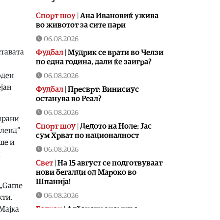
Спорт шоу
|
Aна Ивановиќ ужива
во животот за сите пари
06.08.2026
ставата
Фудбал
|
Мудрик се врати во Челзи
по една година, дали ќе заигра?
оден
06.08.2026
јан
Фудбал
|
Пресврт: Винисиус
останува во Реал?
06.08.2026
ирани
Спорт шоу
|
Дедото на Ноле: Јас
аленд“
сум Хрват по националност
ше и
06.08.2026
и
Свет
|
На 15 август се подготвуваат
нови бегалци од Мароко во
Шпанија!
 „Game
06.08.2026
кти.
Балкан
|
Албански знамиња
Мајка
развиорени во европски Улцињ