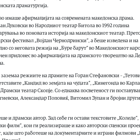
нската драматургија.
тво имаше афирмацијата на современата македонска драма.
јан Дуковски во Народниот театар Битола во 1992 година
арувања во поновата историја на македонскиот театар. Прет
рски фестивал „Војдан Чернодрински“, а беше изведена и на
едно со неговата режија на „Буре барут“ во Македонскиот нар
учен придонес во афирмацијата на драмското творештво на Де
а.
 заземаа режиите на драмите на Горан Стефановски – „Тетов
етставите „Кандид во земјата на чудата“, „Кинегонда во Карл
 Драмски театар Скопје. Со еднаква посветеност ги поставува
гиевски, Александар Поповиќ, Витомил Зупан и бројни друг
е и драмски автор. Зад себе ги остави текстовите „Коледе“,
нски филм“, кои ги реализираше и како авторски сценски прое
, каде што работеше на документарните и играни филмови „