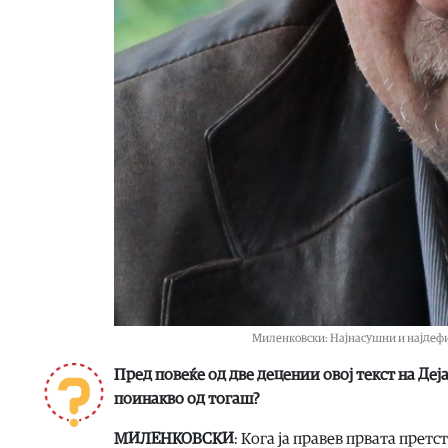
Миленковски: Нај­на­суш­ни и нај­де­фи­ц
Пред по­ве­ќе од две де­це­нии овој текст на Де­ја
по­и­на­кво од то­гаш?
МИЛЕНКОВСКИ
: Ко­га ја пра­вев пр­ва­та прет­