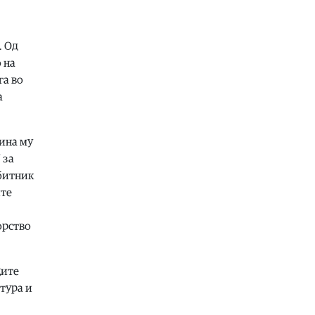
06.08.2026
Балкан
|
Зеленски в сабота во
. Од
официјална посета на Србија, ќе се
 на
сретне со Вучиќ
га во
06.08.2026
а
Македонија
|
Помалку првачиња,
помалку иднина: Демографската
криза веќе стигна до училишните
дина му
клупи
 за
06.08.2026
обитник
Балкан
|
Први случаи на
ите
западнонилска треска во Србија:
Две постари лица во Белград
хоспитализирани со
орство
невроинвазивна форма
06.08.2026
ците
Сервиси
|
Вкупно 18 пожари на
тура и
отворено денеска до 18 часот, два
се активни