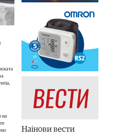
и
нската
за
тица,
о на
те
Најнови вести
ено