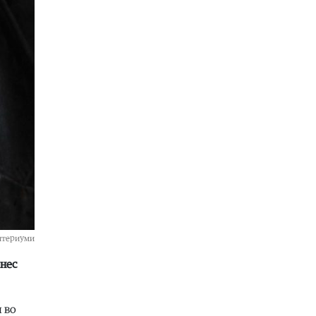
вклучен и медицински експерт од
соседството
06.08.2026
Кујнски тефтер
|
Подзаборавени
јадења од нашите баби (втор дел)
06.08.2026
­те­ри­у­ми
­нес
и во