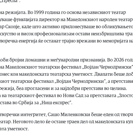
 „Преспа“.
а режијата. Во 1999 година го основа независниот театар
ршуваше функцијата директор на Македонскиот народен театар
ар Скопје, каде што активно придонесуваше во обликувањето
искуство и висок професионализам остави неизбришлива тра
творечка енергија ќе останат трајно врежани во меморијата н
 доби бројни домашни и меѓународни признанија. Во 2026 го
на Македонскиот театарски фестивал „Војдан Чернодрински“
онес кон македонската театарска уметност. Двапати беше д
киот театарски фестивал „Војдан Чернодрински“, а претстав
режија, беа прогласени и за најдобри претстави во целина.
а на театарскиот фестивал во Нови Сад за претставата „Злост
тстава во Србија за „Ниш експрес“.
и творечки интегритет, Сашо Миленковски беше еден од твор
тар. Неговото дело ќе остане траен дел од македонската кул
ата уметност.