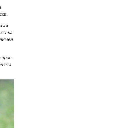
06.08.2026
л
Здравје
|
Леонид Индов: Ми даваа
ски.
само три проценти шанси да
преживеам, денес живеам со
в­ски
полна брзина
екст на
06.08.2026
 Сни­мен
Свет
|
Унгарскиот парламент во
вторник го избира шефот на
државата, а кандидатот на Тиса сè
о прос­
уште не е познат
е­на­та
06.08.2026
Билборд
|
Жештини, невремиња и
пожари: Сè поголем товар за
инфраструктурата
06.08.2026
Здравје
|
Како да спречите
уринарни инфекции за време на
летните одмори?
06.08.2026