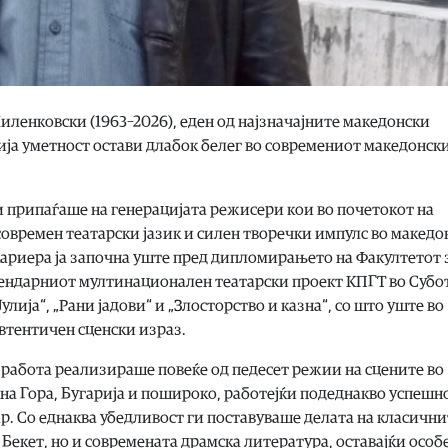
иленковски (1963–2026), еден од најзначајните македонски
ија уметност остави длабок белег во современиот македонск
и припаѓаше на генерацијата режисери кои во почетокот на
современ театарски јазик и силен творечки импулс во македо
кариера ја започна уште пред дипломирањето на Факултетот 
егендарниот мултинационален театарски проект КПГТ во Субо
лија“, „Рани јадови“ и „Злосторство и казна“, со што уште во
втентичен сценски израз.
 работа реализираше повеќе од педесет режии на сцените во
на Гора, Бугарија и пошироко, работејќи подеднакво успешн
. Со еднаква убедливост ги поставуваше делата на класични
Бекет, но и современата драмска литература, оставајќи особ