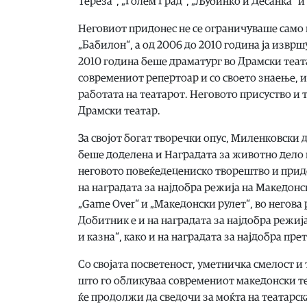
Тереза“, „Голем Град“, „Љубинко и Десанка“ и
Неговиот придонес не се ограничуваше само н
„Бабилон“, а од 2006 до 2010 година ја изв
2010 година беше драматург во Драмски теат
современиот репертоар и со своето знаење, 
работата на театарот. Неговото присуство и 
Драмски театар.
За својот богат творечки опус, Миленковски
беше доделена и Наградата за животно дело 
неговото повеќедецениско творештво и прид
на наградата за најдобра режија на Македонс
„Game Over“ и „Македонски рулет“, во негова 
Добитник е и на наградата за најдобра режиј
и казна“, како и на наградата за најдобра пре
Со својата посветеност, уметничка смелост 
што го обликуваа современиот македонски теа
ќе продолжи да сведочи за моќта на театарск