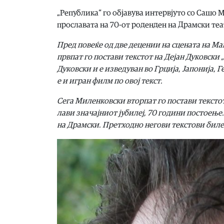
„Република“ го објавува интервјуто со Сашо 
прославата на 70-от роденден на Драмски теа
Пред по­ве­ќе од две де­це­нии на сце­на­та на Ма­
прв­пат го по­ста­ви тек­стот на Де­јан Ду­ков­ски 
Ду­ков­ски и е из­ве­ду­ван во Гр­ци­ја, Ја­по­ни­ја, 
е и игран филм по овој текст.
Се­га Ми­лен­ков­ски втор­пат го по­ста­ви тек­сто
ла­ви зна­чај­ни­от ју­би­леј, 70 го­ди­ни по­сто­е­њ
на Драм­ски. Прет­ход­но не­го­ви тек­сто­ви би­ле