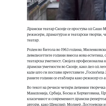
Драмски театар Скопје се простува од Сашо М
режисери, драматурзи и театарски творци, ч
театар.
Роден во Битола во 1963 година, Миленковск
деведесеттите години внесоа нова естетика, 
театарска уметност. Својата професионална 
драмски уметности во Скопје, како дел од л
каде што ги постави претставите „Госпоѓица Ју
раните години се етаблира како режисер со а
Во текот на речиси четири децении творечка
Македонија, Србија, Босна и Херцеговина, Цр
класичниот и современиот драмски репертоар
автори, како Шекспир, Молиер, Достоевски и 