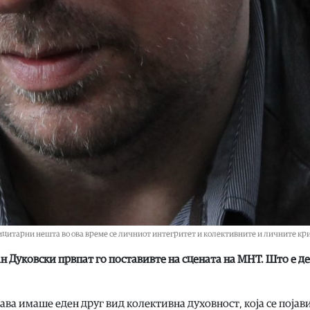
и­тар­ни не­шта во ова вре­ме се лич­ни­от ин­те­гри­тет и ко­ле­ктив­ни­те и лич­ни­те кри
н Ду­ков­ски прв­пат го по­ста­ви­вте на сце­на­та на МНТ. Што е де
ста­ва има­ше еден друг вид ко­ле­ктив­на ду­хов­ност, ко­ја се по­ја­в