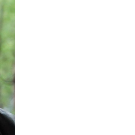
Астро
|
Бившиот се враќа во
животот на овие три знаци и носи
целосен немир
06.08.2026
Ракомет
|
Лазаров: Имињата не ја
даваат целата слика, за да се
направи тим треба да се работи
06.08.2026
Патувања
|
Топ четири најчисти
реки во Македонија: Каде да се
капете, рибарите и уживате ова
лето
06.08.2026
Скопје
|
Водно ќе добие
моторички парк од паднатите
дрвја од невремето во Скопје
06.08.2026
Здравје
|
МЗ: Комисија ќе спроведе
стручен надзор за случајот со
родилката од Струмица, ќе биде