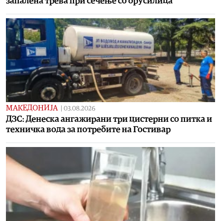
запалена трева при сечење со брусилица
МАКЕДОНИЈА
|
03.08.2026
ДЗС: Денеска ангажирани три цистерни со питка и
техничка вода за потребите на Гостивар