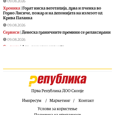
09.08.2026
Хроника
|
Горат ниска вегетација, дрва и пченка во
Горно Лисиче, пожар и на депонијата на излезот од
Крива Паланка
09.08.2026
Сервиси
|
Денеска граничните премини се релаксирани
09.08.2026
Сервиси
|
Астрономски календар
09.08.2026
Свет
|
Јапонската премиерка: Јапонија ги поддржува
трите принципи на ненуклеарно оружје
09.08.2026
Свет
|
Канада прогласи вонредна состојба во Британска
Колумбија поради пожар, евакуирани се 22.000 луѓе
Прва Република ДОО Скопје
09.08.2026
Свет
|
Реактор во нуклеарна централа во Јапонија се
Импресум
Маркетинг
Контакт
исклучи откако се активира аларм за проблем со
Услови за користење
генераторот
Политика на приватност