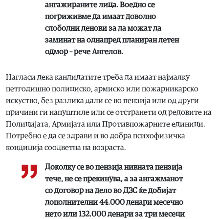
ангажираните лица. Воедно се
погриживме да имаат доволно
слободни денови за да можат да
заминат на однапред планиран летен
одмор – рече Ангелов.
Нагласи дека кандидатите треба да имаат најмалку
петгодишно полициско, армиско или пожарникарско
искуство, без разлика дали се во пензија или од други
причини ги напуштиле или се отстранети од редовите на
Полицијата, Армијата или Противпожарните единици.
Потребно е да се здрави и во добра психофизичка
кондиција соодветна на возраста.
Доколку се во пензија нивната пензија
тече, не се прекинува, а за ангажманот
со договор на дело во ДЗС ќе добијат
дополнителни 44.000 денари месечно
нето или 132.000 денари за три месеци