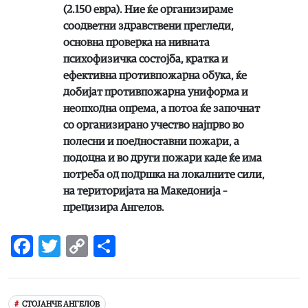
(2.150 евра). Ние ќе организираме
соодветни здравствени прегледи,
основна проверка на нивната
психофизичка состојба, кратка и
ефективна противпожарна обука, ќе
добијат противпожарна униформа и
неопходна опрема, а потоа ќе започнат
со организирано учество најпрво во
полесни и поедноставни пожари, а
подоцна и во други пожари каде ќе има
потреба од подршка на локалните сили,
на територијата на Македонија –
прецизира Ангелов.
Facebook
Twitter
Copy
Share
Link
СТОЈАНЧЕ АНГЕЛОВ