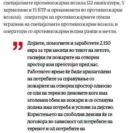
специјалните противпожарни возила (22 пинцгауери, 5
хермелини и 15 БТР-и пренаменети во противпожарни
возила); оператори на противпожарните пумпи
вградени на специјалните противпожарни возила; и
оператори со противпожарни водни ранци и метли.
Дојдете, помогнете и заработете 2.150
евра за три месеци во текот на летото,
гаснејки ги пожарите на отворен
простор кои претстојат пред нас.
Работното време ќе биде прилагодено
на потребите за справување со
пожарите на отворен простор односно
се оди на терен во деновите кога има
зголемен обем на пожари и се останува
додека има потреба и услови за дејство.
Користењето на слободни денови ќе се
договора во зависност од потребите на
теренот и од потребите на