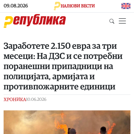
Skip to main content
09.08.2026
НАЈНОВИ ВЕСТИ
Заработете 2.150 евра за три
месеци: На ДЗС и се потребни
поранешни припадници на
полицијата, армијата и
противпожарните единици
ХРОНИКА
10.06.2026