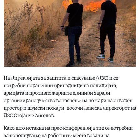
На Дирекцијата за заштита и спасување (ДЗС) и се
потребни поранешни припадници на полицијата,
армијата и противпожарните единици заради
организирано учество во гаснење на пожари на отворен
простор и шумски пожари, посочи денеска директорот на
ДЗС Стојанче Ангелов.
Како што истакна на прес-конференција тие се потребни
за пополнување на работните места возачи на