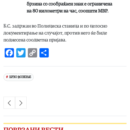
брзина со сообраќаен знак е ограничена
на 80 километри на час, соопшти МВР.
Б.С. задржан во Полициска станица и по целосно
документирање на случајот, против него ќе биде
поднесена соодветна пријава.
Facebook
Twitter
Copy
Share
Link
БРЗО ВОЗЕЊЕ