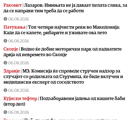
Ракомет
|
Лазаров: Имињата не ја даваат целата слика, за
да се направи тим треба да се работи
06.08.2026
Патувања
|
Топ четири најчисти реки во Македонија:
Каде да се капете, рибарите и уживате ова лето
06.08.2026
Скопје
|
Водно ќе добие моторички парк од паднатите
дрвја од невремето во Скопје
06.08.2026
Здравје
|
МЗ: Комисија ќе спроведе стручен надзор за
случајот со родилката од Струмица, ќе биде вклучен и
медицински експерт од соседството
06.08.2026
Кујнски тефтер
|
Подзаборавени јадења од нашите баби
(втор дел)
06.08.2026
Ракомет
|
Победа над Фарски острови на младите на
македонски ракометари на ЕП во Србија