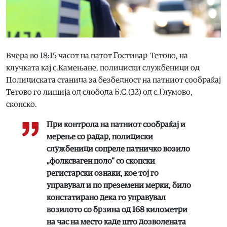
Вчера во 18:15 часот на патот Гостивар–Тетово, на
клучката кај с.Камењане, полициски службеници од
Полициската станица за безбедност на патниот сообраќај
Тетово го лишија од слобода Б.С.(32) од с.Глумово,
скопско.
При контрола на патниот сообраќај и
мерење со радар, полициски
службеници сопреле патничко возило
„фолксваген поло“ со скопски
регистарски ознаки, кое тој го
управувал и по преземени мерки, било
констатирано дека го управувал
возилото со брзина од 168 километри
на час на место каде што дозволената