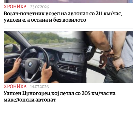
ХРОНИКА
|
23.07.2026
Возач-почетник возел на автопат со 211 км/чaс,
уапсен е, а остана и без возилото
ХРОНИКА
|
14.07.2026
Уапсен Црногорец кој летал со 205 км/час на
македонски автопат