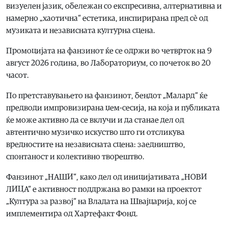
визуелен јазик, обележан со експресивна, алтернативна и
намерно „хаотична“ естетика, инспирирана пред сè од
музиката и независната културна сцена.
Промоцијата на фанзинот ќе се одржи во четврток на 9
август 2026 година, во Лабораториум, со почеток во 20
часот.
По претставувањето на фанзинот, бендот „Малард“ ќе
предводи импровизирана џем-сесија, на која и публиката
ќе може активно да се вклучи и да станае дел од
автентично музичко искуство што ги отсликува
вредностите на независната сцена: заедништво,
спонтаност и колективно творештво.
Фанзинот „НАШИ“, како дел од иницијативата „НОВИ
ЛИЦА“ е активност поддржана во рамки на проектот
„Култура за развој“ на Владата на Швајцарија, кој се
имплементира од Хартефакт Фонд.