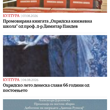
КУЛТУРА
|
07.08.2026
Промовирана книгата „Охридска книжевна
школа“ од проф. д-р Димитар Пандев
КУЛТУРА
|
04.08.2026
Охридско лето денеска слави 66 години од
постоењето