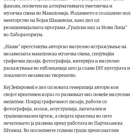
фанзин, посветен на алтернативната уметничка и
музичка сцена во Македонија. Изданието е создадено под
менторство на Бојан Шашевски, како дел од
резиденцијалната програма „Градски ѕид за Нови Лица“
во Лабораториум.
„Наши“ претставува авторско визуелно истражување на
независната македонска музичка сцена, спојувајќи
графички дизајн, фотографија, интервјуа и визуелно
раскажување во публикација што ја слави DIY културата и
локалното независно творештво.
Кеј Зеќировиќ е дел од новата генерација автори кои
својот креативен израз го развиваат низ повеќе визуелни
медиуми. Покрај графичкиот дизајн, работи со
фотографија, колаж, илустрација, дигитален и
традиционален цртеж, а својата практика во сито
печатењето ја развива преку работата во Партизанска
Штампа. Во последните години гради препознатлив