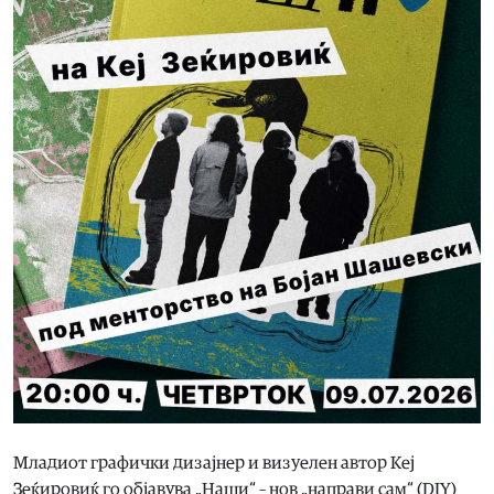
Младиот графички дизајнер и визуелен автор Кеј
Зеќировиќ го објавува „Наши“ – нов „направи сам“ (DIY)