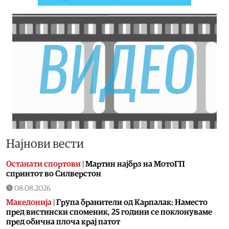
Најнови вести
Останати спортови
|
Мартин најбрз на МотоГП
спринтот во Силверстон
08.08.2026
Македонија
|
Група бранители од Карпалак: Наместо
пред вистински споменик, 25 години се поклонуваме
пред обична плоча крај патот