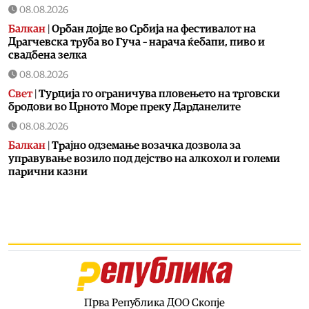
08.08.2026
Балкан
|
Орбан дојде во Србија на фестивалот на
Драгчевска труба во Гуча – нарача ќебапи, пиво и
свадбена зелка
08.08.2026
Свет
|
Турција го ограничува пловењето на трговски
бродови во Црното Море преку Дарданелите
08.08.2026
Балкан
|
Трајно одземање возачка дозвола за
управување возило под дејство на алкохол и големи
парични казни
08.08.2026
Свет
|
Повеќе од 178.000 мигранти во последните
неколку месеци ја напуштија Јужна Африка
08.08.2026
Свет
|
Иран: Отворањето на Ормутскиот Теснец зависи
од САД
08.08.2026
Прва Република ДОО Скопје