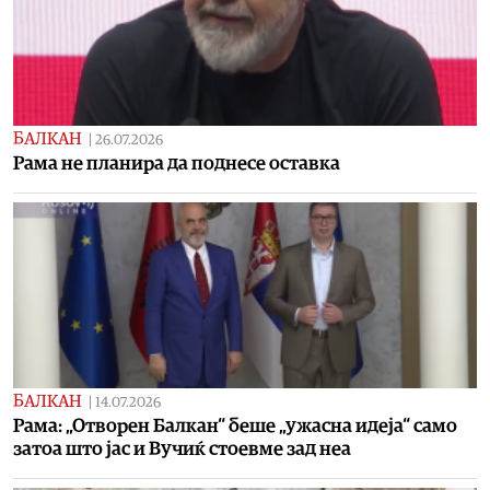
БАЛКАН
|
26.07.2026
Рама не планира да поднесе оставка
БАЛКАН
|
14.07.2026
Рама: „Отворен Балкан“ беше „ужасна идеја“ само
затоа што јас и Вучиќ стоевме зад неа