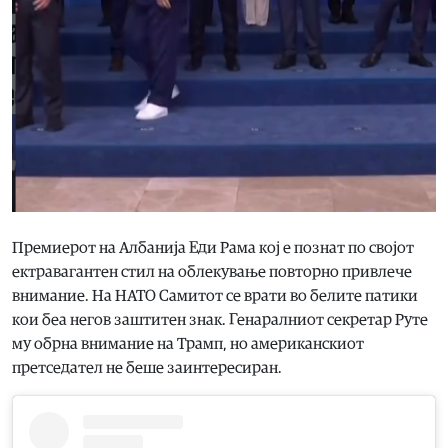
Премиерот на Албанија Еди Рама кој е познат по својот
ектравагантен стил на облекување повторно привлече
внимание. На НАТО Самитот се врати во белите патики
кои беа негов заштитен знак. Генаралниот секретар Руте
му обрна внимание на Трамп, но американскиот
претседател не беше заинтересиран.