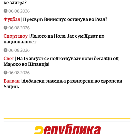
ќе заигра?
06.08.2026
Фудбал
|
Пресврт: Винисиус останува во Реал?
06.08.2026
Спорт шоу
|
Дедото на Ноле: Јас сум Хрват по
националност
06.08.2026
Свет
|
На 15 август се подготвуваат нови бегалци од
Мароко во Шпанија!
06.08.2026
Балкан
|
Албански знамиња развиорени во европски
Улцињ
06.08.2026
Балкан
|
Зеленски в сабота во официјална посета на
Србија, ќе се сретне со Вучиќ
06.08.2026
Македонија
|
Помалку првачиња, помалку иднина:
Демографската криза веќе стигна до училишните