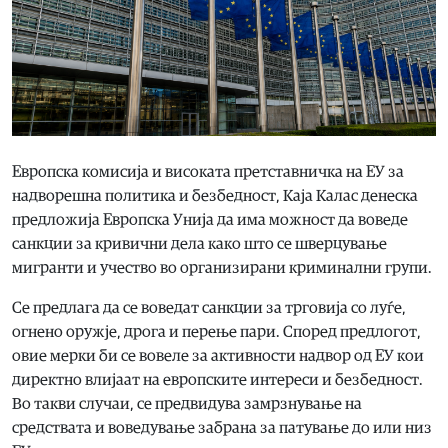
Европска комисија и високата претставничка на ЕУ за
надворешна политика и безбедност, Каја Калас денеска
предложија Европска Унија да има можност да воведе
санкции за кривични дела како што се шверцување
мигранти и учество во организирани криминални групи.
Се предлага да се воведат санкции за трговија со луѓе,
огнено оружје, дрога и перење пари. Според предлогот,
овие мерки би се вовеле за активности надвор од ЕУ кои
директно влијаат на европските интереси и безбедност.
Во такви случаи, се предвидува замрзнување на
средствата и воведување забрана за патување до или низ