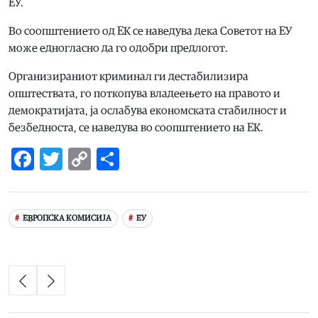
ЕУ.
Во соопштението од ЕК се наведува дека Советот на ЕУ
може едногласно да го одобри предлогот.
Организираниот криминал ги дестабилизира
општествата, го поткопува владеењето на правото и
демократијата, ја ослабува економската стабилност и
безбедноста, се наведува во соопштението на ЕК.
Facebook
Twitter
Copy
Share
Link
ЕВРОПСКА КОМИСИЈА
ЕУ