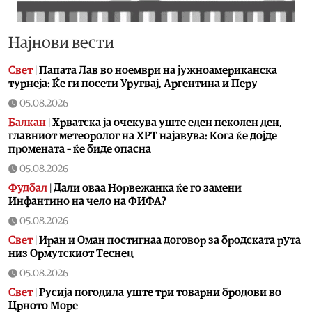
Најнови вести
Свет
|
Папата Лав во ноември на јужноамериканска
турнеја: Ќе ги посети Уругвај, Аргентина и Перу
05.08.2026
Балкан
|
Хрватска ја очекува уште еден пеколен ден,
главниот метеоролог на ХРТ најавува: Кога ќе дојде
промената – ќе биде опасна
05.08.2026
Фудбал
|
Дали оваа Норвежанка ќе го замени
Инфантино на чело на ФИФА?
05.08.2026
Свет
|
Иран и Оман постигнаа договор за бродската рута
низ Ормутскиот Теснец
05.08.2026
Свет
|
Русија погодила уште три товарни бродови во
Црното Море