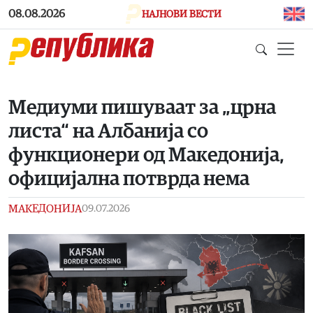
Skip to main content
08.08.2026
НАЈНОВИ ВЕСТИ
Медиуми пишуваат за „црна
листа“ на Албанија со
функционери од Македонија,
официјална потврда нема
МАКЕДОНИЈА
09.07.2026