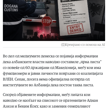
Креирано со помош на AI
Во дел од медиумите денеска се појавија информации
дека албанските власти наводно составиле „црна листа“
со повеќе од 60 државјани од Македонија, меѓу кои има
функционери и јавни личности поврзани со коалицијата
ВЛЕН. Сепак, досега нема официјална потврда од
институциите во Албанија дека постои таква листа.
Според објавените информации, меѓу лицата кои
наводно се наоѓаат на списокот се пратениците Аднан
Азизи и Беким Ќоку, како и заменик-генералниот