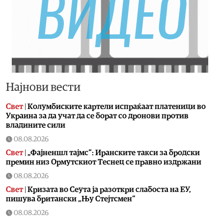
Најнови вести
Свет
|
Колумбиските картели испраќаат платеници во
Украина за да учат да се борат со дронови против
владините сили
08.08.2026
Свет
|
„Фајненшл тајмс“: Иранските такси за бродски
премин низ Ормутскиот Теснец се правно издржани
08.08.2026
Свет
|
Кризата во Сеута ја разоткри слабостa на ЕУ,
пишува британски „Њу Стејтсмен“
08.08.2026