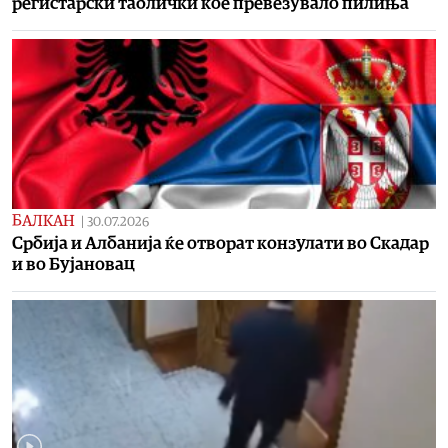
регистарски таблички кое превезувало пилиња
БАЛКАН
|
30.07.2026
Србија и Албанија ќе отворат конзулати во Скадар
и во Бујановац