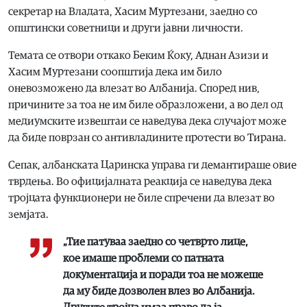
секретар на Владата, Хасим Муртезани, заедно со
општински советници и други јавни личности.
Темата се отвори откако Беким Ќоку, Аднан Азизи и
Хасим Муртезани соопштија дека им било
оневозможено да влезат во Албанија. Според нив,
причините за тоа не им биле образложени, а во дел од
медиумските извештаи се наведува дека случајот може
да биде поврзан со антивладините протести во Тирана.
Сепак, албанската Царинска управа ги демантираше овие
тврдења. Во официјалната реакција се наведува дека
тројцата функционери не биле спречени да влезат во
земјата.
„Тие патуваа заедно со четврто лице,
кое имаше проблеми со патната
документација и поради тоа не можеше
да му биде дозволен влез во Албанија.