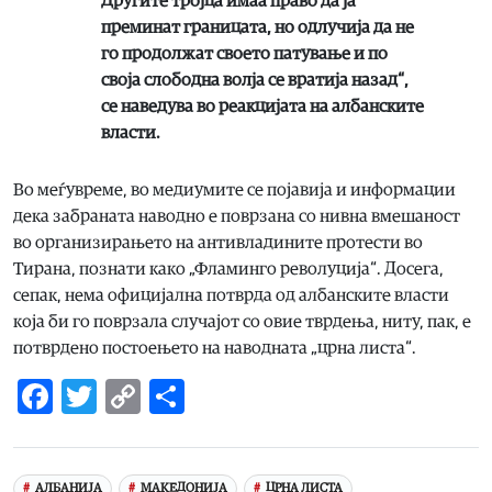
Другите тројца имаа право да ја
преминат границата, но одлучија да не
го продолжат своето патување и по
своја слободна волја се вратија назад“,
се наведува во реакцијата на албанските
власти.
Во меѓувреме, во медиумите се појавија и информации
дека забраната наводно е поврзана со нивна вмешаност
во организирањето на антивладините протести во
Тирана, познати како „Фламинго револуција“. Досега,
сепак, нема официјална потврда од албанските власти
која би го поврзала случајот со овие тврдења, ниту, пак, е
потврдено постоењето на наводната „црна листа“.
Facebook
Twitter
Copy
Share
Link
АЛБАНИЈА
МАКЕДОНИЈА
ЦРНА ЛИСТА