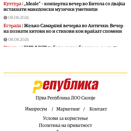
Култура
|
„Ideale“ – концертна вечер во Битола со двајца
истакнати македонски музички уметници
08.08.2026
Естрада
|
Жељко Самарџиќ вечерва во Антички: Вечер
на познати хитови но и стихови кои враќаат спомени
08.08.2026
Култура
|
БИТ ФЕСТ добива изложба што не се гледа
само со очи, туку се доживува на посебен начин:
Крнчев и Најдоски одбележуваат 25 години заедничко
творештво
08.08.2026
Сцена
|
Хуманитарниот фестивал „Расплет“ викендов се
враќа со своето второ издание во Кочани
08.08.2026
Прва Република ДОО Скопје
Музика
|
Во недела од Охрид почнува музичкиот
караван по повод 35 години од независноста на
Импресум
Маркетинг
Контакт
Македонија!
Услови за користење
08.08.2026
Политика на приватност
Балкан
|
Дрон од Романија долета во Бугарија и