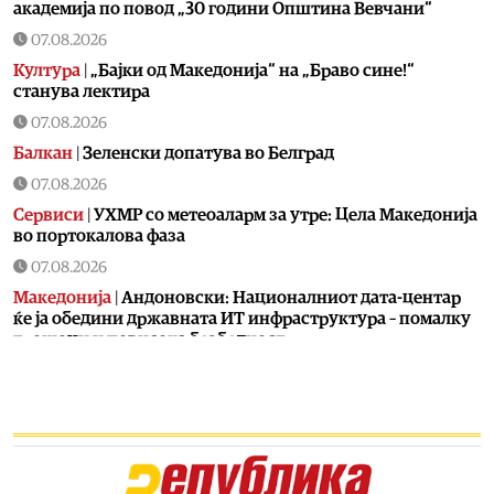
академија по повод „30 години Општина Вевчани“
07.08.2026
Култура
|
„Бајки од Македонија“ на „Браво сине!“
станува лектира
07.08.2026
Балкан
|
Зеленски допатува во Белград
07.08.2026
Сервиси
|
УХМР со метеоаларм за утре: Цела Македонија
во портокалова фаза
07.08.2026
Македонија
|
Андоновски: Националниот дата-центар
ќе ја обедини државната ИТ инфраструктура – помалку
трошоци и повисока безбедност
07.08.2026
Живот
|
Збогум на 24-часовниот ден: Земјата полека се
забавува – еве кога денот би можел да стане 25 часа
07.08.2026
Економија
|
Скокна минималниот износ за К-15 – Еве