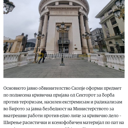
Основното јавно обвинителство Скопје оформи предмет
по поднесена кривична пријава од Секторот за борба
против тероризам, насилен екстремизам и радикализам
во Бирото за јавна безбедност на Министерството за
внатрешни работи против едно лице за кривично дело –
Ширење расистички и ксенофобичен материјал по пат на