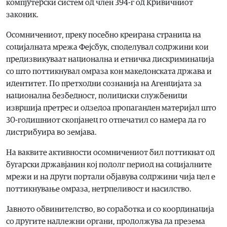
компјутерски систем од член 394-г од Кривичниот
законик.
Осомничениот, преку посебно креирана страница на
социјалната мрежа Фејсбук, споделувал содржини кои
предизвикуваат национална и етничка дискриминација
со што поттикнувал омраза кон македонската држава и
идентитет. По претходни сознанија на Агенцијата за
национална безбедност, полициски службеници
извршија претрес и одзедоа пропаганден материјал што
30-годишниот скопјанец го отпечатил со намера да го
дистрибуира во земјава.
На ваквите активности осомничениот бил поттикнат од
бугарски државјанин кој подолг период на социјалните
мрежи и на други портали објавува содржини чија цел е
поттикнување омраза, нетрпеливост и насилство.
Јавното обвинителство, во соработка и со координација
со другите надлежни органи, продолжува да презема