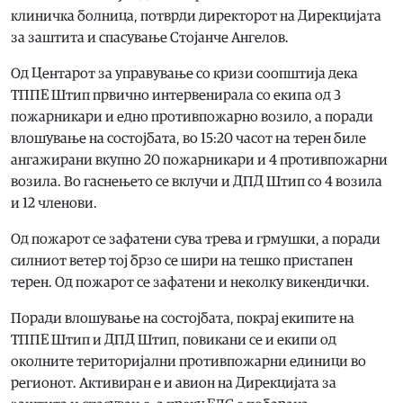
клиничка болница, потврди директорот на Дирекцијата
за заштита и спасување Стојанче Ангелов.
Од Центарот за управување со кризи соопштија дека
ТППЕ Штип првично интервенирала со екипа од 3
пожарникари и едно противпожарно возило, а поради
влошување на состојбата, во 15:20 часот на терен биле
ангажирани вкупно 20 пожарникари и 4 противпожарни
возила. Во гаснењето се вклучи и ДПД Штип со 4 возила
и 12 членови.
Од пожарот се зафатени сува трева и грмушки, а поради
силниот ветер тој брзо се шири на тешко пристапен
терен. Од пожарот се зафатени и неколку викендички.
Поради влошување на состојбата, покрај екипите на
ТППЕ Штип и ДПД Штип, повикани се и екипи од
околните територијални противпожарни единици во
регионот. Активиран е и авион на Дирекцијата за