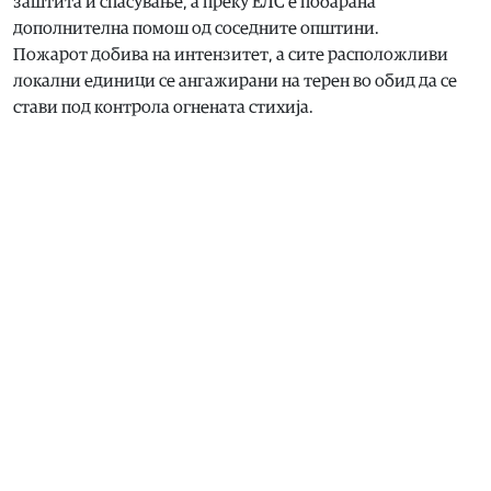
заштита и спасување, а преку ЕЛС е побарана
дополнителна помош од соседните општини.
Пожарот добива на интензитет, а сите расположливи
локални единици се ангажирани на терен во обид да се
стави под контрола огнената стихија.