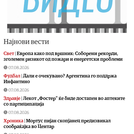
Најнови вести
Свет
|
Европа како под вршник: Соборени рекорди,
зголемен ризикот од пожари и енергетски проблеми
07.08.2026
Фудбал
|
Дали е очекувано? Аргентина го поддржа
Инфантино
07.08.2026
Здравје
|
Лекот „Фостер“ ќе биде достапен во аптеките
со партиципација
07.08.2026
Хроника
|
Мортус пијан скопјанец предизвикал
сообраќајка во Центар