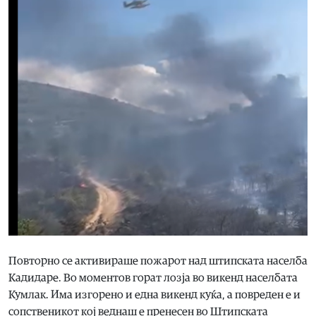
Повторно се активираше пожарот над штипската населба
Кадидаре. Во моментов горат лозја во викенд населбата
Кумлак. Има изгорено и една викенд куќа, а повреден е и
сопственикот кој веднаш е пренесен во Штипската