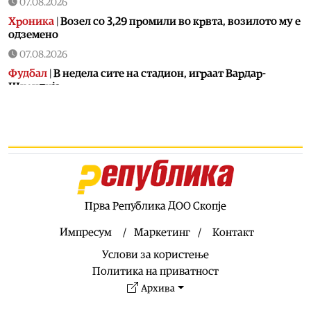
07.08.2026
Хроника
|
Возел со 3,29 промили во крвта, возилото му е
одземено
07.08.2026
Фудбал
|
В недела сите на стадион, играат Вардар-
Шкендија
07.08.2026
Фудбал
|
Винисиус остана во Реал
07.08.2026
Фудбал
|
Голманот кој беше хит на СП конечно потпиша
за голем клуб
07.08.2026
Прва Република ДОО Скопје
Сервиси
|
ЦУК: До 7.30 часот регистрирани 23 пожари,
еден е активен
Импресум
Маркетинг
Контакт
07.08.2026
Услови за користење
Македонија
|
Народниот правобранител оформи
Политика на приватност
предмет за загадувањето на водата во Гостивар
Архива
07.08.2026