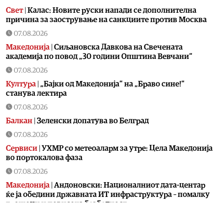
Свет
|
Калас: Новите руски напади се дополнителна
причина за заострување на санкциите против Москва
07.08.2026
Македонија
|
Сиљановска Давкова на Свечената
академија по повод „30 години Општина Вевчани“
07.08.2026
Култура
|
„Бајки од Македонија“ на „Браво сине!“
станува лектира
07.08.2026
Балкан
|
Зеленски допатува во Белград
07.08.2026
Сервиси
|
УХМР со метеоаларм за утре: Цела Македонија
во портокалова фаза
07.08.2026
Македонија
|
Андоновски: Националниот дата-центар
ќе ја обедини државната ИТ инфраструктура – помалку
трошоци и повисока безбедност
07.08.2026