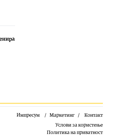
07.08.2026
Македонија
|
Андоновски:
Националниот дата-центар ќе ја
обедини државната ИТ
инфраструктура – помалку
трошоци и повисока безбедност
венира
07.08.2026
Живот
|
Збогум на 24-часовниот
ден: Земјата полека се забавува –
еве кога денот би можел да стане
25 часа
07.08.2026
Економија
|
Скокна минималниот
износ за К-15 – Еве колку пари ќе
ни легнат на сметка годинава
07.08.2026
Живот
|
Не ги игнорирајте овие
Импресум
Маркетинг
Контакт
знаци: Бојлерот може да најавува
Услови за користење
сериозен дефект
Политика на приватност
07.08.2026