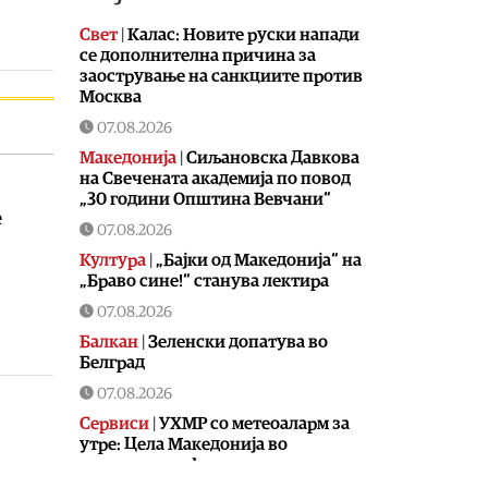
Свет
|
Калас: Новите руски напади
се дополнителна причина за
заострување на санкциите против
Москва
07.08.2026
Македонија
|
Сиљановска Давкова
на Свечената академија по повод
„30 години Општина Вевчани“
е
07.08.2026
Култура
|
„Бајки од Македонија“ на
„Браво сине!“ станува лектира
07.08.2026
Балкан
|
Зеленски допатува во
Белград
07.08.2026
Сервиси
|
УХМР со метеоаларм за
утре: Цела Македонија во
портокалова фаза