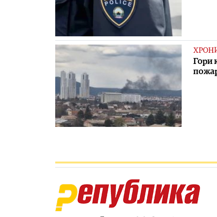
ХРОН
Гори 
пожа