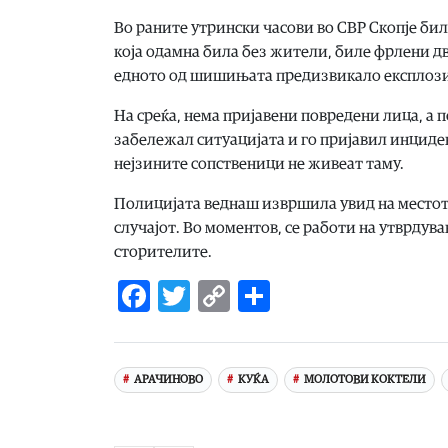
Во раните утрински часови во СВР Скопје бил
која одамна била без жители, биле фрлени 
едното од шишињата предизвикало експлозиј
На среќа, нема пријавени повредени лица, а п
забележал ситуацијата и го пријавил инцидент
нејзините сопственици не живеат таму.
Полицијата веднаш извршила увид на местото 
случајот. Во моментов, се работи на утврдув
сторителите.
Facebook
Twitter
Copy
Share
Link
АРАЧИНОВО
КУЌА
МОЛОТОВИ КОКТЕЛИ