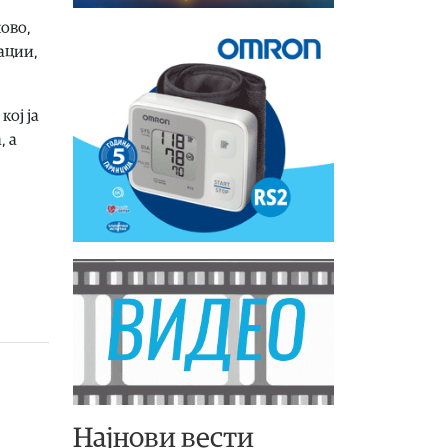
ново,
ации,
кој ја
, а
Најнови вести