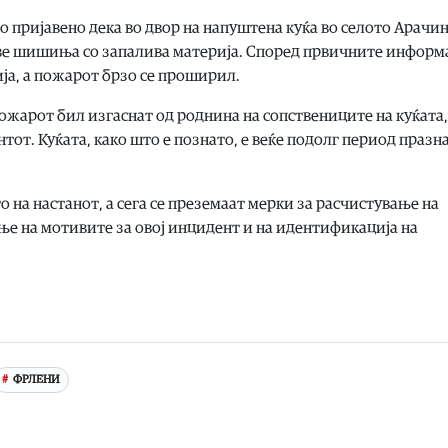
о пријавено дека во двор на напуштена куќа во селото Арачи
две шишиња со запалива материја. Според првичните информ
а, а пожарот брзо се проширил.
ожарот бил изгаснат од роднина на сопствениците на куќата, 
от. Куќата, како што е познато, е веќе подолг период празна
на настанот, а сега се преземаат мерки за расчистување на
ање на мотивите за овој инцидент и на идентификација на
ФРЛЕНИ