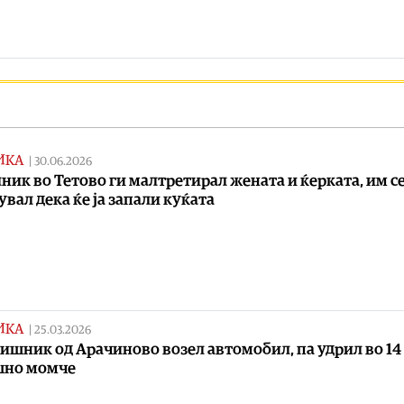
ИКА
|
30.06.2026
ник во Тетово ги малтретирал жената и ќерката, им с
увал дека ќе ја запали куќата
ИКА
|
25.03.2026
дишник од Арачиново возел автомобил, па удрил во 14
шно момче