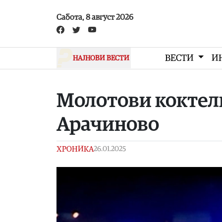
Skip to main content
Сабота, 8 август 2026
ВЕСТИ
И
НАЈНОВИ ВЕСТИ
Молотови коктели
Арачиново
ХРОНИКА
26.01.2025