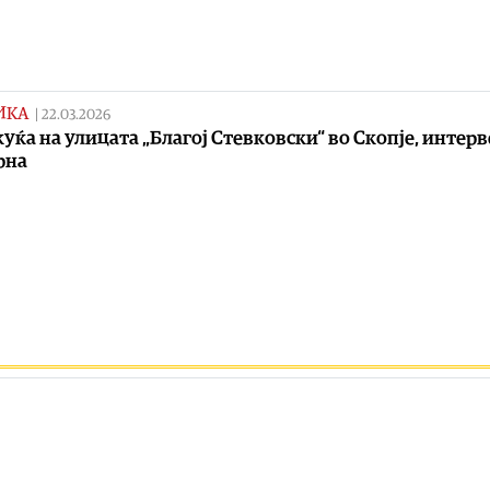
ИКА
|
22.03.2026
куќа на улицата „Благој Стевковски“ во Скопје, интер
рна