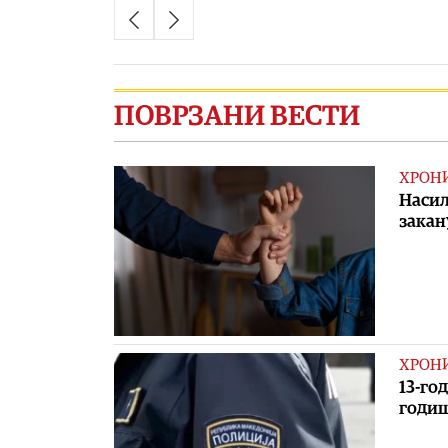
ПОВРЗАНИ ВЕСТИ
ХРОН
Насил
закан
ХРОН
13-го
годи