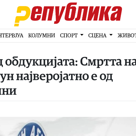
НТЕРВЈУА
КОЛУМНИ
СПОРТ
СЦЕНА
ЖИВО
 обдукцијата: Смртта н
н најверојатно е од
ини