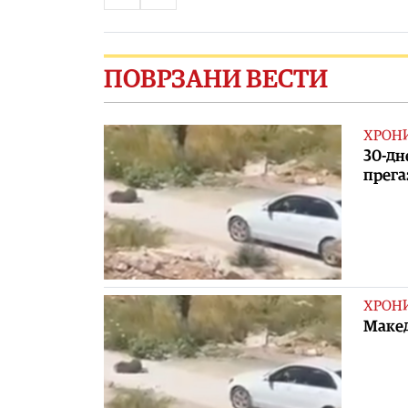
ПОВРЗАНИ ВЕСТИ
ХРОН
30-дн
прега
ХРОН
Макед