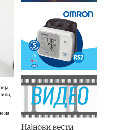
нија,
ичини,
ле на
Најнови вести