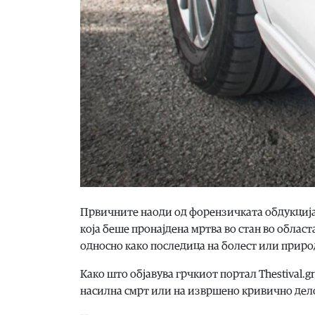
Првичните наоди од форензичката обдукција 
која беше пронајдена мртва во стан во облас
односно како последица на болест или приро
Како што објавува грчкиот портал Thestival.
насилна смрт или на извршено кривично дел