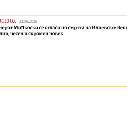
ДОНИЈА
|
23.06.2026
ерот Мицкоски се огласи по смртта на Илиевски: Беш
лив, чесен и скромен човек