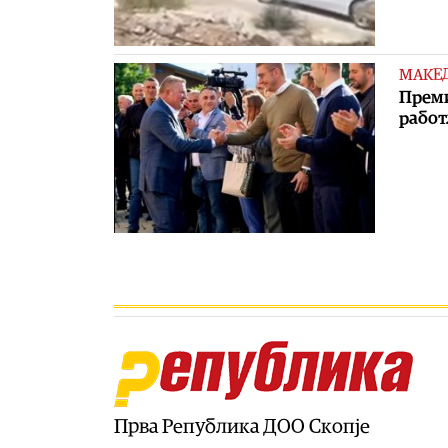
МАКЕ
Преми
работ
Прва Република ДОО Скопје