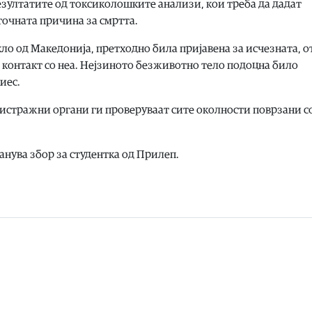
зултатите од токсиколошките анализи, кои треба да дадат
очната причина за смртта.
ло од Македонија, претходно била пријавена за исчезната, о
и контакт со неа. Нејзиното безживотно тело подоцна било
иес.
е истражни органи ги проверуваат сите околности поврзани с
нува збор за студентка од Прилеп.