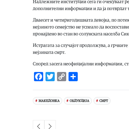
Надлежните институции сега ги очекуваат ре
дополнителни информации и да ја потврдат т
Дваесет и четиригодишната девојка, по потек
нејзиното семејство не успеало да воспостав
пронајдено во стан во солунската населба Сик
Истрагата за случајот продолжува, а грчкит
нејзината смрт.
Според засега неофицијални информации, ста
Facebook
Twitter
Copy
Share
Link
МАКЕДОНКА
ОБДУКЦИЈА
СМРТ