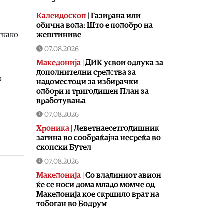
Калеидоскоп
|
Газирана или
обична вода: Што е подобро на
жештиниве
ткако
07.08.2026
Македонија
|
ДИК усвои одлука за
дополнителни средства за
о
надоместоци за избирачки
одбори и тригодишен План за
вработувања
07.08.2026
Хроника
|
Деветнаесетгодишник
загина во сообраќајна несреќа во
скопски Бутел
07.08.2026
Македонија
|
Со владиниот авион
ќе се носи дома младо момче од
Македонија кое скршило врат на
тобоган во Бодрум
07.08.2026