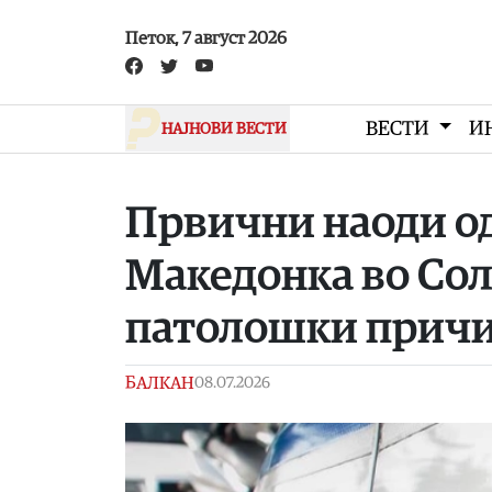
Skip to main content
Петок, 7 август 2026
ВЕСТИ
И
НАЈНОВИ ВЕСТИ
Првични наоди од
Македонка во Солу
патолошки прич
БАЛКАН
08.07.2026