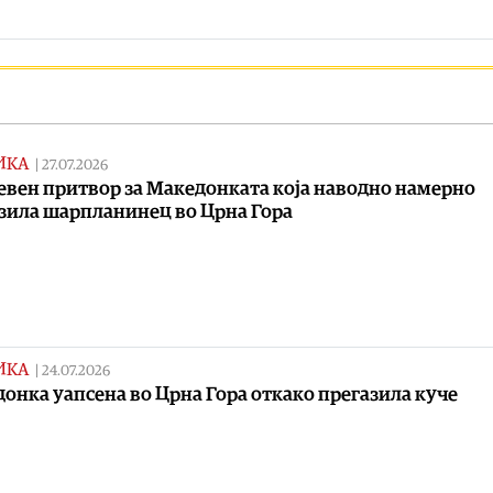
ИКА
|
27.07.2026
евен притвор за Македонката која наводно намерно
зила шарпланинец во Црна Гора
ИКА
|
24.07.2026
онка уапсена во Црна Гора откако прегазила куче