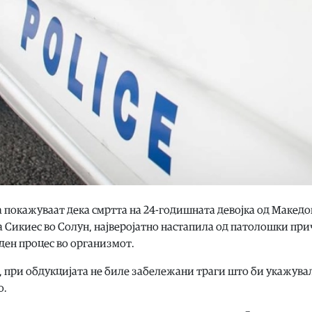
покажуваат дека смртта на 24-годишната девојка од Македо
та Сикиес во Солун, најверојатно настапила од патолошки пр
ден процес во организмот.
gr, при обдукцијата не биле забележани траги што би укажува
о.